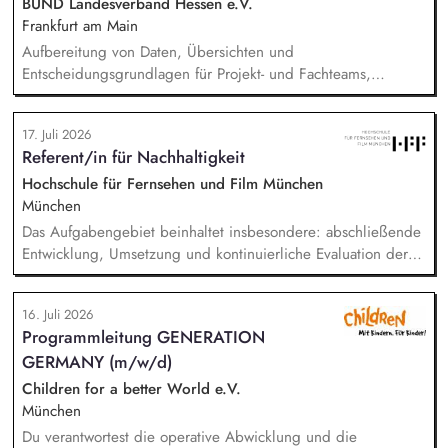
BUND Landesverband Hessen e.V.
Frankfurt am Main
Aufbereitung von Daten, Übersichten und
Entscheidungsgrundlagen für Projekt- und Fachteams,
Mitarbeit an organisatorischen Konzepten, Abläufen und
Arbeitsdokumenten, Unterstützung im Projektmanagement (z.
17. Juli 2026
B. Protokolle, Aufgabenverfolgung, Terminvorbereitung),
Referent/in für Nachhaltigkeit
Recherchen zu organisatorischen und finanzbezogenen
Fragestellungen, Pflege und Strukturierung von Projekt- und
Hochschule für Fernsehen und Film München
Organisationsdokumentationen, allgemeine unterstützende
München
Tätigkeiten im Bereich Finanzverwaltung und Organisation.
Das Aufgabengebiet beinhaltet insbesondere: abschließende
Entwicklung, Umsetzung und kontinuierliche Evaluation der
HFF-eigenen Nachhaltigkeitsstrategie, Begleitung,
Koordination und Umsetzung konkreter Projekte und
16. Juli 2026
Maßnahmen der Nachhaltigkeitsstrategie, Erstellung und
Programmleitung GENERATION
Koordination der THG-Bilanzierung sowie Entwicklung und
GERMANY (m/w/d)
Implementierung von Treibhausgas-Reduktionspfaden.
Außerdem Anpassung und Implementierung eines auf
Children for a better World e.V.
studentische Produktionen angepassten Green Producing.
München
Du verantwortest die operative Abwicklung und die