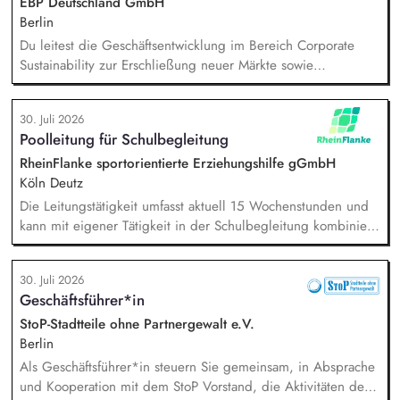
EBP Deutschland GmbH
Berlin
Du leitest die Geschäftsentwicklung im Bereich Corporate
Sustainability zur Erschließung neuer Märkte sowie
Entwicklung von Geschäftsmodellen. Dabei arbeitest du eng
mit einem bestehenden Team zusammen und entwickelst
30. Juli 2026
dieses gemeinsam mit erfahrenen Projektleiter*innen weiter.
Poolleitung für Schulbegleitung
Zu Deinen Aufgaben gehören vor allem:
Strategieentwicklung: Entwurf und Umsetzung von
RheinFlanke sportorientierte Erziehungshilfe gGmbH
Wachstumsstrategie und Geschäftsmodellen, Trendanalysen:
Köln Deutz
Frühzeitige Identifikation von Branchen- und
Die Leitungstätigkeit umfasst aktuell 15 Wochenstunden und
Regulatoriktrends, Partnermanagement: Aufbau von
kann mit eigener Tätigkeit in der Schulbegleitung kombiniert
strategischen Partnerschaften, Kooperationen und
werden. Aufgaben: Kapazitätsplanung und Stellenvertretung,
Netzwerken, Akquisition von Aufträgen, Neukunden und
Einarbeitung neuer Mitarbeitenden, Zielvereinbarung und
Projekten.
30. Juli 2026
Entwicklungsgespräche mit Mitarbeitenden, Förderung
Geschäftsführer*in
Teambuilding und Teamarbeit, Qualitätssicherung der
pädagogischen Arbeit im Hilfeplanverfahren, Kommunikation
StoP-Stadtteile ohne Partnergewalt e.V.
im Hinblick auf die Schnittstelle zwischen RheinFlanke und
Berlin
Schule.
Als Geschäftsführer*in steuern Sie gemeinsam, in Absprache
und Kooperation mit dem StoP Vorstand, die Aktivitäten der