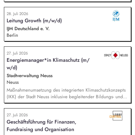
Bundesfachstelle StoP. Im Einzelnen bedeutet das:
Projektmanagement und Verantwortung für die Umsetzung
28. Juli 2026
des Gesamtprojektes, Gesamtsteuerung und Sicherstellung
Leitung Growth (m/w/d)
des wirtschaftlichen Betriebes der Geschäftsstelle und des
Vereins (Finanzierung, Controlling), Akquise von
IJM Deutschland e. V.
Fördermitteln und Spenden sowie Personalverantwortung für
Berlin
die Bundesfachstelle mit 4 Mitarbeitenden.
27. Juli 2026
Energiemanager*in Klimaschutz (m/
w/d)
Stadtverwaltung Neuss
Neuss
Maßnahmenumsetzung des integrierten Klimaschutzkonzepts
(IKK) der Stadt Neuss inklusive begleitender Bildungs- und
Öffentlichkeitsarbeit sowie Fortschreibung des IKK.
Monitoring und Berichterstattung zu den ca. 60 städtischen
27. Juli 2026
PV-Anlagen sowie Planung weiterer Anlageninstallationen.
Geschäftsführung für Finanzen,
Prüfung, Planung und Umsetzung von Modellen zu Energy-
Fundraising und Organisation
Sharing und/oder Strombilanzkreismodellen. Eigenständige