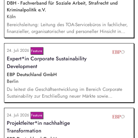
externer Stakeholder.
DBH - Fachverband für Soziale Arbeit, Strafrecht und
Kriminalpolitik e.V.
Köln
Bereichsleitung: Leitung des TOA-Servicebüros in fachlicher,
finanzieller, organisatorischer und personeller Hinsicht in
Abstimmung mit der Geschäftsführung. Teamführung:
Personalverantwortung für zwei Mitarbeitende. Strategische
24. Juli 2026
Feature
Organisationsentwicklung: Sie verantworten die strategische
Expert*in Corporate Sustainability
und organisatorische Weiterentwicklung des TOA-
Servicebüros in den Bereichen Fortbildung, Information und
Development
Qualitätssicherung. Projektmanagement: Verantwortliche
EBP Deutschland GmbH
Planung, Budgetierung und Projektcontrolling im Rahmen
Berlin
von öffentlichen Zuwendungen.
Du leitest die Geschäftsentwicklung im Bereich Corporate
Sustainability zur Erschließung neuer Märkte sowie
Entwicklung von Geschäftsmodellen. Dabei arbeitest du eng
mit einem bestehenden Team zusammen und entwickelst
24. Juli 2026
Feature
dieses gemeinsam mit erfahrenen Projektleiter*innen weiter.
Projektleiter*in nachhaltige
Zu Deinen Aufgaben gehören vor allem:
Strategieentwicklung, Trendanalysen, Partnermanagement
Transformation
sowie Akquisition von Aufträgen, Neukunden und Projekten.