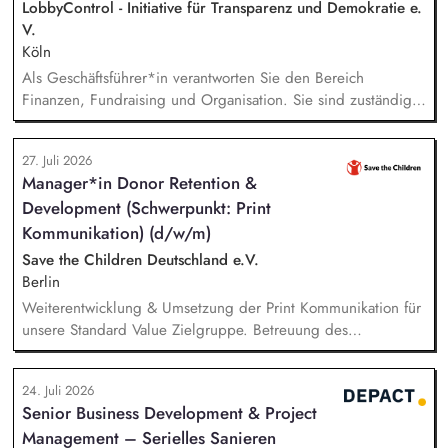
Fördermittelakquise und Durchführung von Förderprojekten
LobbyControl - Initiative für Transparenz und Demokratie e.
in den Bereichen regenerative Energien sowie
V.
energiesparendes Bauen und Sanieren.
Köln
Als Geschäftsführer*in verantworten Sie den Bereich
Finanzen, Fundraising und Organisation. Sie sind zuständig
für die Finanzplanung, das Controlling und die Organisation
des Rechnungswesens. Sie leiten das Fundraising-Team und
27. Juli 2026
entwickeln eine nachhaltige Fundraising Strategie. Sie sind
Manager*in Donor Retention &
verantwortlich für das Personalmanagement und die operative
Development (Schwerpunkt: Print
Steuerung von Prozessen zur Organisationsentwicklung.
Kommunikation) (d/w/m)
Save the Children Deutschland e.V.
Berlin
Weiterentwicklung & Umsetzung der Print Kommunikation für
unsere Standard Value Zielgruppe. Betreuung des
postalischen Mailing-Programm inkl. der Spendenmagazine
und Spendenaufrufe sowie der Print Kommunikation innerhalb
24. Juli 2026
unserer Donor Journeys. Ko-Produktion von Content für die
Senior Business Development & Project
Print Kommunikation in enger Zusammenarbeit mit dem Team
Management – Serielles Sanieren
Brand, Content & Publikationen. Redaktion und Prüfung von