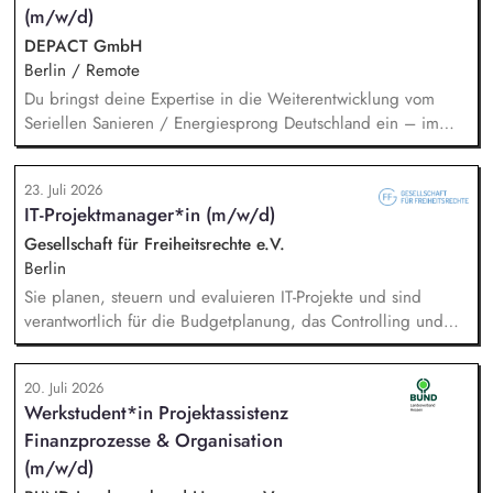
Content/Texten für andere Kanäle und Medien.
(m/w/d)
DEPACT GmbH
Berlin / Remote
Du bringst deine Expertise in die Weiterentwicklung vom
Seriellen Sanieren / Energiesprong Deutschland ein – im
engen Austausch u.a. mit der dena, mit Blick auf
Markthochlauf und Support im regulatorischen Umfeld und
23. Juli 2026
der Stakeholder. Business-Development-Standbein: Du
IT-Projektmanager*in (m/w/d)
akquirierst und verantwortest eigenständig Projekte für unser
Vorqualifizierungs-Tool CoPilot und entwickelst /
Gesellschaft für Freiheitsrechte e.V.
implementierst die Skalierung. Du qualifizierst zudem
Berlin
Bauunternehmen und Systemanbieter als Angebotspartner.
Sie planen, steuern und evaluieren IT-Projekte und sind
verantwortlich für die Budgetplanung, das Controlling und
die Ressourcenverteilung, Sie steuern das
Wissensmanagement und begleiten die Migration sowie die
20. Juli 2026
fortlaufende Verwaltung unserer Cloud-Dienste, Sie arbeiten
Werkstudent*in Projektassistenz
mit der Systemadministration zusammen und sind dabei
Finanzprozesse & Organisation
verantwortlich für die Kommunikation mit unseren externen
Dienstleistern, Sie tragen die Verantwortung für die Qualität
(m/w/d)
des First-Level-Supports für das GFF-Team.