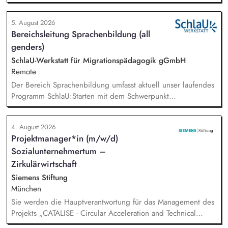
Online-Workshops bis hin zu pädogischen Tagen und erstellst
Online-Selbstlernkurse für unsere Plattform schlau-lernen.org.
5. August 2026
Die inhaltlichen Schwerpunkte liegen dabei auf den
Bereichsleitung Sprachenbildung (all
Bereichen Lesen lernen, Mehrsprachigkeitsbewusstsein und
genders)
Alphabetisierung in der Grundschule.
SchlaU-Werkstatt für Migrationspädagogik gGmbH
Remote
Der Bereich Sprachenbildung umfasst aktuell unser laufendes
Programm SchlaU:Starten mit dem Schwerpunkt
"Alphabetisierung in DaZ für die Grundschule" sowie
zukünftig weitere auf Unterrichtsmaterial bezogene Projekte
4. August 2026
mit den Schwerpunkten sprachensensibles und
Projektmanager*in (m/w/d)
rassismuskritisches Deutschlernen von der Grundschule bis in
Sozialunternehmertum –
die Berufliche Bildung. Der Bereich Sprachenbildung
entwickelt in seinen Projekten dazu zielgruppengerechte und
Zirkulärwirtschaft
innovative Unterrichtsmaterialien und begleitet pädagogische
Siemens Stiftung
Fachkräfte mit daran angeschlossenen
München
Weiterbildungsangeboten online wie offline.
Sie werden die Hauptverantwortung für das Management des
Projekts „CATALISE - Circular Acceleration and Technical
Assistance for Local Innovation and Sustainable Enterprises