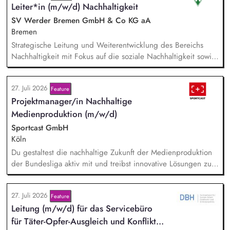
Leiter*in (m/w/d) Nachhaltigkeit
Hintergrundgespräche, Publikationen und politische
Diskussionen auf. Sie identifizieren und gewinnen
SV Werder Bremen GmbH & Co KG aA
Referent*innen sowie Diskussionspartner aus Politik,
Bremen
Wirtschaft, Wissenschaft und Zivilgesellschaft.
Strategische Leitung und Weiterentwicklung des Bereichs
Nachhaltigkeit mit Fokus auf die soziale Nachhaltigkeit sowie
Verantwortung für die Erreichung der Nachhaltigkeitsziele in
Zusammenarbeit mit der Geschäftsführung und anderen
27. Juli 2026
Feature
Bereichen. Disziplinarische und fachliche Führung sowie
Projektmanager/in Nachhaltige
Entwicklung der Mitarbeiter*innen im Bereich Nachhaltigkeit.
Pflege und Weiterentwicklung des Netzwerks an
Medienproduktion (m/w/d)
Kooperationspartner*innen sowie strategische Entwicklung
Sportcast GmbH
nachhaltigkeitsbezogener Partnerschaften.
Köln
Du gestaltest die nachhaltige Zukunft der Medienproduktion
der Bundesliga aktiv mit und treibst innovative Lösungen zur
Reduzierung von Emissionen voran. Dein Fokus liegt auf der
Evaluierung von Reduktionspotentialen von TV-
27. Juli 2026
Feature
Produktionskonzepten hinsichtlich Co2e-Fußabdruck,
Lei­tung (m/w/d) für das Servicebüro
Durchführung einer Machbarkeitsstudie zur emissionsfreien
USV-Stromversorgung sowie der Koordination interner und
für Tä­ter-Op­fer-Aus­gleich und Kon­flikt­...