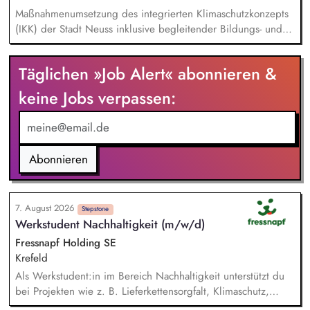
Maßnahmenumsetzung des integrierten Klimaschutzkonzepts
(IKK) der Stadt Neuss inklusive begleitender Bildungs- und
Öffentlichkeitsarbeit sowie Fortschreibung des IKK.
Monitoring und Berichterstattung zu den ca. 60 städtischen
Täglichen »Job Alert« abonnieren &
PV-Anlagen sowie Planung weiterer Anlageninstallationen.
Prüfung, Planung und Umsetzung von Modellen zu Energy-
keine Jobs verpassen:
Sharing und/oder Strombilanzkreismodellen. Eigenständige
Fördermittelakquise und Durchführung von Förderprojekten
in den Bereichen regenerative Energien sowie
energiesparendes Bauen und Sanieren.
Abonnieren
7. August 2026
Stepstone
Werkstudent Nachhaltigkeit (m/w/d)
Fressnapf Holding SE
Krefeld
Als Werkstudent:in im Bereich Nachhaltigkeit unterstützt du
bei Projekten wie z. B. Lieferkettensorgfalt, Klimaschutz,
Entwaldung und nachhaltigen Verpackungen. Du hilfst bei