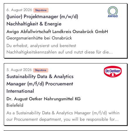
der Erstellung unseres Nachhaltigkeitsberichts – von der
6. August 2026
Datensammlung bis zur Auswertung. Du bist
Stepstone
(Junior) Projektmanager (m/w/d)
Ansprechpartner:in für unsere internationalen
Nachhaltigkeit & Energie
Ländergesellschaften und Lieferanten. Bei
Nachhaltigkeitsthemen führst du eigenständig Analysen zu
Awigo Abfallwirtschaft Landkreis Osnabrück GmbH
den Erwartungen von Kund:innen und NGOs durch und
Georgsmarienhütte bei Osnabrück
beobachtest politische Entwicklungen sowie Wettbewerber.
Du erhebst, analysierst und bereitest
Nachhaltigkeitskennzahlen auf und nutzt diese für die
Erstellung sowie kontinuierliche Weiterentwicklung unseres
Nachhaltigkeitsberichts nach anerkannten Berichtsstandards
5. August 2026
(z. B. VSME). Bei der Berechnung und Weiterentwicklung
Stepstone
Sustainability Data & Analytics
unseres Corporate Carbon Footprints (CCF) unterstützt du
Manager (m/f/d) Procruement
und leitest gemeinsam mit dem Team Maßnahmen zur
Emissionsreduzierung ab. Du entwickelst ökologische
International
Nachhaltigkeitskennzahlen, Klimaziele und Maßnahmen mit
Dr. August Oetker Nahrungsmittel KG
und unterstützt deren Umsetzung sowie Erfolgskontrolle.
Bielefeld
Darüber hinaus unterstützt du das Projektmanagement bei
As a Sustainability Data & Analytics Manager (m/f/d) within
unseren Projekten im Bereich Windenergie, Photovoltaik,
our Procurement department, you will be responsible for
Batteriespeicher und weiteren Zukunftsthemen der
managing sustainability-related data and translating
Energiewirtschaft.