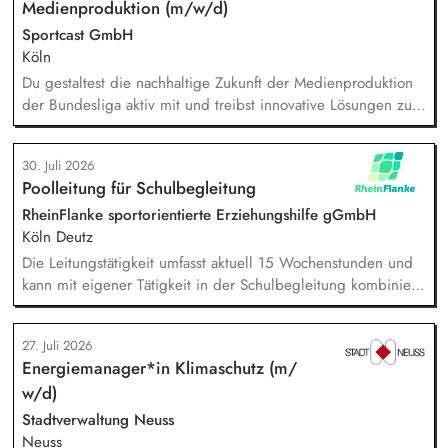
Medienproduktion (m/w/d)
Sportcast GmbH
Köln
Du gestaltest die nachhaltige Zukunft der Medienproduktion
der Bundesliga aktiv mit und treibst innovative Lösungen zur
Reduzierung von Emissionen voran. Dein Fokus liegt auf der
Evaluierung von Reduktionspotentialen von TV-
30. Juli 2026
Produktionskonzepten hinsichtlich Co2e-Fußabdruck,
Poolleitung für Schulbegleitung
Durchführung einer Machbarkeitsstudie zur emissionsfreien
USV-Stromversorgung sowie der Koordination interner und
RheinFlanke sportorientierte Erziehungshilfe gGmbH
externer Stakeholder.
Köln Deutz
Die Leitungstätigkeit umfasst aktuell 15 Wochenstunden und
kann mit eigener Tätigkeit in der Schulbegleitung kombiniert
werden. Aufgaben: Kapazitätsplanung und Stellenvertretung,
Einarbeitung neuer Mitarbeitenden, Zielvereinbarung und
27. Juli 2026
Entwicklungsgespräche mit Mitarbeitenden, Förderung
Energiemanager*in Klimaschutz (m/
Teambuilding und Teamarbeit, Qualitätssicherung der
w/d)
pädagogischen Arbeit im Hilfeplanverfahren, Kommunikation
im Hinblick auf die Schnittstelle zwischen RheinFlanke und
Stadtverwaltung Neuss
Schule.
Neuss