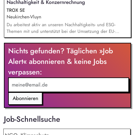
Nachhaltigkeit & Konzernrechnung
Beratungsprojekte mit dem Schwerpunkt Nachhaltigkeit. Du
bringst Dein Fachwissen in nationalen und internationalen
TROX SE
(GT-)Gremien ein.
Neukirchen-Vluyn
Du arbeitest aktiv an unseren Nachhaltigkeits- und ESG-
Themen mit und unterstützt bei der Umsetzung der EU-
Taxonomie. Du analysierst Nachhaltigkeitsdaten, bereitest
diese auf und leistest damit einen wichtigen Beitrag zum
Nichts gefunden? Täglichen »Job
Konzernreporting. Du erstellst aussagekräftige Präsentationen
für das Finanzreporting. Du wirkst bei der Einführung einer
Alert« abonnieren & keine Jobs
modernen Business-Intelligence-Lösung (BI) zur
verpassen:
Digitalisierung unseres Nachhaltigkeitsreportings mit.
Abonnieren
Job-Schnellsuche