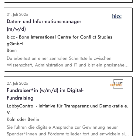
Abstimmung mit der Geschäftsführung. Teamführung:
Personalverantwortung für zwei Mitarbeitende. Strategische
31. Juli 2026
Organisationsentwicklung: Sie verantworten die strategische
Daten- und Informationsmanager
und organisatorische Weiterentwicklung des TOA-
(m/w/d)
Servicebüros in den Bereichen Fortbildung, Information und
Qualitätssicherung. Projektmanagement: Verantwortliche
bicc - Bonn International Centre for Conflict Studies
Planung, Budgetierung und Projektcontrolling im Rahmen
gGmbH
von öffentlichen Zuwendungen.
Bonn
Du arbeitest an einer zentralen Schnittstelle zwischen
Wissenschaft, Administration und IT und bist ein praxisnaher
Allrounder in den verschiedenen Themenbereichen. In dieser
Rolle betreust Du unsere Bibliothek, entwickelst unser
27. Juli 2026
Forschungsinformationssystem (FIS) und das institutionelle
Fundraiser*in (w/m/d) im Digital-
Forschungsdatenmanagement (FDM) weiter. Du sicherst die
Fundraising
Qualität und Nachvollziehbarkeit von
Forschungsinformationen und unterstützt durch Analysen,
LobbyControl - Initiative für Transparenz und Demokratie e.
Kennzahlen und Berichte die strategische Steuerung des
V.
Instituts.
Köln oder Berlin
Sie führen die digitale Ansprache zur Gewinnung neuer
Spender*innen und Fördermitglieder fort und entwickeln sie