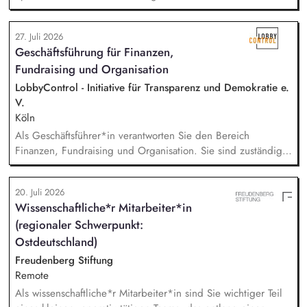
weiter. Sie sind verantwortlich für unsere E-Mailings und
steuern diese ganzheitlich - angefangen bei der Planung,
27. Juli 2026
Zielgruppensegmentierung und Themenauswahl übers Texten
Geschäftsführung für Finanzen,
bis hin zur technischen Abwicklung und deren
Fundraising und Organisation
kontinuierlichen Optimierung und Weiterentwicklung.
LobbyControl - Initiative für Transparenz und Demokratie e.
V.
Köln
Als Geschäftsführer*in verantworten Sie den Bereich
Finanzen, Fundraising und Organisation. Sie sind zuständig
für die Finanzplanung, das Controlling und die Organisation
des Rechnungswesens. Sie leiten das Fundraising-Team und
20. Juli 2026
entwickeln eine nachhaltige Fundraising Strategie. Sie sind
Wissenschaftliche*r Mitarbeiter*in
verantwortlich für das Personalmanagement und die operative
(regionaler Schwerpunkt:
Steuerung von Prozessen zur Organisationsentwicklung.
Ostdeutschland)
Freudenberg Stiftung
Remote
Als wissenschaftliche*r Mitarbeiter*in sind Sie wichtiger Teil