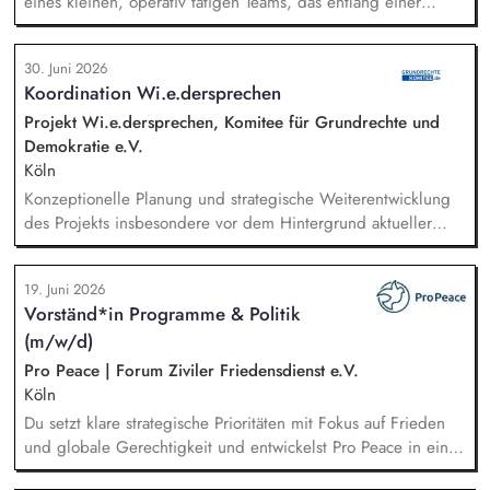
eines kleinen, operativ tätigen Teams, das entlang einer
klaren Programmatik langfristig soziale Innovation
implementiert. Sie unterstützen die Geschäftsführung bei der
30. Juni 2026
Umsetzung der Stiftungsprogrammatik und entwickeln dabei
Koordination Wi.e.dersprechen
die Internationalisierungsstrategie der Stiftung weiter. Sie
übersetzen wissenschaftliche Erkenntnisse in
Projekt Wi.e.dersprechen, Komitee für Grundrechte und
alltagsangebundene Handlungsansätze entlang unserer
Demokratie e.V.
Stiftungsprogrammatik.
Köln
Konzeptionelle Planung und strategische Weiterentwicklung
des Projekts insbesondere vor dem Hintergrund aktueller
politischer Entwicklungen in den Projektregionen,
Öffentlichkeitsarbeit Print und web in Deutsch und Englisch,
19. Juni 2026
Vertretung des Projekts bei Vorträgen, Netzwerk- u.
Vorständ*in Programme & Politik
Fundraisingveranstaltungen, Weiterentwicklung des
(m/w/d)
Privatspendenfundraisings, regelmäßige Kommunikation mit
und das Gewinnen von (neuen) Spender*innen, Organisation
Pro Peace | Forum Ziviler Friedensdienst e.V.
und Begleitung der etwa jährlich stattfindenden
Köln
Dialogseminare.
Du setzt klare strategische Prioritäten mit Fokus auf Frieden
und globale Gerechtigkeit und entwickelst Pro Peace in einer
Phase der Neuausrichtung zukunftsfähig weiter. Du steuerst