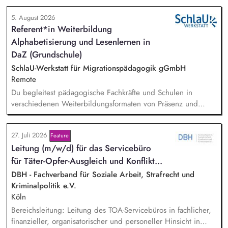
zukünftig weitere auf Unterrichtsmaterial bezogene Projekte
5. August 2026
mit den Schwerpunkten sprachensensibles und
Referent*in Weiterbildung
rassismuskritisches Deutschlernen von der Grundschule bis in
Alphabetisierung und Lesenlernen in
die Berufliche Bildung. Der Bereich Sprachenbildung
entwickelt in seinen Projekten dazu zielgruppengerechte und
DaZ (Grundschule)
innovative Unterrichtsmaterialien und begleitet pädagogische
SchlaU-Werkstatt für Migrationspädagogik gGmbH
Fachkräfte mit daran angeschlossenen
Remote
Weiterbildungsangeboten online wie offline.
Du begleitest pädagogische Fachkräfte und Schulen in
verschiedenen Weiterbildungsformaten von Präsenz und
Online-Workshops bis hin zu pädogischen Tagen und erstellst
Online-Selbstlernkurse für unsere Plattform schlau-lernen.org.
27. Juli 2026
Feature
Die inhaltlichen Schwerpunkte liegen dabei auf den
Lei­tung (m/w/d) für das Servicebüro
Bereichen Lesen lernen, Mehrsprachigkeitsbewusstsein und
Alphabetisierung in der Grundschule.
für Tä­ter-Op­fer-Aus­gleich und Kon­flikt­...
DBH - Fachverband für Soziale Arbeit, Strafrecht und
Kriminalpolitik e.V.
Köln
Bereichsleitung: Leitung des TOA-Servicebüros in fachlicher,
finanzieller, organisatorischer und personeller Hinsicht in