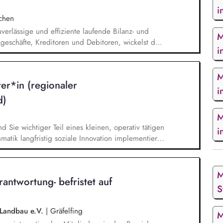
i
chen
verlässige und effiziente laufende Bilanz- und
M
geschäfte, Kreditoren und Debitoren, wickelst den
i
 Lohn- und Gehaltsabrechnung sowie im Steuer-
eigenständig Abschlussarbeiten sowie Kosten-
h in bereichsübergreifende Themen ein.
M
ter*in (regionaler
i
d)
M
nd Sie wichtiger Teil eines kleinen, operativ tätigen
i
atik langfristig soziale Innovation implementiert.
bei der Umsetzung der Stiftungsprogrammatik und
gsstrategie der Stiftung weiter. Sie übersetzen
agsangebundene Handlungsansätze entlang unserer
M
antwortung- befristet auf
S
 Landbau e.V.
|
Gräfelfing
M