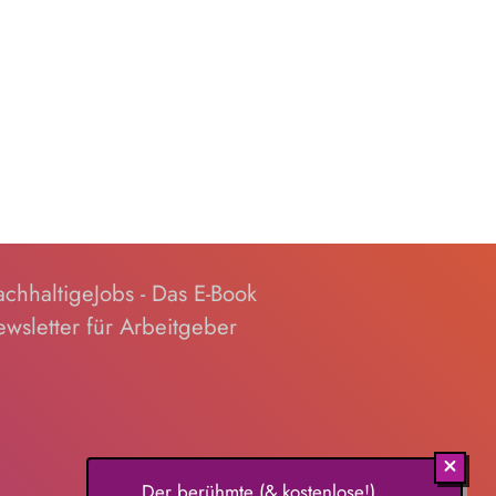
chhaltigeJobs - Das E-Book
wsletter für Arbeitgeber
Der berühmte (& kostenlose!)