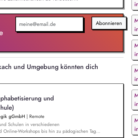
i
M
Abonnieren
i
e
M
i
ckach und Umgebung könnten dich
M
i
M
lphabetisierung und
i
hule)
agogik gGmbH
|
Remote
M
und Schulen in verschiedenen
i
d Online-Workshops bis hin zu pädogischen Tagen