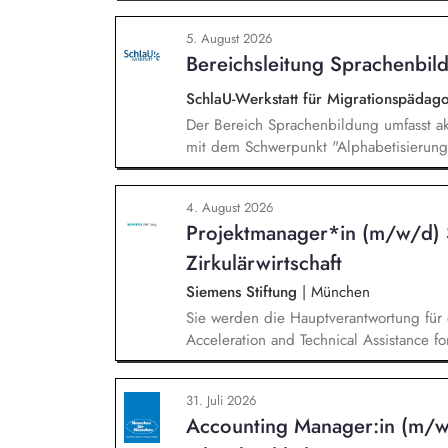
und erstellst Online-Selbstlernkurse für 
Schwerpunkte liegen dabei auf den Ber
5. August 2026
Mehrsprachigkeitsbewusstsein und Alpha
Bereichsleitung Sprachenbild
SchlaU-Werkstatt für Migrationspäd
Der Bereich Sprachenbildung umfasst ak
mit dem Schwerpunkt "Alphabetisierung 
weitere auf Unterrichtsmaterial bezoge
sprachensensibles und rassismuskritisch
4. August 2026
Berufliche Bildung. Der Bereich Sprache
Projektmanager*in (m/w/d) 
zielgruppengerechte und innovative Unt
Fachkräfte mit daran angeschlossenen W
Zirkulärwirtschaft
Siemens Stiftung
|
München
Sie werden die Hauptverantwortung für 
Acceleration and Technical Assistance fo
31. Juli 2026
Accounting Manager:in (m/w