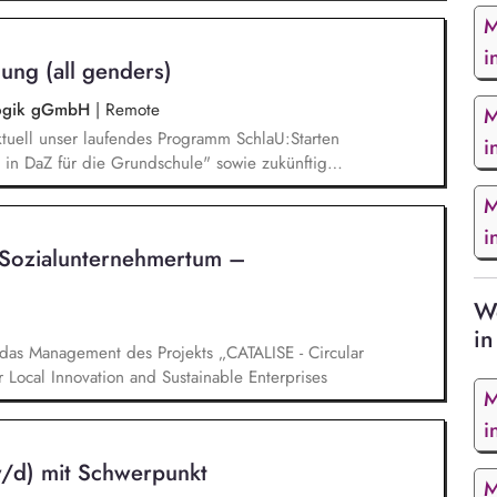
unsere Plattform schlau-lernen.org. Die inhaltlichen
M
eichen Lesen lernen,
betisierung in der Grundschule.
i
ung (all genders)
agogik gGmbH
|
Remote
M
tuell unser laufendes Programm SchlaU:Starten
i
in DaZ für die Grundschule" sowie zukünftig
ne Projekte mit den Schwerpunkten
M
es Deutschlernen von der Grundschule bis in die
i
nbildung entwickelt in seinen Projekten dazu
Sozialunternehmertum –
errichtsmaterialien und begleitet pädagogische
eiterbildungsangeboten online wie offline.
We
in
das Management des Projekts „CATALISE - Circular
r Local Innovation and Sustainable Enterprises
M
i
/d) mit Schwerpunkt
M