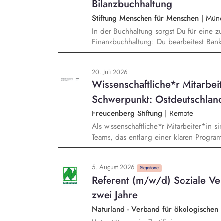
Bilanzbuchhaltung
Stiftung Menschen für Menschen
|
Mün
In der Buchhaltung sorgst Du für eine zu
Finanzbuchhaltung: Du bearbeitest Bank
Zahlungsverkehr ab und unterstützt bei
und Meldewesen. Zudem übernimmst Du 
20. Juli 2026
und Leistungsrechnung und bringst Dic
Wissenschaftliche*r Mitarbei
Schwerpunkt: Ostdeutschlan
Freudenberg Stiftung
|
Remote
Als wissenschaftliche*r Mitarbeiter*in si
Teams, das entlang einer klaren Programm
Sie unterstützen die Geschäftsführung 
entwickeln dabei die Internationalisierun
5. August 2026
wissenschaftliche Erkenntnisse in allt
Stepstone
Referent (m/w/d) Soziale Ver
Stiftungsprogrammatik.
zwei Jahre
Naturland - Verband für ökologischen