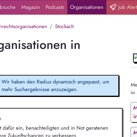
obsuche
Magazin
Podcasts
Organisationen
Job Aler
rechtsorganisationen
Stockach
anisationen in
Wir haben den Radius dynamisch angepasst, um
Me
mehr Suchergebnisse anzuzeigen.
in 
M
i
n
t dafür ein, benachteiligten und in Not geratenen
M
hre Zukunftschancen zu verbessern.