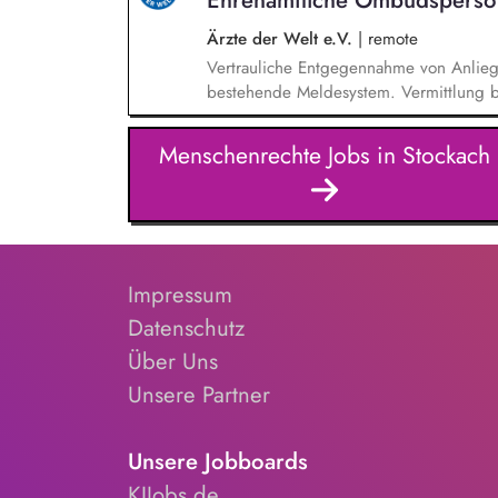
Leitung und Koordination des Teams, 
sowie Identifikation neuer Fundraisingpo
Ärzte der Welt e.V.
|
remote
Vertrauliche Entgegennahme von Anlie
bestehende Meldesystem. Vermittlung be
Klärungsprozessen. Konzeption und Du
Sensibilisierungsformaten. Mitwirkung a
Menschenrechte Jobs in Stockach
Verhaltenskodizes und dem Meldesystem
Beschwerdekultur innerhalb der Organis
Impressum
Datenschutz
Über Uns
Unsere Partner
Unsere Jobboards
KIJobs.de