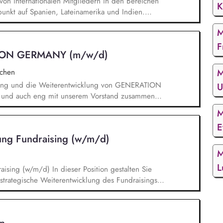
 von internationalen Mitgliedern in den Bereichen
K
unkt auf Spanien, Lateinamerika und Indien.
chten und zertifizierungsrelevanten Unterlagen,
M
sungen und Tarifverträgen. Durchführung von
 und weltweit. Weiterentwicklung der Naturland
F
ION GERMANY (m/w/d)
des Kontroll- und Zertifizierungssystems.
ungen für externe Kontrollstellen sowie Webinaren
M
chen
schen- und Arbeitsrechten.
klung und die Weiterentwicklung von GENERATION
U
 und auch eng mit unserem Vorstand zusammen
Strategie, die Umsetzung und das Wachstum des
M
nhaltliche, strategische und organisatorische
E
eption, Planung und Durchführung unserer
tung Fundraising (w/m/d)
 der Veranstaltungen und Vorbereitung der
M
L
er Position gestalten Sie
strategische Weiterentwicklung des Fundraisings
rungsaufgaben in einem dynamischen Umfeld. Ein
r Führung und Weiterentwicklung des
terentwicklung des Dialogmarketings, fachliche
n