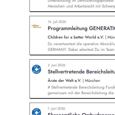
Unterstützung im Zertifizierungsprozess
Menschen- und Arbeitsrecht mit Schwerp
Analyse und Überprüfung von Audit-Beri
wie Lohnberechnungen, Arbeitszeiterfas
16. Juli 2026
Qualitätssicherungsbesuchen in Spanien
Programmleitung GENERAT
Richtlinien Soziale Verantwortung sowie 
Durchführung regionalspezifischer Schul
Children for a better World e.V.
|
Mün
und Workshops zu Sozialstandards, Men
Du verantwortest die operative Abwic
GERMANY. Dabei arbeitest Du im Team
und übernimmst Verantwortung für die 
Programms. Dazu gehören insbesondere: I
3. Juni 2026
Weiterentwicklung des Programms, Konz
Stellvertretende Bereichslei
Demokratieveranstaltungen, Moderation
Panelgäste.
Ärzte der Welt e.V.
|
München
# Stellvertretende Bereichsleitung Fundraising (w/m/d) In dies
gemeinsam mit der Bereichsleitung die 
und übernehmen Führungs- sowie Steue
Schwerpunkt Ihrer Tätigkeit liegt in de
1. Juni 2026
Dialogmarketing-Teams: strategische Wei
Ehrenamtliche Ombudsperso