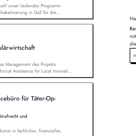
uell unser laufendes Programm
habetisierung in DaZ für die
Na
 Unterrichtsmaterial bezogene
ensibles und rassismuskritisches
Ke
n die Berufliche Bildung. Der
mi
einen Projekten dazu
di
richtsmaterialien und begleitet
lärwirtschaft
schlossenen
ne.
das Management des Projekts
hnical Assistance for Local Innovation
cebüro für Tä­ter-Op­
trafrecht und
ros in fachlicher, finanzieller,