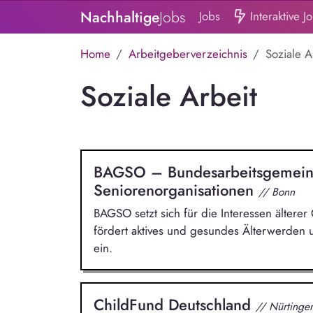
Nachhaltige
Jobs
Jobs
Interaktive J
Home
Arbeitgeberverzeichnis
Soziale A
Soziale Arbeit
BAGSO – Bundesarbeitsgemeins
Seniorenorganisationen
// Bonn
BAGSO setzt sich für die Interessen älterer
fördert aktives und gesundes Älterwerden un
ein.
ChildFund Deutschland
// Nürtinge