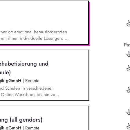
iner oft emotional herausfordernden
mit ihnen individuelle Lösungen. Zu
Pa
Beratung von pflegenden und
nt und Entwicklung passgenauer
 Pflege- und
phabetisierung und
urchführung von Projekten, enge
 namhafter Unternehmen.
ule)
gogik gGmbH
|
Remote
nd Schulen in verschiedenen
 Online-Workshops bis hin zu
lbstlernkurse für unsere Plattform
erpunkte liegen dabei auf den
tsbewusstsein und Alphabetisierung
ng (all genders)
gogik gGmbH
|
Remote