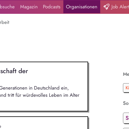
obsuche
Magazin
Podcasts
Organisationen
Job Aler
rbeit
chaft der
Me
 Generationen in Deutschland ein,
K
d tritt für würdevolles Leben im Alter
Soz
S
n