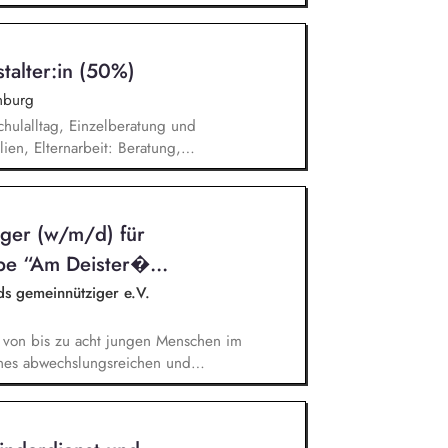
e Eltern-Kind-Bindung, unterstützt
affst einen sicheren Ort, an dem
ich werden. Du beobachtest und
stalter:in (50%)
verantwortungsvoll, handelst stets mit
t gemeinsam im Team tragfähige
nburg
chulalltag, Einzelberatung und
ien, Elternarbeit: Beratung,
sozialpädagogische Gruppenangebote
tkompetenz), Konfliktbegleitung und
lltag, Zusammenarbeit im
eger (w/m/d) für
pe “Am Deister�...
ds gemeinnütziger e.V.
von bis zu acht jungen Menschen im
eines abwechslungsreichen und
 Pflege von tragfähigen
euungssystems, Förderung der
stützung bei der Verselbstständigung,