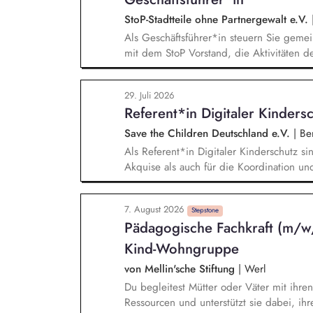
um Selbstständigkeit und Teilhabe zu för
StoP-Stadtteile ohne Partnergewalt e.V.
Als Geschäftsführer*in steuern Sie geme
mit dem StoP Vorstand, die Aktivitäten d
Einzelnen bedeutet das: Projektmanagem
Umsetzung des Gesamtprojektes, Gesamts
29. Juli 2026
wirtschaftlichen Betriebes der Geschäftss
Referent*in Digitaler Kinder
Controlling), Akquise von Fördermitteln
Personalverantwortung für die Bundesfach
Save the Children Deutschland e.V.
|
Ber
Als Referent*in Digitaler Kinderschutz sin
Akquise als auch für die Koordination un
zweistündigen Workshops verantwortlich. 
Akquise von Institutionen und Organisati
7. August 2026
Umgang mit Kinderfotos und -videos (z. B
Stepstone
Pädagogische Fachkraft (m/w/
verbände, Jugendverbände, Kinder-/Jugen
Konzeption und Durchführung zielgruppen
Kind-Wohngruppe
Formaten sowie in Präsenz bei Auftragge
von Mellin'sche Stiftung
|
Werl
Du begleitest Mütter oder Väter mit ihren 
Ressourcen und unterstützt sie dabei, ihren