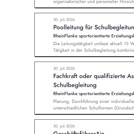
organisatorischer und personeller Hinsic
Geschäftsführung. Teamführung: Personal
Mitarbeitende. Strategische Organisation
30. Juli 2026
strategische und organisatorische Weiter
Poolleitung für Schulbegleitu
den Bereichen Fortbildung, Information u
Projektmanagement: Verantwortliche Pla
RheinFlanke sportorientierte Erziehun
Projektcontrolling im Rahmen von öffent
Die Leitungstätigkeit umfasst aktuell 15
Tätigkeit in der Schulbegleitung kombin
Kapazitätsplanung und Stellenvertretung,
Zielvereinbarung und Entwicklungsgespr
30. Juli 2026
Teambuilding und Teamarbeit, Qualitätss
Fachkraft oder qualifizierte As
im Hilfeplanverfahren, Kommunikation im H
zwischen RheinFlanke und Schule.
Schulbegleitung
RheinFlanke sportorientierte Erziehun
Planung, Durchführung einer individuelle
unterschiedlichen Schulformen (Grundsch
individuelle Unterstützung eines:einer Sc
Pausenzeiten, Beziehungs- und Vertrauen
30. Juli 2026
Methoden und Strategien mit den Lehre
Geschäftsführer*in