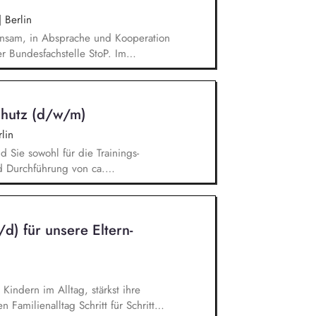
dern.
|
Berlin
insam, in Absprache und Kooperation
er Bundesfachstelle StoP. Im
ent und Verantwortung für die
teuerung und Sicherstellung des
telle und des Vereins (Finanzierung,
schutz (d/w/m)
 und Spenden sowie
stelle mit 4 Mitarbeitenden.
lin
d Sie sowohl für die Trainings-
d Durchführung von ca.
Identifikation, Ansprache und
onen für Trainings zum sensiblen
. Kitas, Schulen, Sportvereine und -
d) für unsere Eltern-
dreiseveranstalter). Eigenständige
gerechter Trainings in digitalen
bern.
Kindern im Alltag, stärkst ihre
 Familienalltag Schritt für Schritt