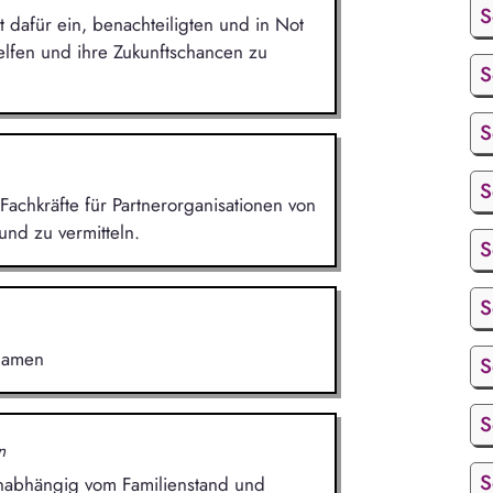
S
t dafür ein, benachteiligten und in Not
elfen und ihre Zukunftschancen zu
S
S
S
 Fachkräfte für Partnerorganisationen von
und zu vermitteln.
S
S
 Namen
S
S
n
S
unabhängig vom Familienstand und