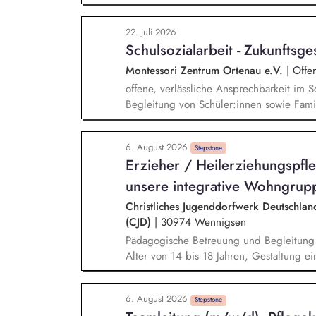
selbstständig zu gestalten. Du förderst di
den Aufbau stabiler Beziehungen und sch
22. Juli 2026
Entwicklung und neue Perspektiven mögl
Schulsozialarbeit - Zukunftsge
reflektierst die elterliche Sorgefähigkeit 
Blick auf das Kindeswohl und entwickels
Montessori Zentrum Ortenau e.V.
|
Offe
Perspektiven.
offene, verlässliche Ansprechbarkeit im S
Begleitung von Schüler:innen sowie Famil
Begleitung und Informationsangebote, 
(z. B. soziales Lernen, Prävention, Selbs
6. August 2026
Stärkung der Beziehungskultur im Schula
Stepstone
Erzieher / Heilerziehungspfl
multiprofessionellen Schulteam
unsere integrative Wohngrup
Christliches Jugenddorfwerk Deutschlan
(CJD)
|
30974 Wennigsen
Pädagogische Betreuung und Begleitung 
Alter von 14 bis 18 Jahren, Gestaltung 
verlässlichen Gruppenalltags, Aufbau und
Beziehungen im Rahmen des Bezugsbetr
6. August 2026
alltagspraktischen Fähigkeiten und Unter
Stepstone