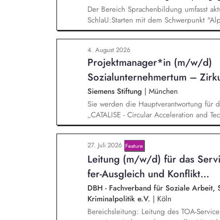
Der Bereich Sprachenbildung umfasst akt
SchlaU:Starten mit dem Schwerpunkt "Alp
Grundschule" sowie zukünftig weitere auf
Projekte mit den Schwerpunkten sprachens
4. August 2026
Deutschlernen von der Grundschule bis i
Projektmanager*in (m/w/d)
Bereich Sprachenbildung entwickelt in s
zielgruppengerechte und innovative Unter
Sozialunternehmertum – Zirku
pädagogische Fachkräfte mit daran ange
Siemens Stiftung
|
München
Weiterbildungsangeboten online wie offli
Sie werden die Hauptverantwortung für 
„CATALISE - Circular Acceleration and Tec
and Sustainable Enterprises
27. Juli 2026
Feature
Lei­tung (m/w/d) für das Servi
fer-Aus­gleich und Kon­flikt­...
DBH - Fachverband für Soziale Arbeit, S
Kriminalpolitik e.V.
|
Köln
Bereichsleitung: Leitung des TOA-Servicebü