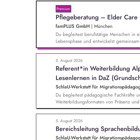
Premium
Pflegeberatung – Elder Care
famPLUS GmbH
|
München
Du begleitest berufstätige Menschen in e
Lebensphase und entwickelst gemeinsam 
deinen Aufgaben gehören: Individuelle 
sorgenden Angehörigen, Case Manageme
5. August 2026
Unterstützungslösungen, Vermittlung von
Referent*in Weiterbildung Al
Unterstützungsangeboten, Planung und D
Zusammenarbeit mit Personalabteilungen
Lesenlernen in DaZ (Grundsch
SchlaU-Werkstatt für Migrationspäda
Du begleitest pädagogische Fachkräfte u
Weiterbildungsformaten von Präsenz und
pädogischen Tagen und erstellst Online-Se
schlau-lernen.org. Die inhaltlichen Schw
5. August 2026
Bereichen Lesen lernen, Mehrsprachigkei
Bereichsleitung Sprachenbildu
in der Grundschule.
SchlaU-Werkstatt für Migrationspäda