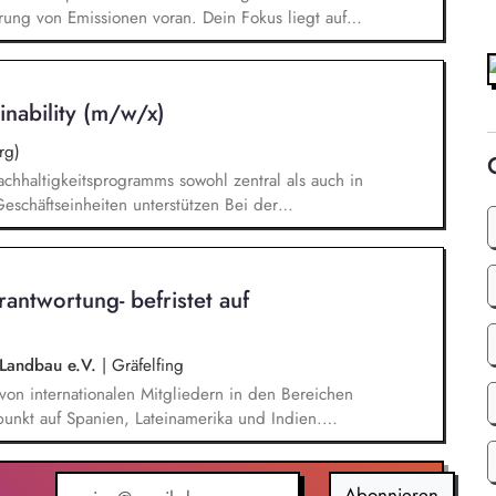
rung von Emissionen voran. Dein Fokus liegt auf
en von TV-Produktionskonzepten hinsichtlich
chbarkeitsstudie zur emissionsfreien USV-
 interner und externer Stakeholder.
nability (m/w/x)
rg)
chhaltigkeitsprogramms sowohl zentral als auch in
eschäftseinheiten unterstützen Bei der
ützen, einschließlich der Berücksichtigung
 Klimastrategie nach anerkannten Standards (z. B.
i). Recherchen und Analysen zu aktuellen
antwortung- befristet auf
nrecherchen und ggf. Daten-Modellierungen
i Unternehmensratings, insbesondere CDP und
 Landbau e.V.
|
Gräfelfing
 von internationalen Mitgliedern in den Bereichen
unkt auf Spanien, Lateinamerika und Indien.
chten und zertifizierungsrelevanten Unterlagen,
sungen und Tarifverträgen. Durchführung von
 und weltweit. Weiterentwicklung der Naturland
Abonnieren