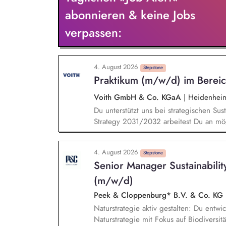
Richtlinien Soziale Verantwortung sowie 
abonnieren & keine Jobs
Durchführung regionalspezifischer Schul
verpassen:
und Workshops zu Sozialstandards, Men
4. August 2026
Stepstone
Praktikum (m/w/d) im Bereich
Voith GmbH & Co. KGaA
|
Heidenhei
Du unterstützt uns bei strategischen Sus
Strategy 2031/2032 arbeitest Du an m
Reise auf dem Weg zur Corporate Sustai
erarbeitest Du KPI-Analysen und unterstü
4. August 2026
Reportings. Dabei übernimmst Du konkret
Stepstone
Senior Manager Sustainabilit
fester Teil des Teams bei unternehmens
arbeitest aktiv an den Sustainable Dev
(m/w/d)
Peek & Cloppenburg* B.V. & Co. KG
Naturstrategie aktiv gestalten: Du entwic
Naturstrategie mit Fokus auf Biodiversi