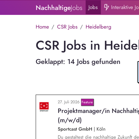
Nachhaltige
Jobs
Jobs
Interaktive J
Home
CSR Jobs
Heidelberg
CSR Jobs in Heide
Geklappt: 14 Jobs gefunden
27. Juli 2026
Feature
Projektmanager/in Nachhalt
(m/w/d)
Sportcast GmbH
|
Köln
Du gestaltest die nachhaltige Zukunft d