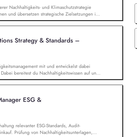
erer Nachhaltigkeits- und Klimaschutzstrategie
emen und übersetzen strategische Zielsetzungen in
nahmen. Sie verantworten den Aufbau, die
imaschutzprojekten und Projektportfolios im
eraten interne und externe Stakeholder und
ions Strategy & Standards –
achbereichen kundenorientierte
tigkeitsmanagement mit und entwickelst dabei
abei bereitest du Nachhaltigkeitswissen auf und
erne Stakeholder. Darüber hinaus unterstützt du
r Erfassung von nachhaltigen Projekten und
 Implementierung aktueller gesetzlicher Vorgaben
Manager ESG &
haltung relevanter ESG-Standards, Audit-
nkauf. Prüfung von Nachhaltigkeitsunterlagen,