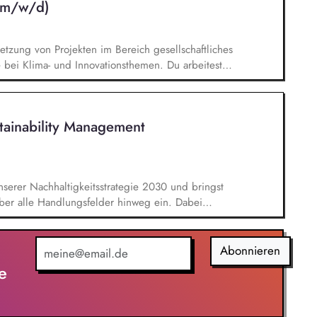
 (m/w/d)
tzung von Projekten im Bereich gesellschaftliches
ei Klima- und Innovationsthemen. Du arbeitest
munikation zu unseren Projekten mit. Du erstellst
ungsvorlagen und bringst deine Ideen in die
tsaktivitäten ein. Du übernimmst
tainability Management
 definierte Aufgabenbereiche sowie alltägliche
serer Nachhaltigkeitsstrategie 2030 und bringst
über alle Handlungsfelder hinweg ein. Dabei
ativen und Themen entlang unserer
tzt bei der Integration nachhaltiger Ansätze in
er Schwerpunkt deiner Tätigkeit liegt in der
Abonnieren
eiterentwicklung regulatorischer Anforderungen
e
ise im Kontext von CSRD/ESRS oder der EU-