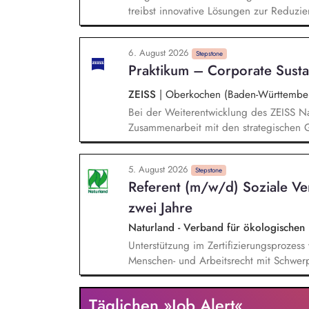
treibst innovative Lösungen zur Reduzie
der Evaluierung von Reduktionspotential
Co2e-Fußabdruck, Durchführung einer Ma
6. August 2026
Stromversorgung sowie der Koordination
Stepstone
Praktikum – Corporate Sustai
ZEISS
|
Oberkochen (Baden-Württembe
Bei der Weiterentwicklung des ZEISS Na
Zusammenarbeit mit den strategischen G
Nachhaltigkeitsberichterstattung unterst
gesetzlicher Anforderungen und unserer
5. August 2026
CSRD, EU-Taxonomie, LKSG, CSDDD, SBT
Stepstone
Referent (m/w/d) Soziale Ver
Nachhaltigkeitsthemen anfertigen Date
durchführen Das Sustainability Team be
zwei Jahre
EcoVadis, unterstützen
Naturland - Verband für ökologischen
Unterstützung im Zertifizierungsprozess
Menschen- und Arbeitsrecht mit Schwerp
Analyse und Überprüfung von Audit-Beri
wie Lohnberechnungen, Arbeitszeiterfas
Täglichen »Job Alert«
Qualitätssicherungsbesuchen in Spanien