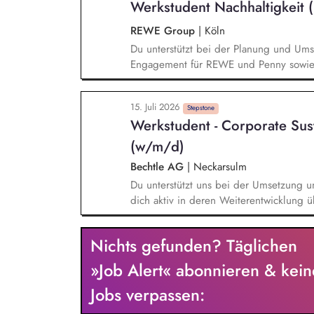
Werkstudent Nachhaltigkeit
(GT-)Gremien ein.
REWE Group
|
Köln
Du unterstützt bei der Planung und Umse
Engagement für REWE und Penny sowie b
aktiv bei der internen und externen Kom
Analysen, Präsentationen und Entscheid
15. Juli 2026
Weiterentwicklung unserer Nachhaltigkei
Stepstone
Werkstudent - Corporate Sus
Eigenverantwortung für Teilprojekte und
Aufgaben im Team.
(w/m/d)
Bechtle AG
|
Neckarsulm
Du unterstützt uns bei der Umsetzung un
dich aktiv in deren Weiterentwicklung 
arbeitest du an unterschiedlichen Initi
Nachhaltigkeitsdimensionen und unterstü
Nichts gefunden? Täglichen
unsere Unternehmensprozesse. Ein weiter
Unterstützung bei der Umsetzung und W
»Job Alert« abonnieren & kein
im Bereich Nachhaltigkeit, beispielswe
Jobs verpassen:
Taxonomie.