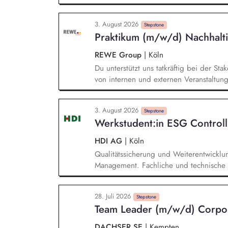
Unternehmensgruppe auf natürliche Öko
Chancen analysieren: Du identifizierst
3. August 2026
Risiken und Abhängigkeiten entlang uns
Stepstone
Praktikum (m/w/d) Nachhalti
daraus wirksame Maßnahmen ab. Ziele und
Messgrößen und Maßnahmenpläne und se
REWE Group
|
Köln
relevanten Fachbereichen erfolgreich u
Du unterstützt uns tatkräftig bei der S
von internen und externen Veranstaltun
Durchführung von Projekten im Kontext 
Nachhaltigkeitsberichtserstattung. Mit
3. August 2026
Nachhaltigkeitsprojekten (z.B. durch die
Stepstone
Werkstudent:in ESG Controll
Projektdokumentationen und Analysen s
interner Termine).
HDI AG
|
Köln
Qualitätssicherung und Weiterentwicklu
Management. Fachliche und technische 
Analyse von Auffälligkeiten. Erstellung 
Kapitalanlage anhand von ESG-Kriterien
28. Juli 2026
von ESG-Daten. Unterstützung bei regu
Stepstone
Team Leader (m/w/d) Corpora
und Research im ESG-Umfeld.
DACHSER SE
|
Kempten