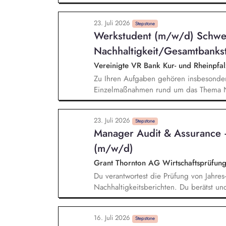
Zertifikaten und Audit-Ergebnissen. Au
Reportingstrukturen sowie Prozessen u
23. Juli 2026
Warengruppen- und Lieferantenstrategi
Stepstone
Werkstudent (m/w/d) Schwe
Monitoring kritischer Rohstoffe, Kapazit
Nachhaltigkeit/Gesamtbanks
Vereinigte VR Bank Kur- und Rheinpfa
Zu Ihren Aufgaben gehören insbesonder
Einzelmaßnahmen rund um das Thema Na
regulatorischer Nachhaltigkeitsanforder
Nachhaltigkeitsberichts sowie der Klim
23. Juli 2026
aktueller Nachhaltigkeitsthemen, Mitar
Stepstone
Manager Audit & Assurance 
insbesondere bei fachlichen Ausarbeitu
Erstellung von Präsentationen, Auswert
(m/w/d)
Grant Thornton AG Wirtschaftsprüfung
Du verantwortest die Prüfung von Jahre
Nachhaltigkeitsberichten. Du berätst und 
ausgerichtete Mandantschaft bei der Im
von Nachhaltigkeitsberichten. Du veran
16. Juli 2026
Schwerpunkt Nachhaltigkeit. Du bringst 
Stepstone