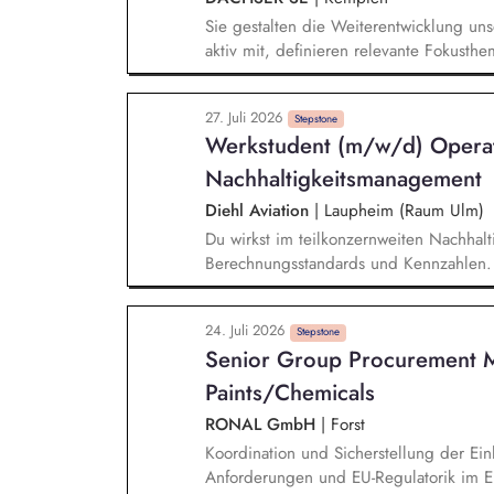
Sie gestalten die Weiterentwicklung uns
aktiv mit, definieren relevante Fokusth
konkrete Roadmaps und Umsetzungsmaß
Steuerung und Weiterentwicklung von Kl
27. Juli 2026
Kontext der Zero-Emission-Transition, b
Stepstone
Werkstudent (m/w/d) Operat
entwickeln gemeinsam mit relevanten F
Nachhaltigkeitslösungen.
Nachhaltigkeitsmanagement
Diehl Aviation
|
Laupheim (Raum Ulm)
Du wirkst im teilkonzernweiten Nachhal
Berechnungsstandards und Kennzahlen. D
kommunizierst dieses an interne und ext
bei der Entwicklung einer Systematik zu
24. Juli 2026
Initiativen. Außerdem hilfst du bei der
Stepstone
Senior Group Procurement 
zur Nachhaltigkeit.
Paints/Chemicals
RONAL GmbH
|
Forst
Koordination und Sicherstellung der Ein
Anforderungen und EU-Regulatorik im Ei