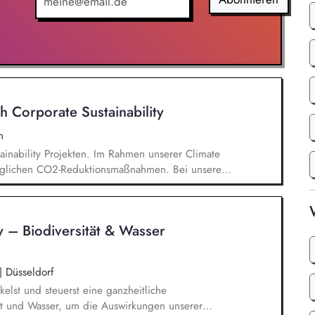
des Kontroll- und Zertifizierungssystems.
ungen für externe Kontrollstellen sowie Webinaren
schen- und Arbeitsrechten.
 Corporate Sustainability
m
tainability Projekten. Im Rahmen unserer Climate
öglichen CO2-Reduktionsmaßnahmen. Bei unserer
nability Reporting-Directive (CSRD) der EU
tzt bei dem Facelift unseres Sustainability
 Verantwortung als Teilprojektleiter. Du bist ein
y – Biodiversität & Wasser
weiten Initiativen wie dem UN Global Compact und
elopment Goals der Vereinten Nationen.
|
Düsseldorf
kelst und steuerst eine ganzheitliche
tät und Wasser, um die Auswirkungen unserer