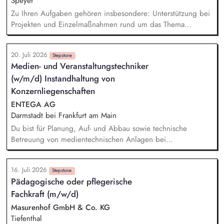
Speyer
Zu Ihren Aufgaben gehören insbesondere: Unterstützung bei
Projekten und Einzelmaßnahmen rund um das Thema
Nachhaltigkeit, Mitarbeit bei der Umsetzung regulatorischer
Nachhaltigkeitsanforderungen, Unterstützung bei der
20. Juli 2026
Erstellung des Nachhaltigkeitsberichts sowie der Klimabilanz,
Stepstone
Medien- und Veranstaltungstechniker
Recherche, Aufbereitung und Analyse aktueller
(w/m/d) Instandhaltung von
Nachhaltigkeitsthemen, Mitarbeit bei Aufgaben im ESG-
Risikomanagement, insbesondere bei fachlichen
Konzernliegenschaften
Ausarbeitungen und Analysen, Unterstützung bei der
ENTEGA AG
Erstellung von Präsentationen, Auswertungen und
Darmstadt bei Frankfurt am Main
Entscheidungsunterlagen
Du bist für Planung, Auf- und Abbau sowie technische
Betreuung von medientechnischen Anlagen bei
Veranstaltungen verantwortlich. Die Annahme von
haustechnischen Störungen via Telefon, E-Mail und MS-Teams
16. Juli 2026
im Konzern zählt zu deinen Aufgaben. Bei der Pflege der
Stepstone
Pädagogische oder pflegerische
technischen Daten ins CAFM-System verlassen wir uns auf
Fachkraft (m/w/d)
dich. Auch bei der Installation, Reparatur und Wartung an
elektro- und haustechnischen Anlagen in den
Masurenhof GmbH & Co. KG
Konzernliegenschaften kannst du das Team unterstützen. Die
Tiefenthal