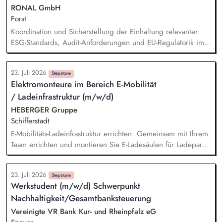
Mobilität, das Wohlbefinden und die soziale Teilhabe unserer
RONAL GmbH
Bewohner*innen. Du übernimmst aktiv Betreuungsaufgaben
Forst
im Alltag unserer Bewohner*innen und bist Teil des
Koordination und Sicherstellung der Einhaltung relevanter
Betreuungsdienstes.
ESG-Standards, Audit-Anforderungen und EU-Regulatorik im
Einkauf. Prüfung von Nachhaltigkeitsunterlagen, Zertifikaten
und Audit-Ergebnissen. Aufbau und Weiterentwicklung von
23. Juli 2026
ESG-KPIs, Reportingstrukturen sowie Prozessen und
Stepstone
Elektromonteure im Bereich E-Mobilität
Systemen. Entwicklung und Umsetzung von Warengruppen-
/ Ladeinfrastruktur (m/w/d)
und Lieferantenstrategien. Supply Chain Risikomanagement
inklusive Monitoring kritischer Rohstoffe, Kapazitäten,
HEBERGER Gruppe
Transportwege und Markttrends.
Schifferstadt
E-Mobilitäts-Ladeinfrastruktur errichten: Gemeinsam mit Ihrem
Team errichten und montieren Sie E-Ladesäulen für Ladeparks
- vom Verlegen der Kabel, Anschließen der Ladesäulen bis
zur Inbetriebnahme. Qualität und Arbeitssicherheit: Dabei
23. Juli 2026
achten Sie auf die Einhaltung und Dokumentation von
Stepstone
Werkstudent (m/w/d) Schwerpunkt
Sicherheits- und Qualitätsstandards.
Nachhaltigkeit/Gesamtbanksteuerung
Vereinigte VR Bank Kur- und Rheinpfalz eG