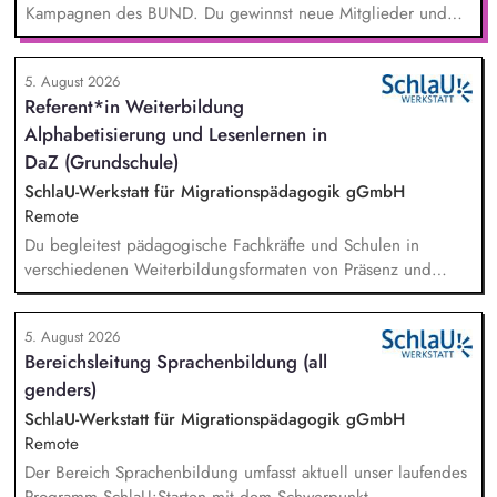
Kampagnen des BUND. Du gewinnst neue Mitglieder und
stärkst damit langfristig den Umwelt- und Naturschutz. Du
beantwortest Fragen zu Umwelt-, Arten- und Klimaschutz nach
5. August 2026
bestem Wissen und Gewissen. Du unterstützt Kampagnen
Referent*in Weiterbildung
und Aktionen, beispielsweise durch das Sammeln von
Alphabetisierung und Lesenlernen in
Unterschriften für Petitionen.
DaZ (Grundschule)
SchlaU-Werkstatt für Migrationspädagogik gGmbH
Remote
Du begleitest pädagogische Fachkräfte und Schulen in
verschiedenen Weiterbildungsformaten von Präsenz und
Online-Workshops bis hin zu pädogischen Tagen und erstellst
Online-Selbstlernkurse für unsere Plattform schlau-lernen.org.
5. August 2026
Die inhaltlichen Schwerpunkte liegen dabei auf den
Bereichsleitung Sprachenbildung (all
Bereichen Lesen lernen, Mehrsprachigkeitsbewusstsein und
genders)
Alphabetisierung in der Grundschule.
SchlaU-Werkstatt für Migrationspädagogik gGmbH
Remote
Der Bereich Sprachenbildung umfasst aktuell unser laufendes