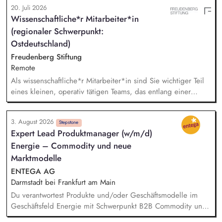
20. Juli 2026
Angebotserstellung bis zur eigenverantwortlichen Umsetzung.
Wissenschaftliche*r Mitarbeiter*in
Auf Basis der jeweiligen Herausforderungen entwickelst du
(regionaler Schwerpunkt:
passgenaue Beratungsprozesse und berätst Organisationen zu
zentralen Fragen ihrer finanziellen Steuerung und
Ostdeutschland)
strategischen Weiterentwicklung.
Freudenberg Stiftung
Remote
Als wissenschaftliche*r Mitarbeiter*in sind Sie wichtiger Teil
eines kleinen, operativ tätigen Teams, das entlang einer
klaren Programmatik langfristig soziale Innovation
implementiert. Sie unterstützen die Geschäftsführung bei der
3. August 2026
Umsetzung der Stiftungsprogrammatik und entwickeln dabei
Stepstone
Expert Lead Produktmanager (w/m/d)
die Internationalisierungsstrategie der Stiftung weiter. Sie
Energie – Commodity und neue
übersetzen wissenschaftliche Erkenntnisse in
alltagsangebundene Handlungsansätze entlang unserer
Marktmodelle
Stiftungsprogrammatik.
ENTEGA AG
Darmstadt bei Frankfurt am Main
Du verantwortest Produkte und/oder Geschäftsmodelle im
Geschäftsfeld Energie mit Schwerpunkt B2B Commodity und
neue Marktmodelle und entwickelst sie von der