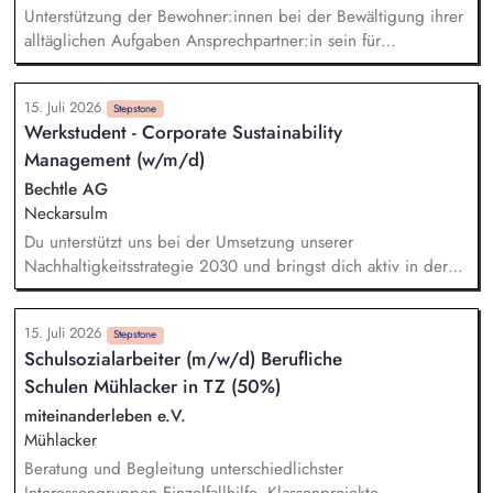
Übernahme der Rufbereitschaft für Konzernliegenschaften
Unterstützung der Bewohner:innen bei der Bewältigung ihrer
rundet dein Aufgabengebiet ab.
alltäglichen Aufgaben Ansprechpartner:in sein für
Bewohner:innen im Rahmen des Bezugsbetreuersystems
Begleitung von Angeboten im Rahmen der Freizeitgestaltung
15. Juli 2026
(z. B. Ausflüge) Begleitung der Bewohner:innen zu
Stepstone
Werkstudent - Corporate Sustainability
Arztterminen inkl. Vor- und Nachbereitung Unterstützung
Management (w/m/d)
oder Übernahme beim Richten oder Ausgeben der
verordneten Medikamente Ausrichtung der Arbeit an den
Bechtle AG
individuellen Zielen der Bewohner:innen Zusammenarbeit mit
Neckarsulm
externen Stellen (z. B. gesetzliche Betreuung, Ärzte,
Du unterstützt uns bei der Umsetzung unserer
Kostenträger)
Nachhaltigkeitsstrategie 2030 und bringst dich aktiv in deren
Weiterentwicklung über alle Handlungsfelder hinweg ein.
Dabei arbeitest du an unterschiedlichen Initiativen und
15. Juli 2026
Themen entlang unserer Nachhaltigkeitsdimensionen und
Stepstone
Schulsozialarbeiter (m/w/d) Berufliche
unterstützt bei der Integration nachhaltiger Ansätze in unsere
Schulen Mühlacker in TZ (50%)
Unternehmensprozesse. Ein weiterer Schwerpunkt deiner
Tätigkeit liegt in der Unterstützung bei der Umsetzung und
miteinanderleben e.V.
Weiterentwicklung regulatorischer Anforderungen im Bereich
Mühlacker
Nachhaltigkeit, beispielsweise im Kontext von CSRD/ESRS
Beratung und Begleitung unterschiedlichster
oder der EU-Taxonomie.
Interessengruppen Einzelfallhilfe, Klassenprojekte,