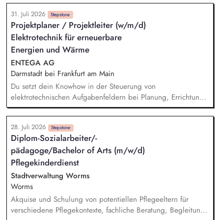
Marktanforderung bis zur Einführung und Skalierung weiter.
31. Juli 2026
Du steuerst den wirtschaftlichen und marktseitigen Erfolg
Stepstone
Projektplaner / Projektleiter (w/m/d)
deiner Strom- und Erdgasprodukte anhand relevanter
Elektrotechnik für erneuerbare
Kennzahlen wie Umsatz, Ergebnisbeitrag und
Kundenakzeptanz und leitest daraus Maßnahmen ab. Du
Energien und Wärme
analysierst Markt-, Kunden- und Technologietrends –
ENTEGA AG
beispielsweise rund um Energy Sharing, PPAs, Flexibilitäten
Darmstadt bei Frankfurt am Main
oder neue Vermarktungsmodelle - sowie regulatorische und
Du setzt dein Knowhow in der Steuerung von
energiewirtschaftliche Entwicklungen und übersetzt sie in
elektrotechnischen Aufgabenfeldern bei Planung, Errichtung
Produktstrategien, Business Cases und Roadmaps.
und Betrieb (Wind und PEE-Wärme) sowie der elektrischen
Anbindung ein. Bei der wirtschaftlichen Bewertung von
28. Juli 2026
Projekten im Rahmen der Projektentwicklung setzen wir auf
Stepstone
Diplom-Sozialarbeiter/-
deine Unterstützung. Die Beurteilung der von den
pädagoge/Bachelor of Arts (m/w/d)
Anlagenlieferanten angebotenen elektrischen
Anlagenkonstellationen und Entwicklungen der Konzeption
Pflegekinderdienst
zur elektrischen Netzanbindung wird von dir begleitet. Du
Stadtverwaltung Worms
übernimmst die Steuerung der Ausschreibungen sowie die
Worms
Verhandlungen der Netzanbindungen.
Akquise und Schulung von potentiellen Pflegeeltern für
verschiedene Pflegekontexte, fachliche Beratung, Begleitung