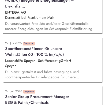
(w/m/d) Integrierte Energielösungen –
Meldesystem. Förderung einer offenen Feedback- und
Beschwerdekultur innerhalb der Organisation.
Elektrifizi...
ENTEGA AG
Darmstadt bei Frankfurt am Main
Du verantwortest Produkte und/oder Geschäftsmodelle
unserer Energielösungen im Schwerpunkt Elektrifizierung
oder Wärmetransformation und entwickelst sie von der
Marktanforderung bis zur Einführung und Skalierung weiter.
27. Juli 2026
Du steuerst den wirtschaftlichen und marktseitigen Erfolg
Stepstone
Sporttherapeut*innen für unsere
deiner Produkte anhand relevanter Kennzahlen wie Umsatz,
Wohnstätten 60 - 100 % (m/w/d)
Ergebnisbeitrag und Kundenakzeptanz und leitest daraus
Maßnahmen ab. Du analysierst Kundenbedürfnisse,
Lebenshilfe Speyer - Schifferstadt gGmbH
Marktpotenziale, Wettbewerbsstrategien sowie technische und
Speyer
energiewirtschaftliche Entwicklungen und übersetzt sie in
Du planst, gestaltest und führst bewegungs- und
Produktstrategien, Business Cases und Roadmaps.
sporttherapeutische Einzelangebote für unsere
Bewohner*innen durch (z.B. Fitnessstudio, Schwimmen oder
individuelle Bewegungsförderung) und passt diese an deren
24. Juli 2026
persönliche Fähigkeiten und Bedarfe an. Du leitest
Stepstone
Senior Group Procurement Manager
Gruppenangebote im Bereich Bewegung und Gesundheit
ESG & Paints/Chemicals
(z.B. Gymnastik oder Nordic Walking) und stärkst so die