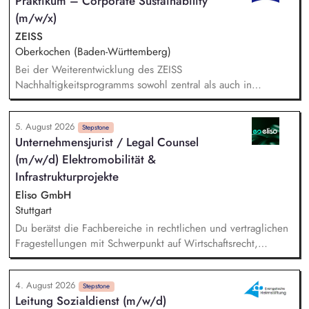
Praktikum – Corporate Sustainability
die Internationalisierungsstrategie der Stiftung weiter. Sie
(m/w/x)
übersetzen wissenschaftliche Erkenntnisse in
alltagsangebundene Handlungsansätze entlang unserer
ZEISS
Stiftungsprogrammatik.
Oberkochen (Baden-Württemberg)
Bei der Weiterentwicklung des ZEISS
Nachhaltigkeitsprogramms sowohl zentral als auch in
Zusammenarbeit mit den strategischen Geschäftseinheiten
unterstützen Bei der Nachhaltigkeitsberichterstattung
5. August 2026
unterstützen, einschließlich der Berücksichtigung gesetzlicher
Stepstone
Unternehmensjurist / Legal Counsel
Anforderungen und unserer Klimastrategie nach anerkannten
(m/w/d) Elektromobilität &
Standards (z. B. CSRD, EU-Taxonomie, LKSG, CSDDD, SBTi).
Recherchen und Analysen zu aktuellen Nachhaltigkeitsthemen
Infrastrukturprojekte
anfertigen Datenrecherchen und ggf. Daten-Modellierungen
Eliso GmbH
durchführen Das Sustainability Team bei Unternehmensratings,
Stuttgart
insbesondere CDP und EcoVadis, unterstützen
Du berätst die Fachbereiche in rechtlichen und vertraglichen
Fragestellungen mit Schwerpunkt auf Wirtschaftsrecht,
Zivilrecht, Handelsrecht, Gesellschaftsrecht und Energierecht
Du begleitest rechtlich Infrastruktur- und
4. August 2026
Ladeinfrastrukturprojekte über den gesamten
Stepstone
Leitung Sozialdienst (m/w/d)
Projektlebenszyklus, insbesondere das bundesweite „Lkw-