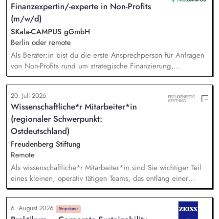
Finanzexpertin/-experte in Non-Profits
Sichtbarkeit des BUND, Konzeptionelle Begleitung des
(m/w/d)
BUND-Auftritts bei Veranstaltungen, Aktionen u.ä.
SKala-CAMPUS gGmbH
Berlin oder remote
Als Berater:in bist du die erste Ansprechperson für Anfragen
von Non-Profits rund um strategische Finanzierung,
Finanzmanagement und Fundraising. Dabei entwickelst du
den gesamten Prozess von der Anfrage über
20. Juli 2026
Angebotserstellung bis zur eigenverantwortlichen Umsetzung.
Wissenschaftliche*r Mitarbeiter*in
Auf Basis der jeweiligen Herausforderungen entwickelst du
(regionaler Schwerpunkt:
passgenaue Beratungsprozesse und berätst Organisationen zu
zentralen Fragen ihrer finanziellen Steuerung und
Ostdeutschland)
strategischen Weiterentwicklung.
Freudenberg Stiftung
Remote
Als wissenschaftliche*r Mitarbeiter*in sind Sie wichtiger Teil
eines kleinen, operativ tätigen Teams, das entlang einer
klaren Programmatik langfristig soziale Innovation
implementiert. Sie unterstützen die Geschäftsführung bei der
6. August 2026
Umsetzung der Stiftungsprogrammatik und entwickeln dabei
Stepstone