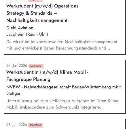
technischen Planern Vorbereitung und Durchführung von
Werkstudent (m/w/d) Operations
Abstimmungsterminen mit Naturschutz- und Umweltbehörden
Strategy & Standards –
Steuerung von Fachgutachtern und Qualitätssicherung der
naturschutzfachlichen Antragsunterlagen Begleitung von
Nachhaltigkeitsmanagement
Genehmigungsverfahren in naturschutzfachlichen
Diehl Aviation
Fragestellungen Auswertung und Koordination der
Laupheim (Raum Ulm)
Beantwortung von naturschutzfachlichen Einwendungen aus
Du wirkst im teilkonzernweiten Nachhaltigkeitsmanagement
dem Genehmigungsverfahren
mit und entwickelst dabei Berechnungsstandards und
Kennzahlen. Dabei bereitest du Nachhaltigkeitswissen auf
und kommunizierst dieses an interne und externe
24. Juli 2026
Stakeholder. Darüber hinaus unterstützt du bei der
Stepstone
Werkstudent:in (m/w/d) Klima Mobil -
Entwicklung einer Systematik zur Erfassung von nachhaltigen
Fachgruppe Planung
Projekten und Initiativen. Außerdem hilfst du bei der
Implementierung aktueller gesetzlicher Vorgaben zur
NVBW - Nahverkehrsgesellschaft Baden-Württemberg mbH
Nachhaltigkeit.
Stuttgart
Unterstützung bei den vielfältigen Aufgaben im Team Klima
Mobil, insbesondere zum Schwerpunkt integrierte
Verkehrsplanung. Eigenständige Koordination und
Durchführung von Teilprojekten. Erstellung von
23. Juli 2026
Kommunikationsmaterialien sowie Websitepflege und -
Stepstone