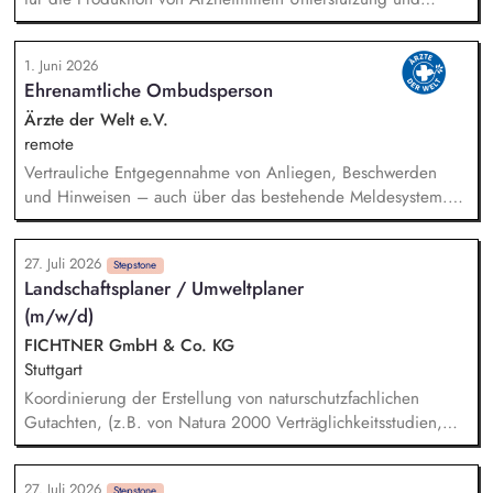
eigenständige Aufnahme von Prozesszeiten in der Produktion
Arzneimittel Analyse und Dokumentation von
1. Juni 2026
Produktionsabläufen gemäß GMP-Richtlinien Auswertung und
Ehrenamtliche Ombudsperson
Beurteilung von Prozessdaten zur Identifikation von
Verbesserungspotenzialen Unterstützung bei der
Ärzte der Welt e.V.
Implementierung von Änderungen in den Arbeitsplänen
remote
Pflege und Verwaltung der Arbeitsplandokumentation in den
Vertrauliche Entgegennahme von Anliegen, Beschwerden
entsprechenden IT-Systemen
und Hinweisen – auch über das bestehende Meldesystem.
Vermittlung bei Konflikten und Unterstützung bei
Klärungsprozessen. Konzeption und Durchführung von
27. Juli 2026
Schulungen und Sensibilisierungsformaten. Mitwirkung an der
Stepstone
Landschaftsplaner / Umweltplaner
Weiterentwicklung von Leitlinien, Verhaltenskodizes und dem
(m/w/d)
Meldesystem. Förderung einer offenen Feedback- und
Beschwerdekultur innerhalb der Organisation.
FICHTNER GmbH & Co. KG
Stuttgart
Koordinierung der Erstellung von naturschutzfachlichen
Gutachten, (z.B. von Natura 2000 Verträglichkeitsstudien,
Artenschutzberichten, UVS und LBP) in einem
interdisziplinären Team aus Umweltgutachtern und
27. Juli 2026
Stepstone