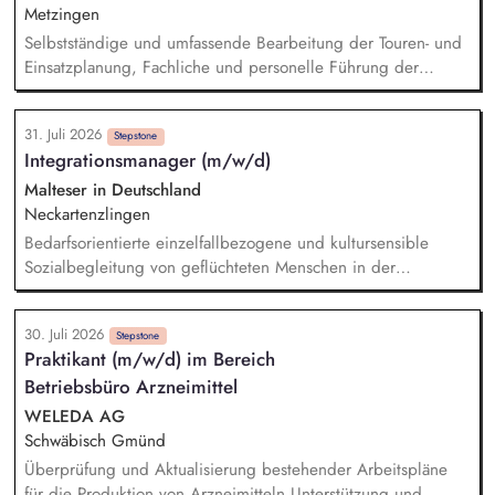
Mittelabruf und -verwendung inkl. Dokumentation -
Metzingen
Koordination, Verwaltung, zweckgerechte Zuordnung sowie
Selbstständige und umfassende Bearbeitung der Touren- und
Nachweisführung von Spendengeldern - Buchhalterische
Einsatzplanung, Fachliche und personelle Führung der
Unterstützung u.a. bei Führung und Kontrolle von
eingesetzten Fahrer, Sicherstellung der Betriebsbereitschaft
Gruppengeldkonten
der technischen Ausrüstung sowie unserer Fahrzeuge,
31. Juli 2026
Erstellung und Pflege von Arbeitsanweisungen,
Stepstone
Integrationsmanager (m/w/d)
Arbeitsrichtlinien und Ablaufplänen, Laufende Überprüfung
und Optimierung der Logistikprozesse, Ansprechpartner im
Malteser in Deutschland
Tagesgeschäft für unsere Kunden, Bearbeitung aller
Neckartenzlingen
kaufmännischen/administrativen Themen im Tagesgeschäft
Bedarfsorientierte einzelfallbezogene und kultursensible
Sozialbegleitung von geflüchteten Menschen in der
Anschlussunterbringung im GVV Neckartenzlingen (Beratung
bei Fragen rund um die Themen Arbeit, Wohnen,
30. Juli 2026
Gesundheit und Finanzen) Zusammenarbeit mit den
Stepstone
Praktikant (m/w/d) im Bereich
Behörden der Flüchtlingsarbeit (Jobcenter, Kommune etc.)
Betriebsbüro Arzneimittel
Einbindung und Ansprechpartner (m/w/d) für Ehrenamtliche
Erstellung und Auswertung von Integrationsverläufen
WELEDA AG
Netzwerkarbeit im Sozialraum
Schwäbisch Gmünd
Überprüfung und Aktualisierung bestehender Arbeitspläne
für die Produktion von Arzneimitteln Unterstützung und