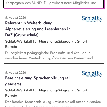
Kampagnen des BUND. Du gewinnst neue Mitglieder und
stärkst damit langfristig den Umwelt- und Naturschutz. Du
beantwortest Fragen zu Umwelt-, Arten- und Klimaschutz nach
5. August 2026
bestem Wissen und Gewissen. Du unterstützt Kampagnen
Referent*in Weiterbildung
und Aktionen, beispielsweise durch das Sammeln von
Alphabetisierung und Lesenlernen in
Unterschriften für Petitionen.
DaZ (Grundschule)
SchlaU-Werkstatt für Migrationspädagogik gGmbH
Remote
Du begleitest pädagogische Fachkräfte und Schulen in
verschiedenen Weiterbildungsformaten von Präsenz und
Online-Workshops bis hin zu pädogischen Tagen und erstellst
Online-Selbstlernkurse für unsere Plattform schlau-lernen.org.
5. August 2026
Die inhaltlichen Schwerpunkte liegen dabei auf den
Bereichsleitung Sprachenbildung (all
Bereichen Lesen lernen, Mehrsprachigkeitsbewusstsein und
genders)
Alphabetisierung in der Grundschule.
SchlaU-Werkstatt für Migrationspädagogik gGmbH
Remote
Der Bereich Sprachenbildung umfasst aktuell unser laufendes