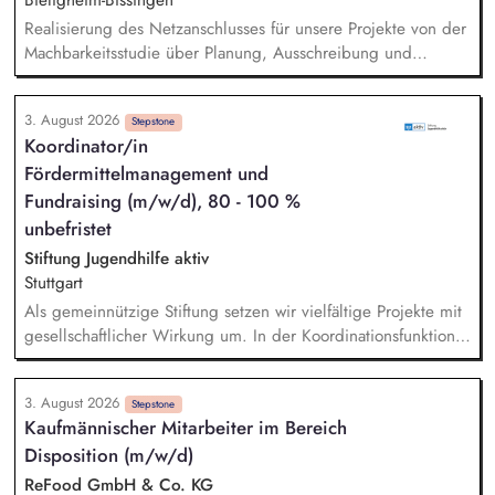
Bietigheim-Bissingen
an den Sustainable Development Goals der Vereinten
Realisierung des Netzanschlusses für unsere Projekte von der
Nationen.
Machbarkeitsstudie über Planung, Ausschreibung und
Vergabe, die Bauleitung und -koordination bis zur Abnahme
der Leistungen und deren Übergabe an den Investor.
3. August 2026
Technische Verhandlungen mit den Netzbetreibern zum
Stepstone
Koordinator/in
Netzanschluss und Sicherstellung der geltenden
Fördermittelmanagement und
Anschlussbedingungen und Vorschriften. Ansprechpartner:in
für alle Fragen rund um die elektrische Infrastruktur
Fundraising (m/w/d), 80 - 100 %
(Umspannwerke, Kabeltrassen, Freileitungen) sowie
unbefristet
Netzanschlüsse. Abstimmung und Koordination mit internen
Stiftung Jugendhilfe aktiv
Fachabteilungen sowie externen Stakeholdern
Stuttgart
Als gemeinnützige Stiftung setzen wir vielfältige Projekte mit
gesellschaftlicher Wirkung um. In der Koordinationsfunktion
stellst du die Beschaffung von Drittmitteln sicher, sorgst für
die zweckgerechte Verwendung und ermöglichst, dass
3. August 2026
Spenden und Fördermittel wirkungsvoll eingesetzt werden. -
Stepstone
Kaufmännischer Mitarbeiter im Bereich
Marktsondierung bestehender und geeigneter neuer
Disposition (m/w/d)
Fördermittel - Begleitung unserer Pädagogik bei
Förderanträgen - Sicherstellen von Mittelbeantragung,
ReFood GmbH & Co. KG