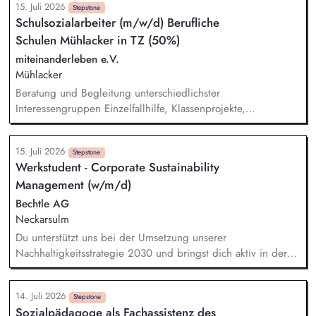
15. Juli 2026
Kommunikationsmaterialien sowie Websitepflege und -
Stepstone
Schulsozialarbeiter (m/w/d) Berufliche
weiterentwicklung. Unterstützung bei der Vorbereitung und
Schulen Mühlacker in TZ (50%)
Durchführung von Workshops und Fachveranstaltungen
(online und in Präsenz). Recherchetätigkeiten und Erstellung
miteinanderleben e.V.
sowie Pflege von thematischen Übersichten und
Mühlacker
Datenbanken.
Beratung und Begleitung unterschiedlichster
Interessengruppen Einzelfallhilfe, Klassenprojekte,
Präventionsarbeit und Sozialtrainings für Gruppen
Vertrauensvolle Zusammenarbeit mit Schulleitung,
15. Juli 2026
Lehrkräften, Eltern und externen Kooperationspartnern
Stepstone
Werkstudent - Corporate Sustainability
Förderung und Vernetzung von Schule und Sozialraum
Management (w/m/d)
Schulsozialarbeit und Öffnung der Schule für das
Gemeinwesen Stärkung der Persönlichkeit der Schüler*innen
Bechtle AG
Orientierungshilfen bei verschiedenen Lebensfragen (z.B.
Neckarsulm
Jugendhilfe, Übergang Schule-Beruf, Wohnen, Familie etc.)
Du unterstützt uns bei der Umsetzung unserer
Förderung der sozialen Kompetenz und Eigenverantwortung
Nachhaltigkeitsstrategie 2030 und bringst dich aktiv in deren
von Schülern und Schülerinnen durch gezielte Projekte und
Weiterentwicklung über alle Handlungsfelder hinweg ein.
Angebote
Dabei arbeitest du an unterschiedlichen Initiativen und
14. Juli 2026
Themen entlang unserer Nachhaltigkeitsdimensionen und
Stepstone
Sozialpädagoge als Fachassistenz des
unterstützt bei der Integration nachhaltiger Ansätze in unsere