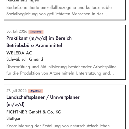
Neckartenzlingen
(Umspannwerke, Kabeltrassen, Freileitungen) sowie
Bedarfsorientierte einzelfallbezogene und kultursensible
Netzanschlüsse. Abstimmung und Koordination mit internen
Sozialbegleitung von geflüchteten Menschen in der
Fachabteilungen sowie externen Stakeholdern
Anschlussunterbringung im GVV Neckartenzlingen (Beratung
bei Fragen rund um die Themen Arbeit, Wohnen,
30. Juli 2026
Gesundheit und Finanzen) Zusammenarbeit mit den
Stepstone
Praktikant (m/w/d) im Bereich
Behörden der Flüchtlingsarbeit (Jobcenter, Kommune etc.)
Betriebsbüro Arzneimittel
Einbindung und Ansprechpartner (m/w/d) für Ehrenamtliche
Erstellung und Auswertung von Integrationsverläufen
WELEDA AG
Netzwerkarbeit im Sozialraum
Schwäbisch Gmünd
Überprüfung und Aktualisierung bestehender Arbeitspläne
für die Produktion von Arzneimitteln Unterstützung und
eigenständige Aufnahme von Prozesszeiten in der Produktion
Arzneimittel Analyse und Dokumentation von
27. Juli 2026
Produktionsabläufen gemäß GMP-Richtlinien Auswertung und
Stepstone
Landschaftsplaner / Umweltplaner
Beurteilung von Prozessdaten zur Identifikation von
(m/w/d)
Verbesserungspotenzialen Unterstützung bei der
Implementierung von Änderungen in den Arbeitsplänen
FICHTNER GmbH & Co. KG
Pflege und Verwaltung der Arbeitsplandokumentation in den
Stuttgart
entsprechenden IT-Systemen
Koordinierung der Erstellung von naturschutzfachlichen