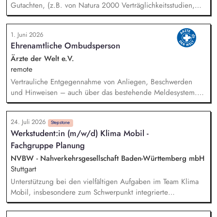
Gutachten, (z.B. von Natura 2000 Verträglichkeitsstudien,
Artenschutzberichten, UVS und LBP) in einem
interdisziplinären Team aus Umweltgutachtern und
1. Juni 2026
technischen Planern Vorbereitung und Durchführung von
Ehrenamtliche Ombudsperson
Abstimmungsterminen mit Naturschutz- und Umweltbehörden
Steuerung von Fachgutachtern und Qualitätssicherung der
Ärzte der Welt e.V.
naturschutzfachlichen Antragsunterlagen Begleitung von
remote
Genehmigungsverfahren in naturschutzfachlichen
Vertrauliche Entgegennahme von Anliegen, Beschwerden
Fragestellungen Auswertung und Koordination der
und Hinweisen – auch über das bestehende Meldesystem.
Beantwortung von naturschutzfachlichen Einwendungen aus
Vermittlung bei Konflikten und Unterstützung bei
dem Genehmigungsverfahren
Klärungsprozessen. Konzeption und Durchführung von
24. Juli 2026
Schulungen und Sensibilisierungsformaten. Mitwirkung an der
Stepstone
Werkstudent:in (m/w/d) Klima Mobil -
Weiterentwicklung von Leitlinien, Verhaltenskodizes und dem
Fachgruppe Planung
Meldesystem. Förderung einer offenen Feedback- und
Beschwerdekultur innerhalb der Organisation.
NVBW - Nahverkehrsgesellschaft Baden-Württemberg mbH
Stuttgart
Unterstützung bei den vielfältigen Aufgaben im Team Klima
Mobil, insbesondere zum Schwerpunkt integrierte
Verkehrsplanung. Eigenständige Koordination und
Durchführung von Teilprojekten. Erstellung von