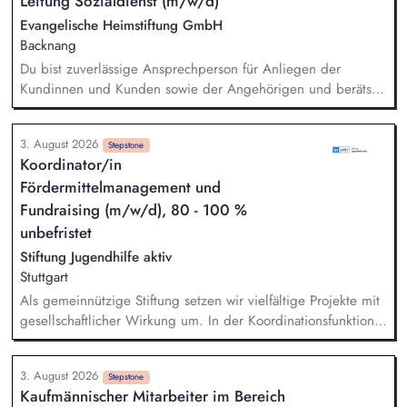
Leitung Sozialdienst (m/w/d)
die Internationalisierungsstrategie der Stiftung weiter. Sie
übersetzen wissenschaftliche Erkenntnisse in
Evangelische Heimstiftung GmbH
alltagsangebundene Handlungsansätze entlang unserer
Backnang
Stiftungsprogrammatik.
Du bist zuverlässige Ansprechperson für Anliegen der
Kundinnen und Kunden sowie der Angehörigen und berätst
zu Angeboten und Unterstützungsmöglichkeiten in
verschiedenen Lebenssituationen. Du hilfst dabei, die
3. August 2026
Belegungsziele zu erreichen und unterstützt neue Kundinnen
Stepstone
Koordinator/in
und Kunden bei der Integration in die Wohngruppe. Du
Fördermittelmanagement und
organisierst wohngruppenübergreifende Angebote und
Veranstaltungen, die die Lebensqualität und Teilhabe fördern.
Fundraising (m/w/d), 80 - 100 %
Du arbeitest mit Dienstleistern und Partnern im Quartier
unbefristet
zusammen, um bei Bedarf Dienstleistungen zu organisieren
Stiftung Jugendhilfe aktiv
(Case Management) und die Vernetzung mit dem
Stuttgart
Gemeinwesen zu fördern.
Als gemeinnützige Stiftung setzen wir vielfältige Projekte mit
gesellschaftlicher Wirkung um. In der Koordinationsfunktion
stellst du die Beschaffung von Drittmitteln sicher, sorgst für
die zweckgerechte Verwendung und ermöglichst, dass
3. August 2026
Spenden und Fördermittel wirkungsvoll eingesetzt werden. -
Stepstone
Kaufmännischer Mitarbeiter im Bereich
Marktsondierung bestehender und geeigneter neuer