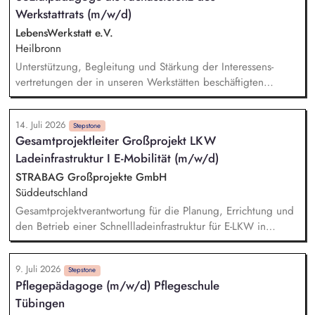
Werkstattrats (m/w/d)
Unternehmensprozesse. Ein weiterer Schwerpunkt deiner
Tätigkeit liegt in der Unterstützung bei der Umsetzung und
LebensWerkstatt e.V.
Weiterentwicklung regulatorischer Anforderungen im Bereich
Heilbronn
Nachhaltigkeit, beispielsweise im Kontext von CSRD/ESRS
Unterstützung, Begleitung und Stärkung der Interessens­
oder der EU-Taxonomie.
vertretungen der in unseren Werks­tätten beschäftigten
Mitarbeiter*innen mit einer geistigen Behinderung bei der
Wahrnehmung ihrer gesetzlichen Beteiligungs­rechte und der
14. Juli 2026
damit verbundenen Willens­bildung. Unterstützung und
Stepstone
Gesamtprojektleiter Großprojekt LKW
Begleitung der Werkstatt­räte bei Besprechungen mit
Ladeinfrastruktur I E-Mobilität (m/w/d)
Werkstatt­leitung, Vorstand, Gremien, Abteilungen, Arbeits­
gruppen und einzelnen Stellen wie z. B.
STRABAG Großprojekte GmbH
Angehörigenvertretung, Kommunikations­abteilung, Teilhabe­
Süddeutschland
management. Planung, Durchführung und Begleitung von
Gesamtprojektverantwortung für die Planung, Errichtung und
Schulungen der Werkstatträte.
den Betrieb einer Schnellladeinfrastruktur für E-LKW in
Südwestdeutschland. Zentraler Ansprechpartner für den
Auftraggeber, Behörden, Netzbetreiber und weitere externe
9. Juli 2026
Stakeholder. Führung und Koordination des interdisziplinären
Stepstone
Pflegepädagoge (m/w/d) Pflegeschule
Projektteams. Aufbau und Umsetzung einer effizienten
Tübingen
Projektorganisation sowie Einhaltung von Terminen, Kosten,