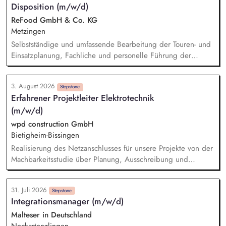
Disposition (m/w/d)
Fördermittel - Begleitung unserer Pädagogik bei
Förderanträgen - Sicherstellen von Mittelbeantragung,
ReFood GmbH & Co. KG
Mittelabruf und -verwendung inkl. Dokumentation -
Metzingen
Koordination, Verwaltung, zweckgerechte Zuordnung sowie
Selbstständige und umfassende Bearbeitung der Touren- und
Nachweisführung von Spendengeldern - Buchhalterische
Einsatzplanung, Fachliche und personelle Führung der
Unterstützung u.a. bei Führung und Kontrolle von
eingesetzten Fahrer, Sicherstellung der Betriebsbereitschaft
Gruppengeldkonten
der technischen Ausrüstung sowie unserer Fahrzeuge,
3. August 2026
Erstellung und Pflege von Arbeitsanweisungen,
Stepstone
Erfahrener Projektleiter Elektrotechnik
Arbeitsrichtlinien und Ablaufplänen, Laufende Überprüfung
(m/w/d)
und Optimierung der Logistikprozesse, Ansprechpartner im
Tagesgeschäft für unsere Kunden, Bearbeitung aller
wpd construction GmbH
kaufmännischen/administrativen Themen im Tagesgeschäft
Bietigheim-Bissingen
Realisierung des Netzanschlusses für unsere Projekte von der
Machbarkeitsstudie über Planung, Ausschreibung und
Vergabe, die Bauleitung und -koordination bis zur Abnahme
der Leistungen und deren Übergabe an den Investor.
31. Juli 2026
Technische Verhandlungen mit den Netzbetreibern zum
Stepstone
Integrationsmanager (m/w/d)
Netzanschluss und Sicherstellung der geltenden
Anschlussbedingungen und Vorschriften. Ansprechpartner:in
Malteser in Deutschland
für alle Fragen rund um die elektrische Infrastruktur