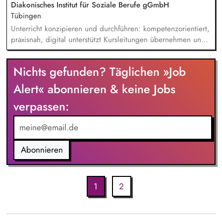
Qualität und Leistungsumfang. Verantwortung für die
Diakonisches Institut für Soziale Berufe gGmbH
Umsetzung des wirtschaftlichen, sicheren und nachhaltigen
Tübingen
Betriebs der Ladeinfrastruktur sowie Transfer des Projekts in
Unterricht konzipieren und durchführen: kompetenzorientiert,
den Regelbetrieb.
praxisnah, digital unterstützt Kursleitungen übernehmen und
Lernprozesse individuell begleiten Prüfungen und Curricula
weiterentwickeln; Qualität im Blick behalten Mit
Nichts gefunden? Täglichen »Job
Praxiseinrichtungen partnerschaftlich zusammenarbeiten
Lehr-/Lernformate gestalten (Skills-Lab, Simulation, LMS)
Alert« abonnieren & keine Jobs
verpassen:
Abonnieren
1
2