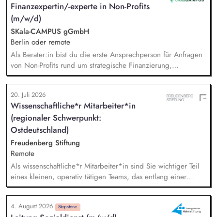
Finanzexpertin/-experte in Non-Profits
Sichtbarkeit des BUND, Konzeptionelle Begleitung des
(m/w/d)
BUND-Auftritts bei Veranstaltungen, Aktionen u.ä.
SKala-CAMPUS gGmbH
Berlin oder remote
Als Berater:in bist du die erste Ansprechperson für Anfragen
von Non-Profits rund um strategische Finanzierung,
Finanzmanagement und Fundraising. Dabei entwickelst du
den gesamten Prozess von der Anfrage über
20. Juli 2026
Angebotserstellung bis zur eigenverantwortlichen Umsetzung.
Wissenschaftliche*r Mitarbeiter*in
Auf Basis der jeweiligen Herausforderungen entwickelst du
(regionaler Schwerpunkt:
passgenaue Beratungsprozesse und berätst Organisationen zu
zentralen Fragen ihrer finanziellen Steuerung und
Ostdeutschland)
strategischen Weiterentwicklung.
Freudenberg Stiftung
Remote
Als wissenschaftliche*r Mitarbeiter*in sind Sie wichtiger Teil
eines kleinen, operativ tätigen Teams, das entlang einer
klaren Programmatik langfristig soziale Innovation
implementiert. Sie unterstützen die Geschäftsführung bei der
4. August 2026
Umsetzung der Stiftungsprogrammatik und entwickeln dabei
Stepstone