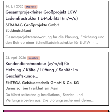
Durchführung und Bewertung sicherheitsrelevanter Prüfungen
14. Juli 2026
an Ladeeinrichtungen gemäß IEC 61851. Planung und
Stepstone
Gesamtprojektleiter Großprojekt LKW
Umsetzung von Konformitätsbewertungsverfahren.
Ladeinfrastruktur I E-Mobilität (m/w/d)
Durchführung und Auswertung von Kommunikationsprüfungen
zwischen Ladeinfrastruktur und Fahrzeugen (z.B. ISO 15118).
STRABAG Großprojekte GmbH
Durchführung von Kundenworkshops zur Wissensvermittlung
Süddeutschland
im Bereich E-Mobility.
Gesamtprojektverantwortung für die Planung, Errichtung und
den Betrieb einer Schnellladeinfrastruktur für E-LKW in
Südwestdeutschland. Zentraler Ansprechpartner für den
Auftraggeber, Behörden, Netzbetreiber und weitere externe
23. April 2026
Stakeholder. Führung und Koordination des interdisziplinären
Stepstone
Kundendienstmonteur (w/m/d) für
Projektteams. Aufbau und Umsetzung einer effizienten
Heizung / Kälte / Lüftung / Sanitär im
Projektorganisation sowie Einhaltung von Terminen, Kosten,
Qualität und Leistungsumfang. Verantwortung für die
Geschäftskunde...
Umsetzung des wirtschaftlichen, sicheren und nachhaltigen
ENTEGA Gebäudetechnik GmbH & Co. KG
Betriebs der Ladeinfrastruktur sowie Transfer des Projekts in
Darmstadt bei Frankfurt am Main
den Regelbetrieb.
Du führst selbständig Installations-, Service- und
Wartungsarbeiten aus. Die Störungssuche und deren
Beseitigung führst du selbstständig durch. Du berätst und
betreust unsere Kunden hinsichtlich optimaler Einstellungen