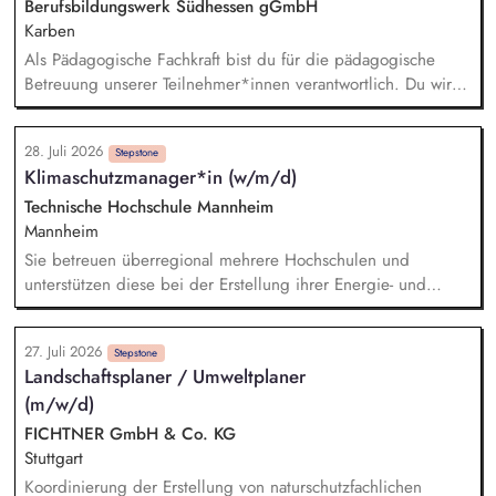
Berufsbildungswerk Südhessen gGmbH
übernimmst die Steuerung der Ausschreibungen sowie die
Karben
Verhandlungen der Netzanbindungen.
Als Pädagogische Fachkraft bist du für die pädagogische
Betreuung unserer Teilnehmer*innen verantwortlich. Du wirkst
mit an einer individuellen Förderplanung in Kooperation mit
Ausbilder*innen, Sozialpädagog*innen, Psycholog*innen,
28. Juli 2026
Lehrer*innen sowie den Teilnehmer*innen. Auch die
Stepstone
Klimaschutzmanager*in (w/m/d)
Durchführung individueller Fördermaßnahmen im
lebenspraktischen Bereich und der allgemeinen
Technische Hochschule Mannheim
Persönlichkeitsentwicklung gehört zu deinen Aufgaben.
Mannheim
Darüber hinaus berätst und unterstützt du die
Sie betreuen überregional mehrere Hochschulen und
Teilnehmer*innen in Krisensituationen. Du führst neben
unterstützen diese bei der Erstellung ihrer Energie- und
Gruppenaktivitäten auch Freizeitangebote durch.
Klimaschutzkonzepte. Sie wirken in den Energiezirkeln der zu
betreuenden Hochschulen mit und unterstützen konzeptionell
27. Juli 2026
sowie fachlich. Sie stellen insbesondere für
Stepstone
Landschaftsplaner / Umweltplaner
baulich/technische Maßnahmen an Gebäuden die
(m/w/d)
Schnittstelle zum Gebäudeeigentümer dar und erarbeiten im
Team einen standortbezogenen Maßnahmenkatalog. Sie
FICHTNER GmbH & Co. KG
unterstützen die zu betreuenden Hochschulen bei der
Stuttgart
Bearbeitung von Projekten zum Klimaschutz. Sie sind Teil
Koordinierung der Erstellung von naturschutzfachlichen