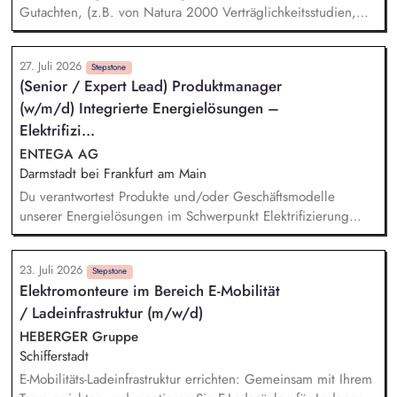
eines landesweiten Netzwerks und entwickeln gemeinsam
Gutachten, (z.B. von Natura 2000 Verträglichkeitsstudien,
Konzepte für den Klimaschutz an Hochschulen, initiieren die
Artenschutzberichten, UVS und LBP) in einem
Umsetzungsprozesse mit anderen Landeseinrichtungen und
interdisziplinären Team aus Umweltgutachtern und
etablieren ein Fortschritts-Monitoring.
27. Juli 2026
technischen Planern Vorbereitung und Durchführung von
Stepstone
(Senior / Expert Lead) Produktmanager
Abstimmungsterminen mit Naturschutz- und Umweltbehörden
(w/m/d) Integrierte Energielösungen –
Steuerung von Fachgutachtern und Qualitätssicherung der
naturschutzfachlichen Antragsunterlagen Begleitung von
Elektrifizi...
Genehmigungsverfahren in naturschutzfachlichen
ENTEGA AG
Fragestellungen Auswertung und Koordination der
Darmstadt bei Frankfurt am Main
Beantwortung von naturschutzfachlichen Einwendungen aus
Du verantwortest Produkte und/oder Geschäftsmodelle
dem Genehmigungsverfahren
unserer Energielösungen im Schwerpunkt Elektrifizierung
oder Wärmetransformation und entwickelst sie von der
Marktanforderung bis zur Einführung und Skalierung weiter.
23. Juli 2026
Du steuerst den wirtschaftlichen und marktseitigen Erfolg
Stepstone
Elektromonteure im Bereich E-Mobilität
deiner Produkte anhand relevanter Kennzahlen wie Umsatz,
/ Ladeinfrastruktur (m/w/d)
Ergebnisbeitrag und Kundenakzeptanz und leitest daraus
Maßnahmen ab. Du analysierst Kundenbedürfnisse,
HEBERGER Gruppe
Marktpotenziale, Wettbewerbsstrategien sowie technische und
Schifferstadt
energiewirtschaftliche Entwicklungen und übersetzt sie in
E-Mobilitäts-Ladeinfrastruktur errichten: Gemeinsam mit Ihrem
Produktstrategien, Business Cases und Roadmaps.