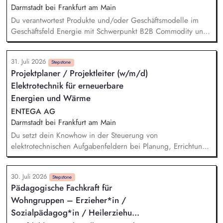
Netzanschlüsse. Abstimmung und Koordination mit internen
Darmstadt bei Frankfurt am Main
Fachabteilungen sowie externen Stakeholdern
Du verantwortest Produkte und/oder Geschäftsmodelle im
Geschäftsfeld Energie mit Schwerpunkt B2B Commodity und
neue Marktmodelle und entwickelst sie von der
Marktanforderung bis zur Einführung und Skalierung weiter.
31. Juli 2026
Du steuerst den wirtschaftlichen und marktseitigen Erfolg
Stepstone
Projektplaner / Projektleiter (w/m/d)
deiner Strom- und Erdgasprodukte anhand relevanter
Elektrotechnik für erneuerbare
Kennzahlen wie Umsatz, Ergebnisbeitrag und
Kundenakzeptanz und leitest daraus Maßnahmen ab. Du
Energien und Wärme
analysierst Markt-, Kunden- und Technologietrends –
ENTEGA AG
beispielsweise rund um Energy Sharing, PPAs, Flexibilitäten
Darmstadt bei Frankfurt am Main
oder neue Vermarktungsmodelle - sowie regulatorische und
Du setzt dein Knowhow in der Steuerung von
energiewirtschaftliche Entwicklungen und übersetzt sie in
elektrotechnischen Aufgabenfeldern bei Planung, Errichtung
Produktstrategien, Business Cases und Roadmaps.
und Betrieb (Wind und PEE-Wärme) sowie der elektrischen
Anbindung ein. Bei der wirtschaftlichen Bewertung von
30. Juli 2026
Projekten im Rahmen der Projektentwicklung setzen wir auf
Stepstone
Pädagogische Fachkraft für
deine Unterstützung. Die Beurteilung der von den
Wohngruppen – Erzieher*in /
Anlagenlieferanten angebotenen elektrischen
Anlagenkonstellationen und Entwicklungen der Konzeption
Sozialpädagog*in / Heilerziehu...
zur elektrischen Netzanbindung wird von dir begleitet. Du