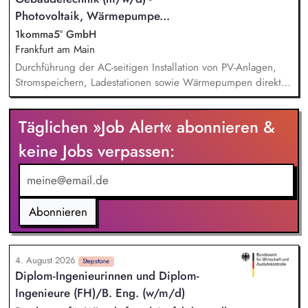
rechtliche und vertragliche Risiken und entwickelst
Photovoltaik, Wärmepumpe...
praxisorientierte Lösungsansätze Du arbeitest beim
1komma5° GmbH
Wissensmanagement und der Erschließung neuer
Frankfurt am Main
Rechtsgebiete in den Bereichen Elektromobilität und
Durchführung der AC-seitigen Installation von PV-Anlagen,
Ladeinfrastruktur mit
Stromspeichern, Ladestationen sowie Wärmepumpen direkt
beim Kunden vor Ort. Sicherstellung der fachgerechten
Inbetriebnahme der Anlagen und aller dazugehörigen
Täglichen »Job Alert« abonnieren &
Komponenten. Verantwortung für das Ausfüllen und
Einreichen relevanter Messprotokolle sowie
keine Jobs verpassen:
Abnahmedokumente in Abstimmung mit dem Kunden.
Fehlerbehebung, Wartung und Instandsetzung bereits
installierter Systeme, um einen reibungslosen Betrieb
sicherzustellen.
Abonnieren
4. August 2026
Stepstone
Diplom-Ingenieurinnen und Diplom-
Ingenieure (FH)/​B. Eng. (w/m/d)