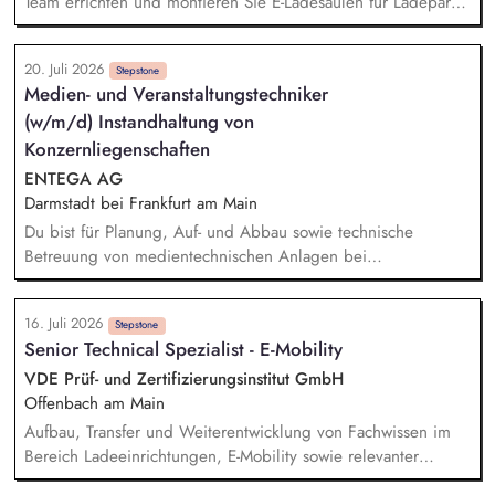
Team errichten und montieren Sie E-Ladesäulen für Ladeparks
- vom Verlegen der Kabel, Anschließen der Ladesäulen bis
zur Inbetriebnahme. Qualität und Arbeitssicherheit: Dabei
20. Juli 2026
achten Sie auf die Einhaltung und Dokumentation von
Stepstone
Medien- und Veranstaltungstechniker
Sicherheits- und Qualitätsstandards.
(w/m/d) Instandhaltung von
Konzernliegenschaften
ENTEGA AG
Darmstadt bei Frankfurt am Main
Du bist für Planung, Auf- und Abbau sowie technische
Betreuung von medientechnischen Anlagen bei
Veranstaltungen verantwortlich. Die Annahme von
haustechnischen Störungen via Telefon, E-Mail und MS-Teams
16. Juli 2026
im Konzern zählt zu deinen Aufgaben. Bei der Pflege der
Stepstone
Senior Technical Spezialist - E-Mobility
technischen Daten ins CAFM-System verlassen wir uns auf
dich. Auch bei der Installation, Reparatur und Wartung an
VDE Prüf- und Zertifizierungsinstitut GmbH
elektro- und haustechnischen Anlagen in den
Offenbach am Main
Konzernliegenschaften kannst du das Team unterstützen. Die
Aufbau, Transfer und Weiterentwicklung von Fachwissen im
Übernahme der Rufbereitschaft für Konzernliegenschaften
Bereich Ladeeinrichtungen, E-Mobility sowie relevanter
rundet dein Aufgabengebiet ab.
regulatorischer Vorgaben, Normen und Technologien.