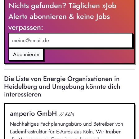
Nichts gefunden? Täglichen »Job
der zugeteilten Kundenanlagen. Das Erstellen von
qualifizierten Service- und Wartungsberichten wird ebenfalls
Alert« abonnieren & keine Jobs
Teil deiner Aufgabe werden. Du nimmst an der
verpassen:
turnusmäßigen Rufbereitschaft teil.
Abonnieren
Die Liste von Energie Organisationen in
Heidelberg und Umgebung könnte dich
interessieren
amperio GmbH
// Köln
Nachhaltiges Fachplanungsbüro und Betreiber von
Ladeinfrastruktur für E-Autos aus Köln. Wir treiben