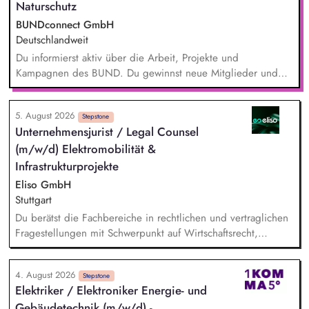
Naturschutz
BUNDconnect GmbH
Deutschlandweit
Du informierst aktiv über die Arbeit, Projekte und
Kampagnen des BUND. Du gewinnst neue Mitglieder und
stärkst damit langfristig den Umwelt- und Naturschutz. Du
beantwortest Fragen zu Umwelt-, Arten- und Klimaschutz nach
5. August 2026
bestem Wissen und Gewissen. Du unterstützt Kampagnen
Stepstone
Unternehmensjurist / Legal Counsel
und Aktionen, beispielsweise durch das Sammeln von
(m/w/d) Elektromobilität &
Unterschriften für Petitionen.
Infrastrukturprojekte
Eliso GmbH
Stuttgart
Du berätst die Fachbereiche in rechtlichen und vertraglichen
Fragestellungen mit Schwerpunkt auf Wirtschaftsrecht,
Zivilrecht, Handelsrecht, Gesellschaftsrecht und Energierecht
Du begleitest rechtlich Infrastruktur- und
4. August 2026
Ladeinfrastrukturprojekte über den gesamten
Stepstone
Elektriker / Elektroniker Energie- und
Projektlebenszyklus, insbesondere das bundesweite „Lkw-
Gebäudetechnik (m/w/d) -
Schnellladenetz" Du identifizierst, bewertest und steuerst