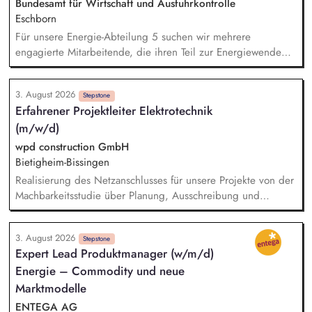
Bundesamt für Wirtschaft und Ausfuhrkontrolle
Eschborn
Für unsere Energie-Abteilung 5 suchen wir mehrere
engagierte Mitarbeitende, die ihren Teil zur Energiewende
beitragen möchten und Spaß an den Themen Wärmenetze
und Energieberatung sowie den damit einhergehenden
3. August 2026
Technologien mitbringen. Ihre Tätigkeit umfasst vor allem die
Stepstone
Erfahrener Projektleiter Elektrotechnik
technische Sachbearbeitung entweder in der
(m/w/d)
Bundesförderung für Effiziente Wärmenetze oder einen
Einsatz im Bereich Energieberatung Wohngebäude und
wpd construction GmbH
Nichtwohngebäude. Sie werden in Ihren Teams technische
Bietigheim-Bissingen
und verwaltungsrechtliche Fragestellungen lösen, komplexe
Realisierung des Netzanschlusses für unsere Projekte von der
technische Sachverhalte mit Fachleuten und Laien
Machbarkeitsstudie über Planung, Ausschreibung und
besprechen, die Korrespondenz mit Antragstellern und
Vergabe, die Bauleitung und -koordination bis zur Abnahme
Energieberatern übernehmen und den Ausbau von
der Leistungen und deren Übergabe an den Investor.
Wärmenetzen in Deutschland voranbringen.
3. August 2026
Technische Verhandlungen mit den Netzbetreibern zum
Stepstone
Expert Lead Produktmanager (w/m/d)
Netzanschluss und Sicherstellung der geltenden
Energie – Commodity und neue
Anschlussbedingungen und Vorschriften. Ansprechpartner:in
für alle Fragen rund um die elektrische Infrastruktur
Marktmodelle
(Umspannwerke, Kabeltrassen, Freileitungen) sowie
ENTEGA AG