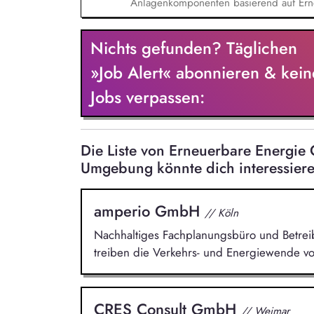
Anlagenkomponenten basierend auf Erne
Solarstromspeicher, Wärmepumpenanlage
Blockheizkraftwerke). Überprüfung der
Nichts gefunden? Täglichen
Fehlerbehebung und Reparatur. Wartung
gemeinsam mit dem Kunden durch.
»Job Alert« abonnieren & kein
Jobs verpassen:
Die Liste von Erneuerbare Energie
Umgebung könnte dich interessier
amperio GmbH
// Köln
Nachhaltiges Fachplanungsbüro und Betreibe
treiben die Verkehrs- und Energiewende vo
CRES Consult GmbH
// Weimar