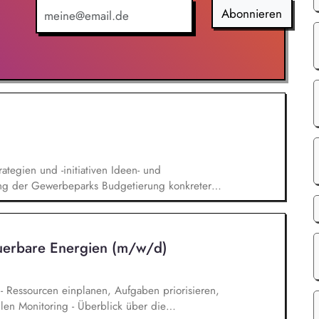
twork: you find the right faces, brief them, control
Abonnieren
ot just transactions. You manage the associated
tegien und -initiativen Ideen- und
ng der Gewerbeparks Budgetierung konkreter
ng des CRREM-Pfades Machbarkeitsstudien und
d Heizungsprojekte Unterstützung bei der
chhaltigkeitsstandards Erstellung von Reports
euerbare Energien (m/w/d)
rne Stakeholder
 - Ressourcen einplanen, Aufgaben priorisieren,
len Monitoring - Überblick über die