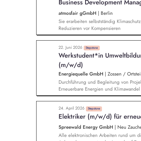
Business Development Manag
finden und den Abschluss zu sichern.
atmosfair gGmbH
|
Berlin
Sie erarbeiten selbstständig Klimaschut
Reduzieren vor Kompensieren
22. Juni 2026
Stepstone
Werkstudent*in Umweltbildu
(m/w/d)
Energiequelle GmbH
|
Zossen / Ortstei
Durchführung und Begleitung von Projek
Erneuerbare Energien und Klimawandel V
spielerische Übungen und einfache Ex
Durchführung von Führungen in Windene
24. April 2026
reibungslosen Ablaufs inkl. Vor- und N
Stepstone
Elektriker (m/w/d) für erne
eines positiven und nachhaltigen Lerne
Erstellung von Content für Social Media
Spreewald Energy GmbH
|
Neu Zauch
Bildungsarbeit
Alle elektronischen Arbeiten rund um d