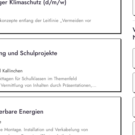
er Klimaschutz (d/m/w)
zkonzepte entlang der Leitlinie „Vermeiden vor
ng und Schulprojekte
l Kallinchen
ttagen für Schulklassen im Themenfeld
ermittlung von Inhalten durch Präsentationen,
perimente Betreuung von Besuchergruppen sowie
rgieanlagen (ohne Aufstieg) Sicherstellung eines
achbereitung der Programminhalte Mitgestaltung
uerbare Energien
rlebnisses gemeinsam mit dem Team vor Ort
 zur Begleitung der Projekte und Einblicke in die
e
ie Montage. Installation und Verkabelung von