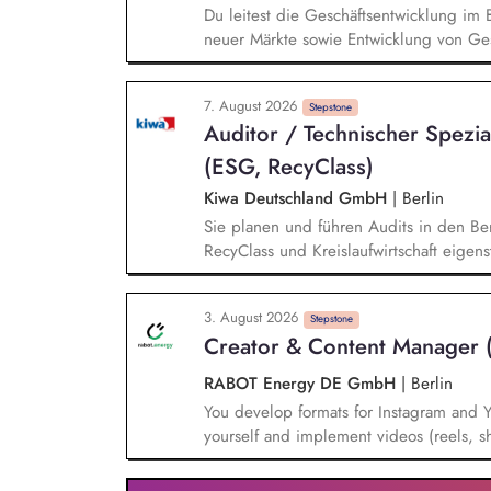
Du leitest die Geschäftsentwicklung im 
neuer Märkte sowie Entwicklung von Ges
einem bestehenden Team zusammen und 
Projektleiter*innen weiter. Zu Deinen A
7. August 2026
Entwurf und Umsetzung von Wachstumsst
Stepstone
Auditor / Technischer Spezia
Frühzeitige Identifikation von Branchen
Aufbau von strategischen Partnerschaft
(ESG, RecyClass)
Aufträgen, Neukunden und Projekten.
Kiwa Deutschland GmbH
|
Berlin
Sie planen und führen Audits in den Ber
RecyClass und Kreislaufwirtschaft eige
Unternehmen hinsichtlich gesetzlicher, 
und Compliance-Anforderungen und erste
3. August 2026
Audit- und Bewertungsergebnisse, bewe
Stepstone
Creator & Content Manager 
Einhaltung relevanter Standards und Zer
RABOT Energy DE GmbH
|
Berlin
You develop formats for Instagram and Y
yourself and implement videos (reels, sh
the shoot to the editing. You define our
voice into a visual language that sticks 