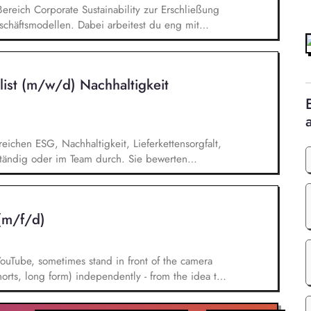
Bereich Corporate Sustainability zur Erschließung
chäftsmodellen. Dabei arbeitest du eng mit
entwickelst dieses gemeinsam mit erfahrenen
ufgaben gehören vor allem: Strategieentwicklung:
rategie und Geschäftsmodellen, Trendanalysen:
list (m/w/d) Nachhaltigkeit
- und Regulatoriktrends, Partnermanagement:
en, Kooperationen und Netzwerken, Akquisition von
eichen ESG, Nachhaltigkeit, Lieferkettensorgfalt,
nständig oder im Team durch. Sie bewerten
normativer und kundenspezifischer Nachhaltigkeits-
llen aussagekräftige Auditberichte. Sie prüfen
rten Korrekturmaßnahmen und stellen die
(m/f/d)
tifizierungsanforderungen sicher.
ouTube, sometimes stand in front of the camera
orts, long form) independently - from the idea to
 content pillars and translate the new brand tone of
– instead of just planning posts. Your second