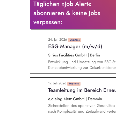
Täglichen »Job Alert«
mainstay is the creator and influencer ne
quality and build real relationships – n
abonnieren & keine Jobs
budget on your own responsibility.
verpassen:
24. Juli 2026
Stepstone
ESG Manager (m/w/d)
Sirius Facilities GmbH
|
Berlin
Entwicklung und Umsetzung von ESG-Stra
Konzeptentwicklung zur Dekarbonisieru
Nachhaltigkeitsmaßnahmen und Bewertu
technische Vorprüfung für PV-, LED- un
17. Juli 2026
Gebäudezertifizierung nach gängigen Na
Stepstone
Teamleitung im Bereich Ern
und Präsentationen für interne und exte
e.dialog Netz GmbH
|
Demmin
Sicherstellen des operativen Geschäftes
nach Komplexität und Zeitaufwand vertei