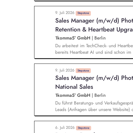
Arbeitsbestände, Kennzahlen analysie
Aufkommen Prozessoptimierung - Impuls
9. Juli 2026
Schwerpunkten setzen, Probleme identi
Stepstone
Sales Manager (m/w/d) Pho
Teamentwicklung - Zusammenarbeit förde
Kommunikation / Informationsweitergabe
Retention & Heartbeat Upgr
1komma5° GmbH
|
Berlin
Du arbeitest im TechCheck- und Heartb
bereits Heartbeat AI und sind schon im
kompatible Hardware, zum Beispiel Spe
kommst du ins Spiel. Deine Aufgabe ist 
9. Juli 2026
erklären, Vertrauen schaffen, Angebot p
Stepstone
Sales Manager (m/w/d) Pho
Impact im Bestandsmarkt: Du hilfst Haus
Wärmepumpen- oder Wallbox-Systeme fit
National Sales
Keine Kaltakquise: Du sprichst mit war
1komma5° GmbH
|
Berlin
Interessent:innen, die bereits Kontakt
Du führst Beratungs- und Verkaufsgesprä
wollen.
Leads (Anfragen über unsere Website) od
Kontakt zu uns hatten (Reaktivierung). 
über die Erstellung passgenauer Angebote
6. Juli 2026
Du Deine Kunden. Dein Ziel ist es, für 
Stepstone