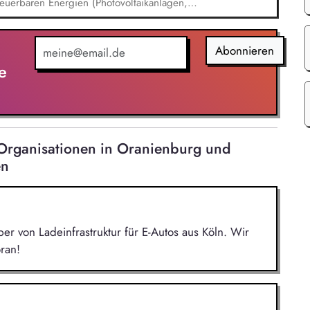
uerbaren Energien (Photovoltaikanlagen,
n, Ladestationen für E-Autos,
 elektrischen Anlagen und Komponenten.
 und Instandhaltung. Sie führen die Abnahme
Abonnieren
e
 Organisationen in Oranienburg und
en
r von Ladeinfrastruktur für E-Autos aus Köln. Wir
ran!