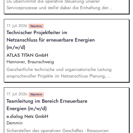
Du übernimmst die operative Steuerung unserer
Serviceprozesse und stellst dabei die Einhaltung der
definierten Servicelevels sicher. Die Planung und Pflege von
Kapazitäts- und Einsatzplänen auf Basis operativer Forecasts
17. Juli 2026
liegt in deiner Verantwortung. Du verantwortest die
Stepstone
Technischer Projektleiter im
Headcount- und Ressourcenplanung, sodass jederzeit die
Netzanschluss für erneuerbare Energien
notwendigen Kapazitäten sichergestellt sind. Du steuerst
eingehende Kontakte sowie Ressourcen im Rahmen des
(m/w/d)
Workforce Managements und Routings. Die Überwachung
ATLAS TITAN GmbH
operativer KPIs gehört zu deinem Alltag, dabei erkennst du
Hannover, Braunschweig
frühzeitig Abweichungen oder Risiken für Ziel- und
Ganzheitliche technische und organisatorische Leitung
Budgeterreichung.
anspruchsvoller Projekte im Netzanschluss Planung,
Strukturierung und Überwachung der Projektabläufe
einschließlich Kosten, Termine, Qualität, Risiken und
17. Juli 2026
Ressourcen Steuerung der Entwurfs-, Genehmigungs- und
Stepstone
Teamleitung im Bereich Erneuerbare
Ausführungsplanung einschließlich der Prüfung und
Energien (m/w/d)
Qualitätssicherung technischer Planungsunterlagen
Entwicklung, Bewertung und Abstimmung technischer
e.dialog Netz GmbH
Anlagen- und Netzanschlusskonzepte Koordination der
Demmin
beteiligten Fachdisziplinen und Sicherstellung klar definierter
Sicherstellen des operativen Geschäftes - Ressourcen