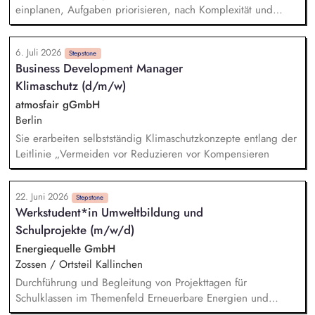
Aufgaben, Verantwortlichkeiten und Schnittstellen
einplanen, Aufgaben priorisieren, nach Komplexität und
Zeitaufwand verteilen Monitoring - Überblick über die
Arbeitsbestände, Kennzahlen analysieren, Begründung und
6. Juli 2026
Maßnahmen bei erhöhtem Aufkommen Prozessoptimierung -
Stepstone
Business Development Manager
Impulse für Verbesserungen, Anleiten von Kollegen,
Klimaschutz (d/m/w)
Schwerpunkten setzen, Probleme identifizieren, Maßnahmen
ableiten und nachhalten Teamentwicklung - Zusammenarbeit
atmosfair gGmbH
fördern, Rollen im Team entwickeln, Feedbackkultur,
Berlin
Kommunikation / Informationsweitergabe, Vermittler
Sie erarbeiten selbstständig Klimaschutzkonzepte entlang der
Leitlinie „Vermeiden vor Reduzieren vor Kompensieren
22. Juni 2026
Stepstone
Werkstudent*in Umweltbildung und
Schulprojekte (m/w/d)
Energiequelle GmbH
Zossen / Ortsteil Kallinchen
Durchführung und Begleitung von Projekttagen für
Schulklassen im Themenfeld Erneuerbare Energien und
Klimawandel Vermittlung von Inhalten durch Präsentationen,