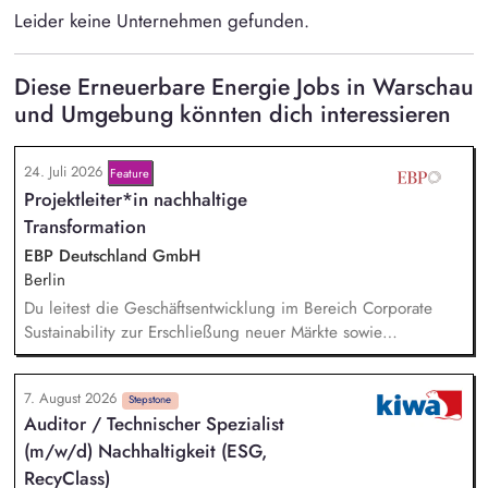
Leider keine Unternehmen gefunden.
Diese Erneuerbare Energie Jobs in Warschau
und Umgebung könnten dich interessieren
24. Juli 2026
Feature
Projektleiter*in nachhaltige
Transformation
EBP Deutschland GmbH
Berlin
Du leitest die Geschäftsentwicklung im Bereich Corporate
Sustainability zur Erschließung neuer Märkte sowie
Entwicklung von Geschäftsmodellen. Dabei arbeitest du eng
mit einem bestehenden Team zusammen und entwickelst
7. August 2026
dieses gemeinsam mit erfahrenen Projektleiter*innen weiter.
Stepstone
Auditor / Technischer Spezialist
Zu Deinen Aufgaben gehören vor allem:
(m/w/d) Nachhaltigkeit (ESG,
Strategieentwicklung: Entwurf und Umsetzung von
Wachstumsstrategie und Geschäftsmodellen, Trendanalysen:
RecyClass)