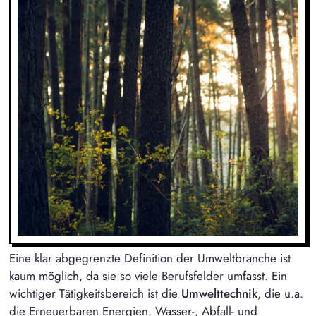
Eine klar abgegrenzte Definition der Umweltbranche ist
kaum möglich, da sie so viele Berufsfelder umfasst. Ein
wichtiger Tätigkeitsbereich ist die
Umwelttechnik
, die u.a.
die
Erneuerbaren Energien
, Wasser-, Abfall- und