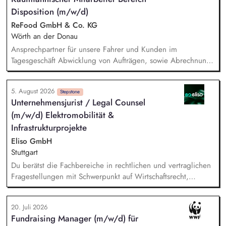
Arbeitszeiterfassungen und Tarifverträgen. Durchführung von
Disposition (m/w/d)
Qualitätssicherungsbesuchen in Spanien und weltweit.
Weiterentwicklung der Naturland Richtlinien Soziale
ReFood GmbH & Co. KG
Verantwortung sowie des Kontroll- und Zertifizierungssystems.
Wörth an der Donau
Durchführung regionalspezifischer Schulungen für externe
Ansprechpartner für unsere Fahrer und Kunden im
Kontrollstellen sowie Webinaren und Workshops zu
Tagesgeschäft Abwicklung von Aufträgen, sowie Abrechnung
Sozialstandards, Menschen- und Arbeitsrechten.
von erbrachten Leistungen Bearbeitung der eingehenden
Anfragen und Aufträge sowie von
5. August 2026
kaufmännischen/administrativen Themen Sicherstellung der
Stepstone
Unternehmensjurist / Legal Counsel
Betriebsbereitschaft unseres Fuhrparks Laufende Überprüfung
(m/w/d) Elektromobilität &
und Optimierung der Logistikprozesse Pflege der
Arbeitsnachweise der gewerblichen Mitarbeiter und Kontrolle
Infrastrukturprojekte
der Einhaltung der gesetzlichen Vorgaben
Eliso GmbH
Stuttgart
Du berätst die Fachbereiche in rechtlichen und vertraglichen
Fragestellungen mit Schwerpunkt auf Wirtschaftsrecht,
Zivilrecht, Handelsrecht, Gesellschaftsrecht und Energierecht
Du begleitest rechtlich Infrastruktur- und
20. Juli 2026
Ladeinfrastrukturprojekte über den gesamten
Fundraising Manager (m/w/d) für
Projektlebenszyklus, insbesondere das bundesweite „Lkw-