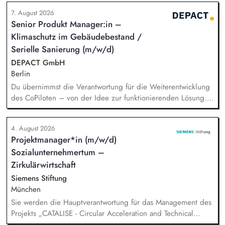
beantwortest Fragen zu Umwelt-, Arten- und Klimaschutz nach
7. August 2026
bestem Wissen und Gewissen. Du unterstützt Kampagnen
Senior Produkt Manager:in –
und Aktionen, beispielsweise durch das Sammeln von
Klimaschutz im Gebäudebestand /
Unterschriften für Petitionen.
Serielle Sanierung (m/w/d)
DEPACT GmbH
Berlin
Du übernimmst die Verantwortung für die Weiterentwicklung
des CoPiloten – von der Idee zur funktionierenden Lösung.
Im Zentrum stehen die Umsetzung und Implementierung: Du
verstehst die zugrunde liegenden Prozesse, optimierst sie,
4. August 2026
und entwickelst daraus unser Produkt weiter, zusammen mit
Projektmanager*in (m/w/d)
unseren Partnern der Branche.
Sozialunternehmertum –
Zirkulärwirtschaft
Siemens Stiftung
München
Sie werden die Hauptverantwortung für das Management des
Projekts „CATALISE - Circular Acceleration and Technical
Assistance for Local Innovation and Sustainable Enterprises