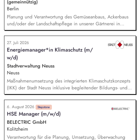
(gemeinnützig)
Berlin
Planung und Verantwortung des Gemüseanbaus, Ackerbaus
und/oder der Landschaftspflege in unserer Gärtnerei in
Berlin-Malchow, Umsetzung eines zertifizierten Bio-Anbaus,
fachliche Anleitung und Unterstützung der Teilnehmenden
27. Juli 2026
und Beschäftigten, Organisation der Arbeitsabläufe und einer
Energiemanager*in Klimaschutz (m/
zweckmäßigen Arbeitsplatzgestaltung, Überwachung der
w/d)
Einhaltung von Gesundheits-, Arbeitsschutz- und
Unfallverhütungsvorschriften.
Stadtverwaltung Neuss
Neuss
Maßnahmenumsetzung des integrierten Klimaschutzkonzepts
(IKK) der Stadt Neuss inklusive begleitender Bildungs- und
Öffentlichkeitsarbeit sowie Fortschreibung des IKK.
Monitoring und Berichterstattung zu den ca. 60 städtischen
6. August 2026
PV-Anlagen sowie Planung weiterer Anlageninstallationen.
Stepstone
HSE Manager (m/w/d)
Prüfung, Planung und Umsetzung von Modellen zu Energy-
Sharing und/oder Strombilanzkreismodellen. Eigenständige
BELECTRIC GmbH
Fördermittelakquise und Durchführung von Förderprojekten
Kolitzheim
in den Bereichen regenerative Energien sowie
Verantwortung für die Planung, Umsetzung, Überwachung