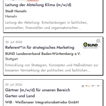
dieses gemeinsam mit erfahrenen Projektleiter*innen weiter.
Leitung der Abteilung Klima (m/w/d)
Zu Deinen Aufgaben gehören vor allem:
Strategieentwicklung: Entwurf und Umsetzung von
Stadt Hameln
Wachstumsstrategie und Geschäftsmodellen, Trendanalysen:
Hameln
Frühzeitige Identifikation von Branchen- und
Leitung der Abteilung: Entscheidungen in fachlichen,
Regulatoriktrends, Partnermanagement: Aufbau von
personellen, finanziellen und organisatorischen
strategischen Partnerschaften, Kooperationen und
Angelegenheiten, Koordination der Arbeit und des
Netzwerken, Akquisition von Aufträgen, Neukunden und
Ressourceneinsatzes sowie der Arbeitsverfahren und -mittel,
Projekten.
30. Juli 2026
konzeptioneller Aufbau der neuen Abteilung, Etablierung
Referent*in für strategisches Marketing
und Positionierung des Themas Klima innerhalb der
Verwaltungsorganisation, fachbereichsübergreifende
BUND Landesverband Baden-Württemberg e.V.
Steuerung und Koordination der Themen Klimaschutz,
Stuttgart
Klimaanpassung, kommunale Wärmeplanung und
Entwicklung von Strategien, Konzepten und Maßnahmen zur
Energiemanagement.
besseren Vermarktung der politischen und fachlichen
Aktivitäten des BUND Baden-Württemberg, Beratung,
Unterstützung und Qualifizierung der Haupt- und
29. Juli 2026
Ehrenamtlichen im BUND zur Verbesserung der öffentlichen
Gärtner (m/w/d) für unseren Bereich
Sichtbarkeit des BUND, Konzeptionelle Begleitung des
Garten und Land
BUND-Auftritts bei Veranstaltungen, Aktionen u.ä.
WIB - Weißenseer Integrationsbetriebe GmbH