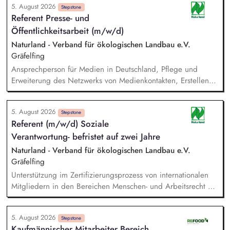
5. August 2026
von Social-Media-Strategien und Zielgruppen-Definitionen.
Stepstone
Referent Presse- und
Monitoring externer Trends, um aufkommende Themen
Öffentlichkeitsarbeit (m/w/d)
frühzeitig zu erkennen und zeitnahe, wirkungsvolle
Kommunikationsstrategien zu gewährleisten. Budgetplanung
Naturland - Verband für ökologischen Landbau e.V.
und Kostenstellenmanagement. Fachliche Führung der
Gräfelfing
Mitarbeitenden (Öffentlichkeitsarbeit, Brand und Content,
Ansprechperson für Medien in Deutschland, Pflege und
Digital Communications)
Erweiterung des Netzwerks von Medienkontakten, Erstellen
von Pressemitteilungen, Statements, etc., Verfassen von
Artikeln und Posts für verschiedene interne wie externe
5. August 2026
Verbandsmedien, Strategische Kommunikationsplanung in
Stepstone
Referent (m/w/d) Soziale
Zusammenarbeit mit der Leitung Kommunikation & Presse,
Verantwortung- befristet auf zwei Jahre
Enge Zusammenarbeit mit der Fachabteilung Politik zur
Entwicklung und Formulierung klarer politischer Botschaften,
Naturland - Verband für ökologischen Landbau e.V.
Medienmonitoring und Ableitung entsprechender
Gräfelfing
Kommunikationsmaßnahmen, Aktive Mitarbeit im Team
Unterstützung im Zertifizierungsprozess von internationalen
Krisenkommunikation
Mitgliedern in den Bereichen Menschen- und Arbeitsrecht mit
Schwerpunkt auf Spanien, Lateinamerika und Indien. Analyse
und Überprüfung von Audit-Berichten und
5. August 2026
zertifizierungsrelevanten Unterlagen, wie Lohnberechnungen,
Stepstone
Kaufmännischer Mitarbeiter Bereich