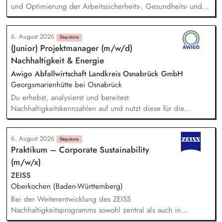
energiesparendes Bauen und Sanieren.
und Optimierung der Arbeitssicherheits-, Gesundheits- und
Umweltschutzprozesse. Prüfung und Bewertung von
Kundenanforderungen, Kundenspezifikationen und
6. August 2026
Vertragsbedingungen hinsichtlich HSE-relevanter Vorgaben.
Stepstone
(Junior) Projektmanager (m/w/d)
Ausbau und Weiterentwicklung des Integriertem
Nachhaltigkeit & Energie
Managementsystems sowie Planung und Durchführung
interner Audits. Analyse von Arbeitsunfällen, Beinahe- und
Awigo Abfallwirtschaft Landkreis Osnabrück GmbH
Umweltereignissen sowie Ableitung von
Georgsmarienhütte bei Osnabrück
Präventionsmaßnahmen. Förderung von Umwelt- und
Du erhebst, analysierst und bereitest
Nachhaltigkeitsinitiativen zur Reduzierung von Emissionen,
Nachhaltigkeitskennzahlen auf und nutzt diese für die
Abfällen und Ressourcenverbrauch.
Erstellung sowie kontinuierliche Weiterentwicklung unseres
Nachhaltigkeitsberichts nach anerkannten Berichtsstandards
6. August 2026
(z. B. VSME). Bei der Berechnung und Weiterentwicklung
Stepstone
Praktikum – Corporate Sustainability
unseres Corporate Carbon Footprints (CCF) unterstützt du
(m/w/x)
und leitest gemeinsam mit dem Team Maßnahmen zur
Emissionsreduzierung ab. Du entwickelst ökologische
ZEISS
Nachhaltigkeitskennzahlen, Klimaziele und Maßnahmen mit
Oberkochen (Baden-Württemberg)
und unterstützt deren Umsetzung sowie Erfolgskontrolle.
Bei der Weiterentwicklung des ZEISS
Darüber hinaus unterstützt du das Projektmanagement bei
Nachhaltigkeitsprogramms sowohl zentral als auch in
unseren Projekten im Bereich Windenergie, Photovoltaik,
Zusammenarbeit mit den strategischen Geschäftseinheiten