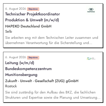
Batteriespeicher und weiteren Zukunftsthemen der
unterstützen Bei der Nachhaltigkeitsberichterstattung
Energiewirtschaft.
6. August 2026
unterstützen, einschließlich der Berücksichtigung gesetzlicher
Stepstone
Technischer Projektkoordinator
Anforderungen und unserer Klimastrategie nach anerkannten
Produktion & Umwelt (m/w/d)
Standards (z. B. CSRD, EU-Taxonomie, LKSG, CSDDD, SBTi).
Recherchen und Analysen zu aktuellen Nachhaltigkeitsthemen
HAPEKO Deutschland GmbH
anfertigen Datenrecherchen und ggf. Daten-Modellierungen
Selb
durchführen Das Sustainability Team bei Unternehmensratings,
Sie arbeiten eng mit dem Technischen Leiter zusammen und
insbesondere CDP und EcoVadis, unterstützen
übernehmen Verantwortung für die Sicherstellung und
kontinuierliche Verbesserung der Anlagenverfügbarkeit. Sie
analysieren technische Störungen, koordinieren interne sowie
6. August 2026
externe Fachbereiche und begleiten nachhaltige Lösungen
Stepstone
Leitung (w/m/d)
bis zur erfolgreichen Umsetzung. Sie betreuen technische
Bundeskompetenzzentrum
Prozesse in den Bereichen Recycling, Wasser- und
Abwassertechnik sowie Umweltmanagement und stellen die
Munitionsbergung
Einhaltung relevanter Anforderungen sicher. Sie planen und
Zukunft - Umwelt - Gesellschaft (ZUG) gGmbH
begleiten technische Optimierungs-, Investitions- und
Rostock
Verbesserungsprojekte und entwickeln Produktions- und
Sie sind zuständig für den Aufbau des BKZ, die fachlichen
Anlagenprozesse kontinuierlich weiter.
Strukturen und Expertise sowie die Planung und Umsetzung
der mit der Auftraggeberin vereinbarten fachlichen und