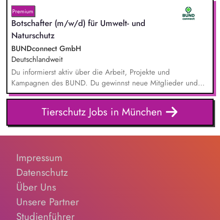
Premium
Botschafter (m/w/d) für Umwelt- und
Naturschutz
BUNDconnect GmbH
Deutschlandweit
Du informierst aktiv über die Arbeit, Projekte und
Kampagnen des BUND. Du gewinnst neue Mitglieder und
stärkst damit langfristig den Umwelt- und Naturschutz. Du
beantwortest Fragen zu Umwelt-, Arten- und Klimaschutz nach
Tierschutz Jobs in München
bestem Wissen und Gewissen. Du unterstützt Kampagnen
und Aktionen, beispielsweise durch das Sammeln von
Unterschriften für Petitionen.
Impressum
Datenschutz
Über Uns
Unsere Partner
Studienführer