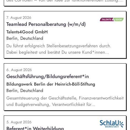
Im Zentrum stehen die Umsetzung und Implementierung: Du
verstehst die zugrunde liegenden Prozesse, optimierst sie,
7. August 2026
und entwickelst daraus unser Produkt weiter, zusammen mit
Teamlead Personalberatung (w/m/d)
unseren Partnern der Branche.
Talents4Good GmbH
Berlin, Deutschland
Du führst erfolgreich Stellenbesetzungsverfahren durch.
Dabei begleitest und berätst Du unsere Kund*innen
partnerschaftlich – vom Auftaktbriefing bis zur erfolgreichen
Besetzung. Du hältst die Fäden in unserem Team
6. August 2026
Personalberatung zusammen und bist erste*r
Geschäftsführung/Bildungsreferent*in
Ansprechpartner*in sowie wichtigste*r Sparringspartner*in
für drei Kolleg*innen. Zudem bist Du Teil des Leitungskreises
Bildungswerk Berlin der Heinrich-Böll-Stiftung
zur strategischen Weiterentwicklung von Talents4Good.
Berlin, Deutschland
Gesamtsteuerung der Geschäftsstelle, Finanzverantwortlichkeit
und Budgetverwaltung, Verantwortlichkeit für
Zuwendungsanträge, Verwendungsnachweise und
Sachberichte für unterschiedliche Zuwendungsgeber,
5. August 2026
Kommunikation mit Zuwendungsgebern, Personalführung
Referent*in Weiterbildung
(Personalfürsorge, Mitarbeiter*innengespräche), Entwicklung