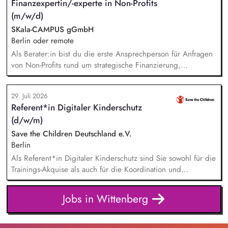
Finanzexpertin/-experte in Non-Profits
Administrative Unterstützung der Vereinsarbeit, insbesondere
(m/w/d)
bei der Verwaltung der Mitgliederdaten, Mitgliedsbeiträge,
Vereinsregister und bei der Organisation von
SKala-CAMPUS gGmbH
Vereinsgremien.
Berlin oder remote
Als Berater:in bist du die erste Ansprechperson für Anfragen
von Non-Profits rund um strategische Finanzierung,
Finanzmanagement und Fundraising. Dabei entwickelst du
den gesamten Prozess von der Anfrage über
29. Juli 2026
Angebotserstellung bis zur eigenverantwortlichen Umsetzung.
Referent*in Digitaler Kinderschutz
Auf Basis der jeweiligen Herausforderungen entwickelst du
(d/w/m)
passgenaue Beratungsprozesse und berätst Organisationen zu
zentralen Fragen ihrer finanziellen Steuerung und
Save the Children Deutschland e.V.
strategischen Weiterentwicklung.
Berlin
Als Referent*in Digitaler Kinderschutz sind Sie sowohl für die
Trainings-Akquise als auch für die Koordination und
Durchführung von ca. zweistündigen Workshops
verantwortlich. Identifikation, Ansprache und Akquise von
Jobs in Wittenberg
Institutionen und Organisationen für Trainings zum sensiblen
Umgang mit Kinderfotos und -videos (z. B. Kitas, Schulen,
Sportvereine und -verbände, Jugendverbände,