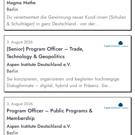
die Berufliche Bildung. Der Bereich Sprachenbildung
Magma Mathe
entwickelt in seinen Projekten dazu zielgruppengerechte und
Berlin
innovative Unterrichtsmaterialien und begleitet pädagogische
Du verantwortest die Gewinnung neuer Kund:innen (Schulen
Fachkräfte mit daran angeschlossenen
& Schulträger) in ganz Deutschland - von der
Weiterbildungsangeboten online wie offline.
Leadgenerierung bis zum Vertragsabschluss. Dabei arbeitest
du sowohl mit selbst generierten Leads als auch mit
3. August 2026
qualifizierten Inbound-Anfragen in einem typischen Sales-
(Senior) Program Officer – Trade,
Zyklus von rund zwei Monaten. Außerdem repräsentierst du
Technology & Geopolitics
uns auf Messen, Konferenzen und Veranstaltungen im
Bildungsbereich und trägst aktiv dazu bei, unsere Marke in
Aspen Institute Deutschland e.V.
Deutschland zu etablieren.
Berlin
Sie konzipieren, organisieren und begleiten hochrangige
Dialogformate – digital, hybrid und in Präsenz. Sie
identifizieren aktuelle Entwicklungen in den Bereichen
Handel, Technologie, Geopolitik und wirtschaftliche
3. August 2026
Sicherheit und bereiten diese für Veranstaltungen,
Program Officer – Public Programs &
Hintergrundgespräche, Publikationen und politische
Membership
Diskussionen auf. Sie identifizieren und gewinnen
Referent*innen sowie Diskussionspartner aus Politik,
Aspen Institute Deutschland e.V.
Wirtschaft, Wissenschaft und Zivilgesellschaft.
Berlin