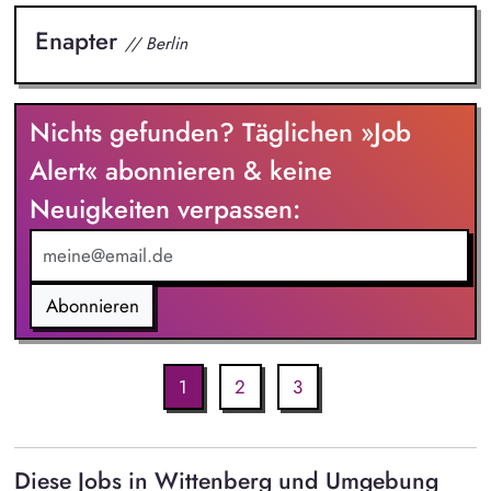
Enapter
// Berlin
Nichts gefunden? Täglichen »Job
Alert« abonnieren & keine
Neuigkeiten verpassen:
Abonnieren
1
2
3
Diese Jobs in Wittenberg und Umgebung