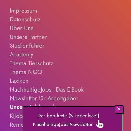
Kinder-/Jugendreiseveranstalter). Eigenständige Konzeption
Impressum
und Durchführung zielgruppengerechter Trainings in
digitalen Formaten sowie in Präsenz bei Auftraggebern.
Datenschutz
Über Uns
Unsere Partner
Studienführer
Academy
Thema Tierschutz
Thema NGO
Lexikon
NachhaltigeJobs - Das E-Book
Newsletter für Arbeitgeber
Unsere Jobboards
KIJobs.de
Der berühmte (& kostenlose!)
RemoteJobs.de
NachhaltigeJobs-Newsletter