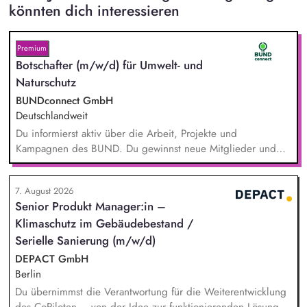
könnten dich interessieren
Premium
Botschafter (m/w/d) für Umwelt- und
Naturschutz
BUNDconnect GmbH
Deutschlandweit
Du informierst aktiv über die Arbeit, Projekte und
Kampagnen des BUND. Du gewinnst neue Mitglieder und
stärkst damit langfristig den Umwelt- und Naturschutz. Du
beantwortest Fragen zu Umwelt-, Arten- und Klimaschutz nach
7. August 2026
bestem Wissen und Gewissen. Du unterstützt Kampagnen
Senior Produkt Manager:in –
und Aktionen, beispielsweise durch das Sammeln von
Klimaschutz im Gebäudebestand /
Unterschriften für Petitionen.
Serielle Sanierung (m/w/d)
DEPACT GmbH
Berlin
Du übernimmst die Verantwortung für die Weiterentwicklung
des CoPiloten – von der Idee zur funktionierenden Lösung.