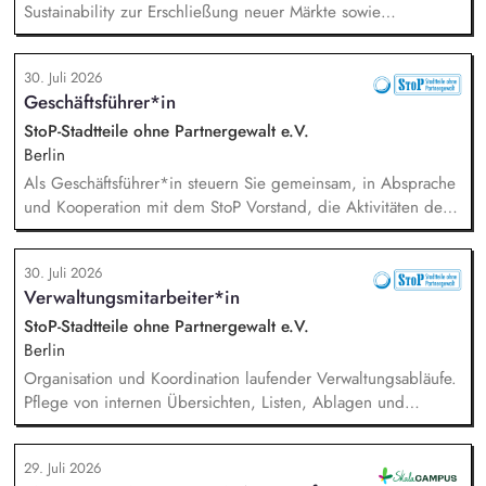
strategischen Partnerschaften, Kooperationen und
Sustainability zur Erschließung neuer Märkte sowie
Netzwerken, Akquisition von Aufträgen, Neukunden und
Entwicklung von Geschäftsmodellen. Dabei arbeitest du eng
Projekten.
mit einem bestehenden Team zusammen und entwickelst
30. Juli 2026
dieses gemeinsam mit erfahrenen Projektleiter*innen weiter.
Geschäftsführer*in
Zu Deinen Aufgaben gehören vor allem:
Strategieentwicklung, Trendanalysen, Partnermanagement
StoP-Stadtteile ohne Partnergewalt e.V.
sowie Akquisition von Aufträgen, Neukunden und Projekten.
Berlin
Als Geschäftsführer*in steuern Sie gemeinsam, in Absprache
und Kooperation mit dem StoP Vorstand, die Aktivitäten der
Bundesfachstelle StoP. Im Einzelnen bedeutet das:
Projektmanagement und Verantwortung für die Umsetzung
30. Juli 2026
des Gesamtprojektes, Gesamtsteuerung und Sicherstellung
Verwaltungsmitarbeiter*in
des wirtschaftlichen Betriebes der Geschäftsstelle und des
Vereins (Finanzierung, Controlling), Akquise von
StoP-Stadtteile ohne Partnergewalt e.V.
Fördermitteln und Spenden sowie Personalverantwortung für
Berlin
die Bundesfachstelle mit 4 Mitarbeitenden.
Organisation und Koordination laufender Verwaltungsabläufe.
Pflege von internen Übersichten, Listen, Ablagen und
Dokumentationen. Verwaltung von Terminen, Fristen,
Anfragen und interner Kommunikation. Unterstützung bei der
29. Juli 2026
Organisation von Veranstaltungen (online und in Präsenz).