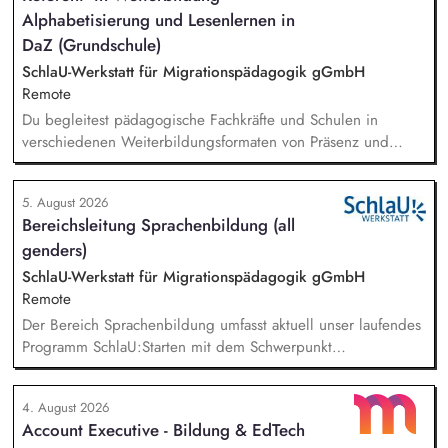
Alphabetisierung und Lesenlernen in
von Leitlinien des Bildungsprogramms, Gremien- und
politische Vernetzungsarbeit, Durchführung von
DaZ (Grundschule)
Bildungsmaßnahmen, Entwicklung neuer Ideen und Formate
SchlaU-Werkstatt für Migrationspädagogik gGmbH
für politische Erwachsenenbildung.
Remote
Du begleitest pädagogische Fachkräfte und Schulen in
verschiedenen Weiterbildungsformaten von Präsenz und
Online-Workshops bis hin zu pädogischen Tagen und erstellst
Online-Selbstlernkurse für unsere Plattform schlau-lernen.org.
5. August 2026
Die inhaltlichen Schwerpunkte liegen dabei auf den
Bereichsleitung Sprachenbildung (all
Bereichen Lesen lernen, Mehrsprachigkeitsbewusstsein und
genders)
Alphabetisierung in der Grundschule.
SchlaU-Werkstatt für Migrationspädagogik gGmbH
Remote
Der Bereich Sprachenbildung umfasst aktuell unser laufendes
Programm SchlaU:Starten mit dem Schwerpunkt
"Alphabetisierung in DaZ für die Grundschule" sowie
zukünftig weitere auf Unterrichtsmaterial bezogene Projekte
4. August 2026
mit den Schwerpunkten sprachensensibles und
Account Executive - Bildung & EdTech
rassismuskritisches Deutschlernen von der Grundschule bis in