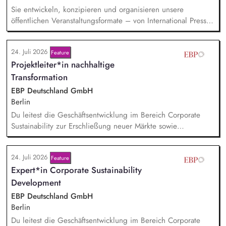
Sie entwickeln, konzipieren und organisieren unsere
öffentlichen Veranstaltungsformate – von International Press
Roundtables, Deep Dive Discussions und Aspen Fireside
Chats bis hin zu besonderen Formaten wie der Aspen
24. Juli 2026
Feature
Summer Party, der Aspen Gala und neuen
Projektleiter*in nachhaltige
Veranstaltungsformaten. Sie identifizieren aktuelle politische
Themen und gewinnen hochrangige Referentinnen sowie
Transformation
Diskussionspartnerinnen aus Politik, Wirtschaft, Wissenschaft,
EBP Deutschland GmbH
Medien und Zivilgesellschaft.
Berlin
Du leitest die Geschäftsentwicklung im Bereich Corporate
Sustainability zur Erschließung neuer Märkte sowie
Entwicklung von Geschäftsmodellen. Dabei arbeitest du eng
mit einem bestehenden Team zusammen und entwickelst
24. Juli 2026
Feature
dieses gemeinsam mit erfahrenen Projektleiter*innen weiter.
Expert*in Corporate Sustainability
Zu Deinen Aufgaben gehören vor allem:
Strategieentwicklung: Entwurf und Umsetzung von
Development
Wachstumsstrategie und Geschäftsmodellen, Trendanalysen:
EBP Deutschland GmbH
Frühzeitige Identifikation von Branchen- und
Berlin
Regulatoriktrends, Partnermanagement: Aufbau von
Du leitest die Geschäftsentwicklung im Bereich Corporate