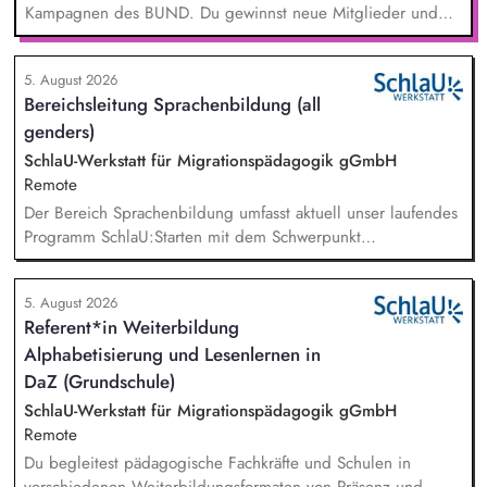
Kampagnen des BUND. Du gewinnst neue Mitglieder und
stärkst damit langfristig den Umwelt- und Naturschutz. Du
beantwortest Fragen zu Umwelt-, Arten- und Klimaschutz nach
5. August 2026
bestem Wissen und Gewissen. Du unterstützt Kampagnen
Bereichsleitung Sprachenbildung (all
und Aktionen, beispielsweise durch das Sammeln von
genders)
Unterschriften für Petitionen.
SchlaU-Werkstatt für Migrationspädagogik gGmbH
Remote
Der Bereich Sprachenbildung umfasst aktuell unser laufendes
Programm SchlaU:Starten mit dem Schwerpunkt
"Alphabetisierung in DaZ für die Grundschule" sowie
zukünftig weitere auf Unterrichtsmaterial bezogene Projekte
5. August 2026
mit den Schwerpunkten sprachensensibles und
Referent*in Weiterbildung
rassismuskritisches Deutschlernen von der Grundschule bis in
Alphabetisierung und Lesenlernen in
die Berufliche Bildung. Der Bereich Sprachenbildung
entwickelt in seinen Projekten dazu zielgruppengerechte und
DaZ (Grundschule)
innovative Unterrichtsmaterialien und begleitet pädagogische
SchlaU-Werkstatt für Migrationspädagogik gGmbH
Fachkräfte mit daran angeschlossenen
Remote
Weiterbildungsangeboten online wie offline.
Du begleitest pädagogische Fachkräfte und Schulen in