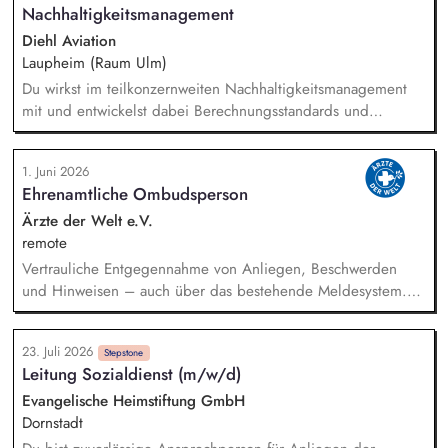
Implementierung von Änderungen in den Arbeitsplänen
Nachhaltigkeitsmanagement
Pflege und Verwaltung der Arbeitsplandokumentation in den
Diehl Aviation
entsprechenden IT-Systemen
Laupheim (Raum Ulm)
Du wirkst im teilkonzernweiten Nachhaltigkeitsmanagement
mit und entwickelst dabei Berechnungsstandards und
Kennzahlen. Dabei bereitest du Nachhaltigkeitswissen auf
und kommunizierst dieses an interne und externe
1. Juni 2026
Stakeholder. Darüber hinaus unterstützt du bei der
Ehrenamtliche Ombudsperson
Entwicklung einer Systematik zur Erfassung von nachhaltigen
Projekten und Initiativen. Außerdem hilfst du bei der
Ärzte der Welt e.V.
Implementierung aktueller gesetzlicher Vorgaben zur
remote
Nachhaltigkeit.
Vertrauliche Entgegennahme von Anliegen, Beschwerden
und Hinweisen – auch über das bestehende Meldesystem.
Vermittlung bei Konflikten und Unterstützung bei
Klärungsprozessen. Konzeption und Durchführung von
23. Juli 2026
Schulungen und Sensibilisierungsformaten. Mitwirkung an der
Stepstone
Leitung Sozialdienst (m/w/d)
Weiterentwicklung von Leitlinien, Verhaltenskodizes und dem
Meldesystem. Förderung einer offenen Feedback- und
Evangelische Heimstiftung GmbH
Beschwerdekultur innerhalb der Organisation.
Dornstadt