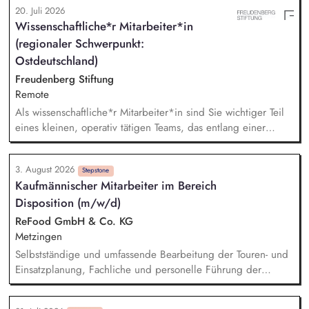
20. Juli 2026
Angebotserstellung bis zur eigenverantwortlichen Umsetzung.
Wissenschaftliche*r Mitarbeiter*in
Auf Basis der jeweiligen Herausforderungen entwickelst du
(regionaler Schwerpunkt:
passgenaue Beratungsprozesse und berätst Organisationen zu
zentralen Fragen ihrer finanziellen Steuerung und
Ostdeutschland)
strategischen Weiterentwicklung.
Freudenberg Stiftung
Remote
Als wissenschaftliche*r Mitarbeiter*in sind Sie wichtiger Teil
eines kleinen, operativ tätigen Teams, das entlang einer
klaren Programmatik langfristig soziale Innovation
implementiert. Sie unterstützen die Geschäftsführung bei der
3. August 2026
Umsetzung der Stiftungsprogrammatik und entwickeln dabei
Stepstone
Kaufmännischer Mitarbeiter im Bereich
die Internationalisierungsstrategie der Stiftung weiter. Sie
Disposition (m/w/d)
übersetzen wissenschaftliche Erkenntnisse in
alltagsangebundene Handlungsansätze entlang unserer
ReFood GmbH & Co. KG
Stiftungsprogrammatik.
Metzingen
Selbstständige und umfassende Bearbeitung der Touren- und
Einsatzplanung, Fachliche und personelle Führung der
eingesetzten Fahrer, Sicherstellung der Betriebsbereitschaft
der technischen Ausrüstung sowie unserer Fahrzeuge,