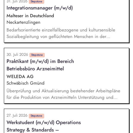
31. Juli 2026
Erstellung und Pflege von Arbeitsanweisungen,
Stepstone
Integrationsmanager (m/w/d)
Arbeitsrichtlinien und Ablaufplänen, Laufende Überprüfung
und Optimierung der Logistikprozesse, Ansprechpartner im
Malteser in Deutschland
Tagesgeschäft für unsere Kunden, Bearbeitung aller
Neckartenzlingen
kaufmännischen/administrativen Themen im Tagesgeschäft
Bedarfsorientierte einzelfallbezogene und kultursensible
Sozialbegleitung von geflüchteten Menschen in der
Anschlussunterbringung im GVV Neckartenzlingen (Beratung
bei Fragen rund um die Themen Arbeit, Wohnen,
30. Juli 2026
Gesundheit und Finanzen) Zusammenarbeit mit den
Stepstone
Praktikant (m/w/d) im Bereich
Behörden der Flüchtlingsarbeit (Jobcenter, Kommune etc.)
Betriebsbüro Arzneimittel
Einbindung und Ansprechpartner (m/w/d) für Ehrenamtliche
Erstellung und Auswertung von Integrationsverläufen
WELEDA AG
Netzwerkarbeit im Sozialraum
Schwäbisch Gmünd
Überprüfung und Aktualisierung bestehender Arbeitspläne
für die Produktion von Arzneimitteln Unterstützung und
eigenständige Aufnahme von Prozesszeiten in der Produktion
Arzneimittel Analyse und Dokumentation von
27. Juli 2026
Produktionsabläufen gemäß GMP-Richtlinien Auswertung und
Stepstone
Werkstudent (m/w/d) Operations
Beurteilung von Prozessdaten zur Identifikation von
Strategy & Standards –
Verbesserungspotenzialen Unterstützung bei der