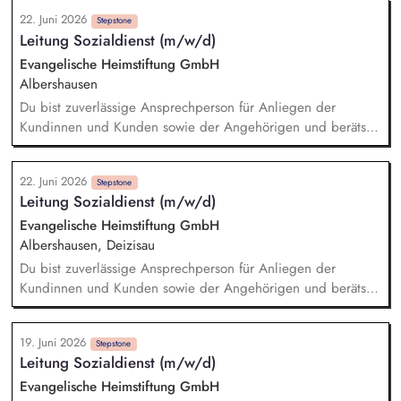
weiterentwickeln; Qualität im Blick behalten. Mit
22. Juni 2026
Praxiseinrichtungen partnerschaftlich zusammenarbeiten.
Stepstone
Leitung Sozialdienst (m/w/d)
Lehr-/Lernformate gestalten (Skills-Lab, Simulation, LMS)
Evangelische Heimstiftung GmbH
Albershausen
Du bist zuverlässige Ansprechperson für Anliegen der
Kundinnen und Kunden sowie der Angehörigen und berätst
zu Angeboten und Unterstützungsmöglichkeiten in
verschiedenen Lebenssituationen. Du hilfst dabei, die
22. Juni 2026
Belegungsziele zu erreichen und unterstützt neue Kundinnen
Stepstone
Leitung Sozialdienst (m/w/d)
und Kunden bei der Integration in die Wohngruppe. Du
organisierst wohngruppenübergreifende Angebote und
Evangelische Heimstiftung GmbH
Veranstaltungen, die die Lebensqualität und Teilhabe fördern.
Albershausen, Deizisau
Du arbeitest mit Dienstleistern und Partnern im Quartier
Du bist zuverlässige Ansprechperson für Anliegen der
zusammen, um bei Bedarf Dienstleistungen zu organisieren
Kundinnen und Kunden sowie der Angehörigen und berätst
(Case Management) und die Vernetzung mit dem
zu Angeboten und Unterstützungsmöglichkeiten in
Gemeinwesen zu fördern.
verschiedenen Lebenssituationen. Du hilfst dabei, die
19. Juni 2026
Belegungsziele zu erreichen und unterstützt neue Kundinnen
Stepstone
Leitung Sozialdienst (m/w/d)
und Kunden bei der Integration in die Wohngruppe. Du
organisierst wohngruppenübergreifende Angebote und
Evangelische Heimstiftung GmbH