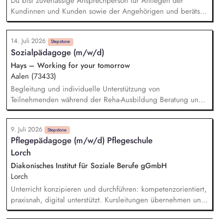
Du bist zuverlässige Ansprechperson für Anliegen der
Kundinnen und Kunden sowie der Angehörigen und berätst
zu Angeboten und Unterstützungsmöglichkeiten in
verschiedenen Lebenssituationen. Du hilfst dabei, die
14. Juli 2026
Belegungsziele zu erreichen und unterstützt neue Kundinnen
Stepstone
Sozialpädagoge (m/w/d)
und Kunden bei der Integration in die Wohngruppe. Du
organisierst wohngruppenübergreifende Angebote und
Hays – Working for your tomorrow
Veranstaltungen, die die Lebensqualität und Teilhabe fördern.
Aalen (73433)
Du arbeitest mit Dienstleistern und Partnern im Quartier
Begleitung und individuelle Unterstützung von
zusammen, um bei Bedarf Dienstleistungen zu organisieren
Teilnehmenden während der Reha-Ausbildung Beratung und
(Case Management) und die Vernetzung mit dem
sozialpädagogische Betreuung zur Förderung der
Gemeinwesen zu fördern.
persönlichen und beruflichen Entwicklung Durchführung von
9. Juli 2026
regelmäßigen Einzel- und Gruppengesprächen Sicherstellung
Stepstone
Pflegepädagoge (m/w/d) Pflegeschule
und Dokumentation des nachhaltigen Eingliederungserfolgs
Lorch
in Ausbildung und Beschäftigung Betreuung der
Teilnehmenden während der Probezeit sowie Unterstützung
Diakonisches Institut für Soziale Berufe gGmbH
beim Übergang in den Arbeitsmarkt
Lorch
Unterricht konzipieren und durchführen: kompetenzorientiert,
praxisnah, digital unterstützt. Kursleitungen übernehmen und
Lernprozesse individuell begleiten. Prüfungen und Curricula