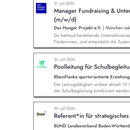
31. Juli 2026
Stromversorgung sowie der Koordination
Manager Fundraising & Unte
(m/w/d)
Das Hunger Projekt e.V.
|
München oder
Du betreust bestehende Unternehmenspa
Förderinnen, und entwickelst die Zusamm
neue Unternehmen und Förderer & Förder
setzt Fundraising-Maßnahmen eigenstän
30. Juli 2026
arbeitest eng mit der Landesdirektion
Poolleitung für Schulbegleit
zusammen.
RheinFlanke sportorientierte Erziehu
Die Leitungstätigkeit umfasst aktuell 1
der Schulbegleitung kombiniert werden
Stellenvertretung, Einarbeitung neuer M
Entwicklungsgespräche mit Mitarbeiten
30. Juli 2026
Qualitätssicherung der pädagogischen A
Referent*in für strategische
Hinblick auf die Schnittstelle zwischen
BUND Landesverband Baden-Württemb