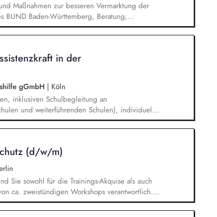
n und Maßnahmen zur besseren Vermarktung der
n des BUND Baden-Württemberg, Beratung,
Haupt- und Ehrenamtlichen im BUND zur
keit des BUND, Konzeptionelle Begleitung des
ionen u.ä.
ssistenzkraft in der
ngshilfe gGmbH
|
Köln
en, inklusiven Schulbegleitung an
hulen und weiterführenden Schulen), individuelle
 Unterricht und in den Pausenzeiten, Beziehungs-
rbeiten von Methoden und Strategien mit den
um Selbstständigkeit und Teilhabe zu fördern.
schutz (d/w/m)
rlin
ind Sie sowohl für die Trainings-Akquise als auch
von ca. zweistündigen Workshops verantwortlich.
n Institutionen und Organisationen für Trainings
d -videos (z. B. Kitas, Schulen, Sportvereine