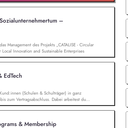
Sozialunternehmertum –
das Management des Projekts „CATALISE - Circular
r Local Innovation and Sustainable Enterprises
 & EdTech
Kund:innen (Schulen & Schulträger) in ganz
bis zum Vertragsabschluss. Dabei arbeitest du
 auch mit qualifizierten Inbound-Anfragen in einem
onaten. Außerdem repräsentierst du uns auf
n im Bildungsbereich und trägst aktiv dazu bei,
rograms & Membership
ren.