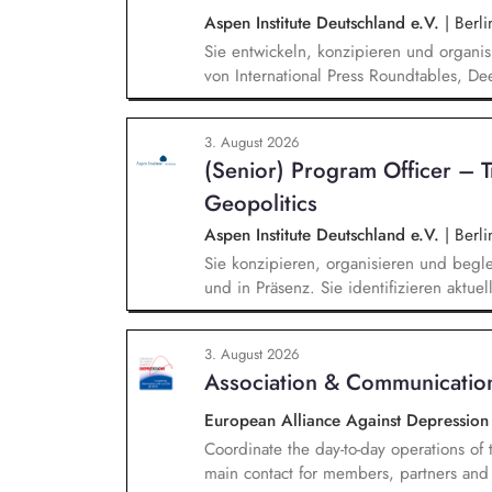
Aspen Institute Deutschland e.V.
|
Berli
Sie entwickeln, konzipieren und organis
von International Press Roundtables, De
hin zu besonderen Formaten wie der A
Veranstaltungsformaten. Sie identifizie
3. August 2026
hochrangige Referentinnen sowie Diskuss
(Senior) Program Officer – 
Wissenschaft, Medien und Zivilgesellsch
Geopolitics
Aspen Institute Deutschland e.V.
|
Berli
Sie konzipieren, organisieren und begle
und in Präsenz. Sie identifizieren aktu
Technologie, Geopolitik und wirtschaftli
Veranstaltungen, Hintergrundgespräche, 
3. August 2026
Sie identifizieren und gewinnen Referen
Association & Communicatio
Wirtschaft, Wissenschaft und Zivilgesells
European Alliance Against Depressio
Coordinate the day-to-day operations of 
main contact for members, partners and 