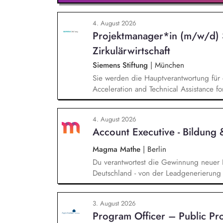
4. August 2026
Projektmanager*in (m/w/d) 
Zirkulärwirtschaft
Siemens Stiftung
|
München
Sie werden die Hauptverantwortung für 
Acceleration and Technical Assistance fo
4. August 2026
Account Executive - Bildung
Magma Mathe
|
Berlin
Du verantwortest die Gewinnung neuer 
Deutschland - von der Leadgenerierung 
sowohl mit selbst generierten Leads als
typischen Sales-Zyklus von rund zwei M
3. August 2026
Messen, Konferenzen und Veranstaltunge
Program Officer – Public P
unsere Marke in Deutschland zu etablie