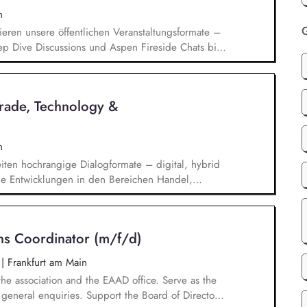
n
G
ieren unsere öffentlichen Veranstaltungsformate –
ep Dive Discussions und Aspen Fireside Chats bis
spen Summer Party, der Aspen Gala und neuen
ren aktuelle politische Themen und gewinnen
ionspartnerinnen aus Politik, Wirtschaft,
Trade, Technology &
aft.
n
iten hochrangige Dialogformate – digital, hybrid
elle Entwicklungen in den Bereichen Handel,
che Sicherheit und bereiten diese für
Publikationen und politische Diskussionen auf.
t*innen sowie Diskussionspartner aus Politik,
ns Coordinator (m/f/d)
chaft.
n
|
Frankfurt am Main
the association and the EAAD office. Serve as the
general enquiries. Support the Board of Directors