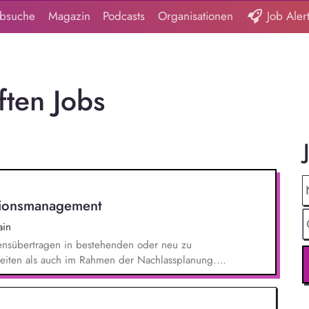
obsuche
Magazin
Podcasts
Organisationen
Job Aler
ften Jobs
tionsmanagement
ain
ensübertragen in bestehenden oder neu zu
zeiten als auch im Rahmen der Nachlassplanung.
e relevanten Aufgaben bei der
erwaltung. Sie wirken aktiv an Werbemaßnahmen
t, auch in kreativer Hinsicht.