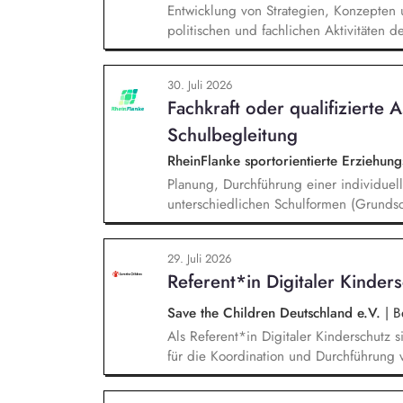
Entwicklung von Strategien, Konzepte
politischen und fachlichen Aktivitäte
Unterstützung und Qualifizierung der 
Verbesserung der öffentlichen Sichtbar
30. Juli 2026
BUND-Auftritts bei Veranstaltungen, Akt
Fachkraft oder qualifizierte A
Schulbegleitung
RheinFlanke sportorientierte Erziehu
Planung, Durchführung einer individuell
unterschiedlichen Schulformen (Grundsc
Unterstützung eines:einer Schüler:in im
und Vertrauensarbeit, gemeinsames Era
29. Juli 2026
Lehrer:innen und Sonderpädagog:innen, 
Referent*in Digitaler Kinder
Save the Children Deutschland e.V.
|
Be
Als Referent*in Digitaler Kinderschutz s
für die Koordination und Durchführung 
Identifikation, Ansprache und Akquise vo
zum sensiblen Umgang mit Kinderfotos un