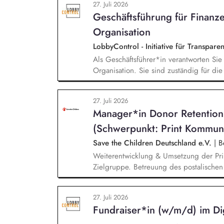
27. Juli 2026
und -verbände, Jugendverbände, Kinder-
Geschäftsführung für Finanz
Konzeption und Durchführung zielgruppe
in Präsenz bei Auftraggebern.
Organisation
LobbyControl - Initiative für Transpar
Als Geschäftsführer*in verantworten Si
Organisation. Sie sind zuständig für di
Organisation des Rechnungswesens. Sie 
nachhaltige Fundraising Strategie. Sie 
27. Juli 2026
und die operative Steuerung von Prozes
Manager*in Donor Retentio
(Schwerpunkt: Print Kommun
Save the Children Deutschland e.V.
|
Be
Weiterentwicklung & Umsetzung der Pri
Zielgruppe. Betreuung des postalische
und Spendenaufrufe sowie der Print Kom
Produktion von Content für die Print 
27. Juli 2026
Team Brand, Content & Publikationen. R
Fundraiser*in (w/m/d) im Dig
andere Kanäle und Medien.