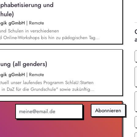
lphabetisierung und
hule)
agogik gGmbH
|
Remote
und Schulen in verschiedenen
d Online-Workshops bis hin zu pädogischen Tagen
unsere Plattform schlau-lernen.org. Die inhaltlichen
eichen Lesen lernen,
betisierung in der Grundschule.
ung (all genders)
agogik gGmbH
|
Remote
tuell unser laufendes Programm SchlaU:Starten
in DaZ für die Grundschule" sowie zukünftig
ne Projekte mit den Schwerpunkten
es Deutschlernen von der Grundschule bis in die
nbildung entwickelt in seinen Projekten dazu
Abonnieren
errichtsmaterialien und begleitet pädagogische
eiterbildungsangeboten online wie offline.