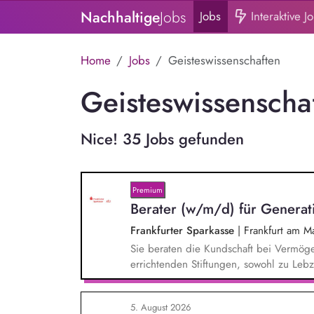
Nachhaltige
Jobs
Jobs
Interaktive J
Home
Jobs
Geisteswissenschaften
Geisteswissenscha
Nice! 35 Jobs gefunden
Premium
Berater (w/m/d) für Genera
Frankfurter Sparkasse
|
Frankfurt am M
Sie beraten die Kundschaft bei Vermög
errichtenden Stiftungen, sowohl zu Leb
Sie übernehmen eigenverantwortlich all
Testamentsvollstreckung und Nachlassv
5. August 2026
im Stiftungs- und Nachlassmanagement mi