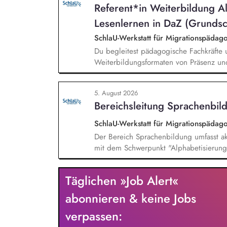
Referent*in Weiterbildung A
Lesenlernen in DaZ (Grundsc
SchlaU-Werkstatt für Migrationspäd
Du begleitest pädagogische Fachkräfte 
Weiterbildungsformaten von Präsenz un
und erstellst Online-Selbstlernkurse für 
Schwerpunkte liegen dabei auf den Ber
5. August 2026
Mehrsprachigkeitsbewusstsein und Alpha
Bereichsleitung Sprachenbild
SchlaU-Werkstatt für Migrationspäd
Der Bereich Sprachenbildung umfasst ak
mit dem Schwerpunkt "Alphabetisierung 
weitere auf Unterrichtsmaterial bezoge
sprachensensibles und rassismuskritisch
Täglichen »Job Alert«
Berufliche Bildung. Der Bereich Sprache
zielgruppengerechte und innovative Unt
abonnieren & keine Jobs
Fachkräfte mit daran angeschlossenen W
verpassen: