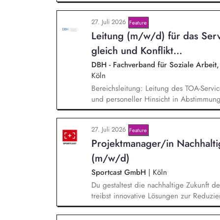
by organising meetings, preparing docu
the association's website, newsletters 
27. Juli 2026
Feature
communication activities. Coordinate and
Lei­tung (m/w/d) für das Servi
gleich und Kon­flikt­...
DBH - Fachverband für Soziale Arbeit, 
Köln
Bereichsleitung: Leitung des TOA-Serviceb
und personeller Hinsicht in Abstimmung
Personalverantwortung für zwei Mitarbei
verantworten die strategische und organ
27. Juli 2026
Feature
Servicebüros in den Bereichen Fortbildu
Projektmanager/in Nachhalt
Projektmanagement: Verantwortliche Pla
Rahmen von öffentlichen Zuwendungen.
(m/w/d)
Sportcast GmbH
|
Köln
Du gestaltest die nachhaltige Zukunft d
treibst innovative Lösungen zur Reduzie
der Evaluierung von Reduktionspotential
Co2e-Fußabdruck, Durchführung einer Ma