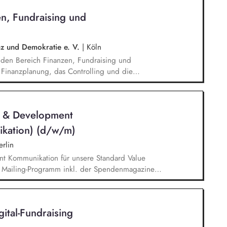
/Jugendreiseveranstalter). Eigenständige
en, Fundraising und
ngerechter Trainings in digitalen Formaten sowie
enz und Demokratie e. V.
|
Köln
e den Bereich Finanzen, Fundraising und
e Finanzplanung, das Controlling und die
leiten das Fundraising-Team und entwickeln eine
sind verantwortlich für das Personalmanagement
sen zur Organisationsentwicklung.
n & Development
ikation) (d/w/m)
rlin
nt Kommunikation für unsere Standard Value
n Mailing-Programm inkl. der Spendenmagazine
munikation innerhalb unserer Donor Journeys. Ko-
Kommunikation in enger Zusammenarbeit mit dem
edaktion und Prüfung von Content/Texten für
ital-Fundraising