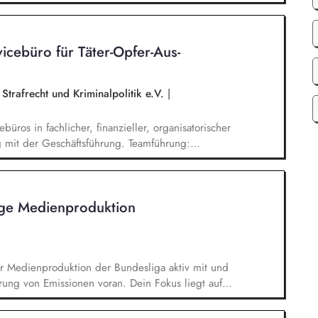
ments and following up on decisions. Coordinate
and social media. Support awareness campaigns and
 develop EAAD's fundraising activities.
cebüro für Tä­ter-Op­fer-Aus­
Strafrecht und Kriminalpolitik e.V.
|
üros in fachlicher, finanzieller, organisatorischer
 mit der Geschäftsführung. Teamführung:
tende. Strategische Organisationsentwicklung: Sie
isatorische Weiterentwicklung des TOA-
ng, Information und Qualitätssicherung.
ige Medienproduktion
nung, Budgetierung und Projektcontrolling im
er Medienproduktion der Bundesliga aktiv mit und
rung von Emissionen voran. Dein Fokus liegt auf
en von TV-Produktionskonzepten hinsichtlich
chbarkeitsstudie zur emissionsfreien USV-