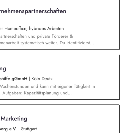
 interner und externer Stakeholder.
rnehmenspartnerschaften
 Homeoffice, hybrides Arbeiten
rtnerschaften und private Förderer &
enarbeit systematisch weiter. Du identifizierst
innen und sprichst sie aktiv an. Du planst und
dig um und verfolgst deren Ergebnisse. Du
, dem Marketing und unseren Programmkollegen
ung
ngshilfe gGmbH
|
Köln Deutz
5 Wochenstunden und kann mit eigener Tätigkeit in
. Aufgaben: Kapazitätsplanung und
itarbeitenden, Zielvereinbarung und
den, Förderung Teambuilding und Teamarbeit,
rbeit im Hilfeplanverfahren, Kommunikation im
s Marketing
 RheinFlanke und Schule.
erg e.V.
|
Stuttgart