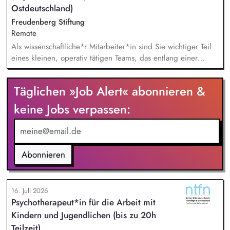
Ostdeutschland)
Freudenberg Stiftung
Remote
Als wissenschaftliche*r Mitarbeiter*in sind Sie wichtiger Teil
eines kleinen, operativ tätigen Teams, das entlang einer
klaren Programmatik langfristig soziale Innovation
implementiert. Sie unterstützen die Geschäftsführung bei der
Täglichen »Job Alert« abonnieren &
Umsetzung der Stiftungsprogrammatik und entwickeln dabei
die Internationalisierungsstrategie der Stiftung weiter. Sie
keine Jobs verpassen:
übersetzen wissenschaftliche Erkenntnisse in
alltagsangebundene Handlungsansätze entlang unserer
Stiftungsprogrammatik.
Abonnieren
16. Juli 2026
Psychotherapeut*in für die Arbeit mit
Kindern und Jugendlichen (bis zu 20h
Teilzeit)