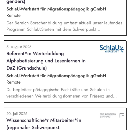
genders)
SchlaU-Werkstatt für Migrationspädagogik gGmbH
Remote
Der Bereich Sprachenbildung umfasst aktuell unser laufendes
Programm SchlaU:Starten mit dem Schwerpunkt
"Alphabetisierung in DaZ für die Grundschule" sowie
zukünftig weitere auf Unterrichtsmaterial bezogene Projekte
5. August 2026
mit den Schwerpunkten sprachensensibles und
Referent*in Weiterbildung
rassismuskritisches Deutschlernen von der Grundschule bis in
Alphabetisierung und Lesenlernen in
die Berufliche Bildung. Der Bereich Sprachenbildung
entwickelt in seinen Projekten dazu zielgruppengerechte und
DaZ (Grundschule)
innovative Unterrichtsmaterialien und begleitet pädagogische
SchlaU-Werkstatt für Migrationspädagogik gGmbH
Fachkräfte mit daran angeschlossenen
Remote
Weiterbildungsangeboten online wie offline.
Du begleitest pädagogische Fachkräfte und Schulen in
verschiedenen Weiterbildungsformaten von Präsenz und
Online-Workshops bis hin zu pädogischen Tagen und erstellst
Online-Selbstlernkurse für unsere Plattform schlau-lernen.org.
20. Juli 2026
Die inhaltlichen Schwerpunkte liegen dabei auf den
Wissenschaftliche*r Mitarbeiter*in
Bereichen Lesen lernen, Mehrsprachigkeitsbewusstsein und
(regionaler Schwerpunkt:
Alphabetisierung in der Grundschule.