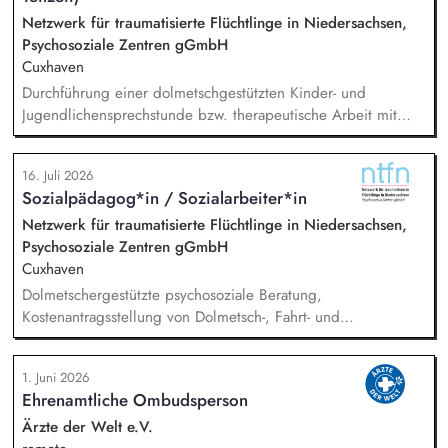
Netzwerk für traumatisierte Flüchtlinge in Niedersachsen,
Psychosoziale Zentren gGmbH
Cuxhaven
Durchführung einer dolmetschgestützten Kinder- und
Jugendlichensprechstunde bzw. therapeutische Arbeit mit
geflüchteten Kindern und Jugendlichen /
(trauma-)pädagogische Fachberatung, Dokumentation und
16. Juli 2026
Austausch mit dem Team, Stellungnahmen, Mitarbeit in
Sozialpädagog*in / Sozialarbeiter*in
externen Netzwerken und Arbeitsgruppen.
Netzwerk für traumatisierte Flüchtlinge in Niedersachsen,
Psychosoziale Zentren gGmbH
Cuxhaven
Dolmetschergestützte psychosoziale Beratung,
Kostenantragsstellung von Dolmetsch-, Fahrt- und
Therapiekosten, Mitarbeit in externen Netzwerken und
Arbeitsgruppen, Vermittlung in die psychiatrische /
1. Juni 2026
psychotherapeutische Regelversorgung.
Ehrenamtliche Ombudsperson
Ärzte der Welt e.V.