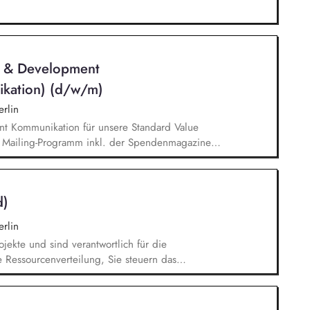
n & Development
ikation) (d/w/m)
rlin
nt Kommunikation für unsere Standard Value
n Mailing-Programm inkl. der Spendenmagazine
munikation innerhalb unserer Donor Journeys. Ko-
Kommunikation in enger Zusammenarbeit mit dem
edaktion und Prüfung von Content/Texten für
d)
rlin
ojekte und sind verantwortlich für die
 Ressourcenverteilung, Sie steuern das
igration sowie die fortlaufende Verwaltung
t der Systemadministration zusammen und sind
ion mit unseren externen Dienstleistern, Sie tragen