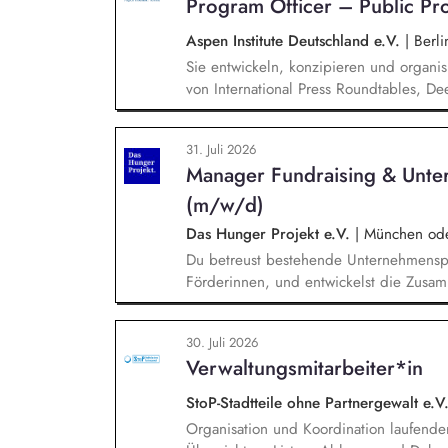
Program Officer – Public P
Wirtschaft, Wissenschaft und Zivilgesells
Aspen Institute Deutschland e.V.
|
Berli
Sie entwickeln, konzipieren und organis
von International Press Roundtables, De
hin zu besonderen Formaten wie der A
Veranstaltungsformaten. Sie identifizie
31. Juli 2026
hochrangige Referentinnen sowie Diskuss
Manager Fundraising & Unte
Wissenschaft, Medien und Zivilgesellsch
(m/w/d)
Das Hunger Projekt e.V.
|
München oder
Du betreust bestehende Unternehmenspa
Förderinnen, und entwickelst die Zusamm
neue Unternehmen und Förderer & Förder
setzt Fundraising-Maßnahmen eigenstän
30. Juli 2026
arbeitest eng mit der Landesdirektion
Verwaltungsmitarbeiter*in
zusammen.
StoP-Stadtteile ohne Partnergewalt e.V
Organisation und Koordination laufender