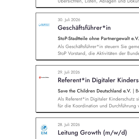
Übersichten, Listen, Ablagen und Dokum
Anfragen und interner Kommunikation. U
Veranstaltungen (online und in Präsenz).
30. Juli 2026
insbesondere bei der Verwaltung der Mit
Geschäftsführer*in
und bei der Organisation von Vereinsg
StoP-Stadtteile ohne Partnergewalt e.V
Als Geschäftsführer*in steuern Sie ge
StoP Vorstand, die Aktivitäten der Bund
Projektmanagement und Verantwortung 
Gesamtsteuerung und Sicherstellung des 
29. Juli 2026
und des Vereins (Finanzierung, Control
Referent*in Digitaler Kinder
sowie Personalverantwortung für die Bun
Save the Children Deutschland e.V.
|
Be
Als Referent*in Digitaler Kinderschutz s
für die Koordination und Durchführung 
Identifikation, Ansprache und Akquise vo
zum sensiblen Umgang mit Kinderfotos un
28. Juli 2026
und -verbände, Jugendverbände, Kinder-
Leitung Growth (m/w/d)
Konzeption und Durchführung zielgruppe