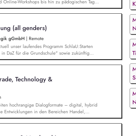
d Online-Workshops bis hin zu pädogischen Tagen
K
unsere Plattform schlau-lernen.org. Die inhaltlichen
eichen Lesen lernen,
M
betisierung in der Grundschule.
ung (all genders)
N
agogik gGmbH
|
Remote
M
tuell unser laufendes Programm SchlaU:Starten
T
in DaZ für die Grundschule" sowie zukünftig
ne Projekte mit den Schwerpunkten
es Deutschlernen von der Grundschule bis in die
M
nbildung entwickelt in seinen Projekten dazu
S
Trade, Technology &
errichtsmaterialien und begleitet pädagogische
eiterbildungsangeboten online wie offline.
M
n
N
iten hochrangige Dialogformate – digital, hybrid
elle Entwicklungen in den Bereichen Handel,
che Sicherheit und bereiten diese für
Publikationen und politische Diskussionen auf.
t*innen sowie Diskussionspartner aus Politik,