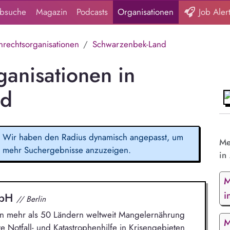
obsuche
Magazin
Podcasts
Organisationen
Job Aler
rechtsorganisationen
Schwarzenbek-Land
anisationen in
nd
Wir haben den Radius dynamisch angepasst, um
Me
mehr Suchergebnisse anzuzeigen.
in 
M
i
mbH
// Berlin
 in mehr als 50 Ländern weltweit Mangelernährung
M
e Notfall- und Katastrophenhilfe in Krisengebieten