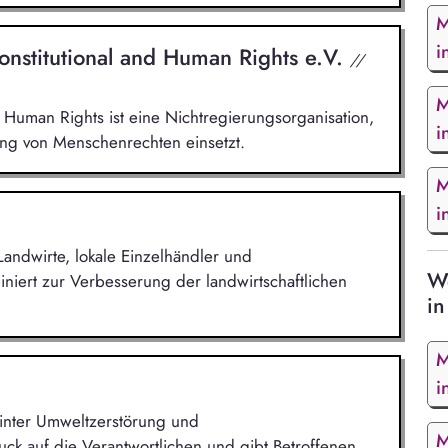
M
i
nstitutional and Human Rights e.V.
//
M
 Human Rights ist eine Nichtregierungsorganisation,
i
ung von Menschenrechten einsetzt.
M
i
r Landwirte, lokale Einzelhändler und
We
iert zur Verbesserung der landwirtschaftlichen
in
M
i
inter Umweltzerstörung und
M
ck auf die Verantwortlichen und gibt Betroffenen