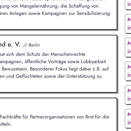
i
gung von Mangelernährung, die Schaffung von
ären Anlagen sowie Kampagnen zur Sensibilisierung
M
i
M
nd e. V.
// Berlin
i
n hat sich dem Schutz der Menschenrechte
Kampagnen, öffentliche Vorträge sowie Lobbyarbeit
M
 Bewusstsein. Besonderer Fokus liegt dabei z.B. auf
i
n und Geflüchteten sowie der Unterstützung zu
M
i
M
Fachkräfte für Partnerorganisationen von Brot für die
i
tteln.