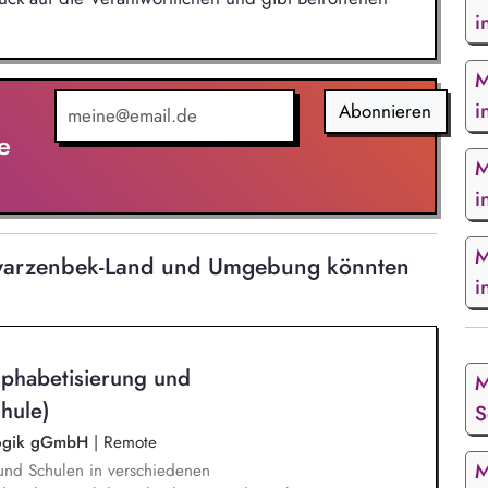
i
M
i
Abonnieren
e
M
i
M
hwarzenbek-Land und Umgebung könnten
i
lphabetisierung und
M
hule)
S
agogik gGmbH
|
Remote
M
und Schulen in verschiedenen