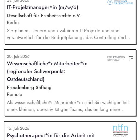
23. Juli 2026
unserer Donor Journeys. Ko-Produktion von Content für die
IT-Projektmanager*in (m/w/d)
Print Kommunikation in enger Zusammenarbeit mit dem Team
Brand, Content & Publikationen. Redaktion und Prüfung von
Gesellschaft für Freiheitsrechte e.V.
Content/Texten für andere Kanäle und Medien.
Berlin
Sie planen, steuern und evaluieren IT-Projekte und sind
verantwortlich für die Budgetplanung, das Controlling und
die Ressourcenverteilung, Sie steuern das
Wissensmanagement und begleiten die Migration sowie die
20. Juli 2026
fortlaufende Verwaltung unserer Cloud-Dienste, Sie arbeiten
Wissenschaftliche*r Mitarbeiter*in
mit der Systemadministration zusammen und sind dabei
(regionaler Schwerpunkt:
verantwortlich für die Kommunikation mit unseren externen
Dienstleistern, Sie tragen die Verantwortung für die Qualität
Ostdeutschland)
des First-Level-Supports für das GFF-Team.
Freudenberg Stiftung
Remote
Als wissenschaftliche*r Mitarbeiter*in sind Sie wichtiger Teil
eines kleinen, operativ tätigen Teams, das entlang einer
klaren Programmatik langfristig soziale Innovation
implementiert. Sie unterstützen die Geschäftsführung bei der
16. Juli 2026
Umsetzung der Stiftungsprogrammatik und entwickeln dabei
Psychotherapeut*in für die Arbeit mit
die Internationalisierungsstrategie der Stiftung weiter. Sie