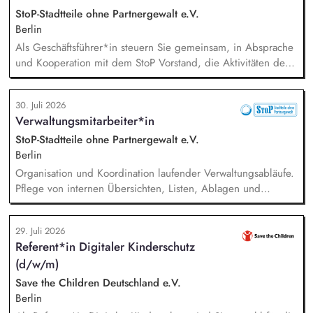
Diskussionen auf. Sie identifizieren und gewinnen
StoP-Stadtteile ohne Partnergewalt e.V.
Referent*innen sowie Diskussionspartner aus Politik,
Berlin
Wirtschaft, Wissenschaft und Zivilgesellschaft.
Als Geschäftsführer*in steuern Sie gemeinsam, in Absprache
und Kooperation mit dem StoP Vorstand, die Aktivitäten der
Bundesfachstelle StoP. Im Einzelnen bedeutet das:
Projektmanagement und Verantwortung für die Umsetzung
30. Juli 2026
des Gesamtprojektes, Gesamtsteuerung und Sicherstellung
Verwaltungsmitarbeiter*in
des wirtschaftlichen Betriebes der Geschäftsstelle und des
Vereins (Finanzierung, Controlling), Akquise von
StoP-Stadtteile ohne Partnergewalt e.V.
Fördermitteln und Spenden sowie Personalverantwortung für
Berlin
die Bundesfachstelle mit 4 Mitarbeitenden.
Organisation und Koordination laufender Verwaltungsabläufe.
Pflege von internen Übersichten, Listen, Ablagen und
Dokumentationen. Verwaltung von Terminen, Fristen,
Anfragen und interner Kommunikation. Unterstützung bei der
29. Juli 2026
Organisation von Veranstaltungen (online und in Präsenz).
Referent*in Digitaler Kinderschutz
Administrative Unterstützung der Vereinsarbeit, insbesondere
(d/w/m)
bei der Verwaltung der Mitgliederdaten, Mitgliedsbeiträge,
Vereinsregister und bei der Organisation von
Save the Children Deutschland e.V.
Vereinsgremien.
Berlin