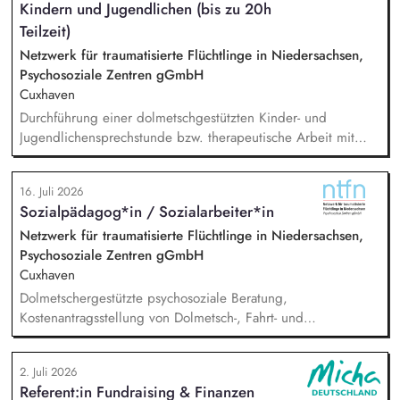
Kindern und Jugendlichen (bis zu 20h
übersetzen wissenschaftliche Erkenntnisse in
alltagsangebundene Handlungsansätze entlang unserer
Teilzeit)
Stiftungsprogrammatik.
Netzwerk für traumatisierte Flüchtlinge in Niedersachsen,
Psychosoziale Zentren gGmbH
Cuxhaven
Durchführung einer dolmetschgestützten Kinder- und
Jugendlichensprechstunde bzw. therapeutische Arbeit mit
geflüchteten Kindern und Jugendlichen /
(trauma-)pädagogische Fachberatung, Dokumentation und
16. Juli 2026
Austausch mit dem Team, Stellungnahmen, Mitarbeit in
Sozialpädagog*in / Sozialarbeiter*in
externen Netzwerken und Arbeitsgruppen.
Netzwerk für traumatisierte Flüchtlinge in Niedersachsen,
Psychosoziale Zentren gGmbH
Cuxhaven
Dolmetschergestützte psychosoziale Beratung,
Kostenantragsstellung von Dolmetsch-, Fahrt- und
Therapiekosten, Mitarbeit in externen Netzwerken und
Arbeitsgruppen, Vermittlung in die psychiatrische /
2. Juli 2026
psychotherapeutische Regelversorgung.
Referent:in Fundraising & Finanzen