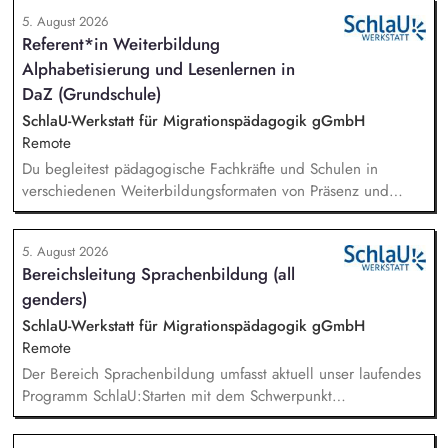
5. August 2026
Referent*in Weiterbildung
Alphabetisierung und Lesenlernen in
DaZ (Grundschule)
SchlaU-Werkstatt für Migrationspädagogik gGmbH
Remote
Du begleitest pädagogische Fachkräfte und Schulen in
verschiedenen Weiterbildungsformaten von Präsenz und
Online-Workshops bis hin zu pädogischen Tagen und erstellst
Online-Selbstlernkurse für unsere Plattform schlau-lernen.org.
5. August 2026
Die inhaltlichen Schwerpunkte liegen dabei auf den
Bereichsleitung Sprachenbildung (all
Bereichen Lesen lernen, Mehrsprachigkeitsbewusstsein und
genders)
Alphabetisierung in der Grundschule.
SchlaU-Werkstatt für Migrationspädagogik gGmbH
Remote
Der Bereich Sprachenbildung umfasst aktuell unser laufendes
Programm SchlaU:Starten mit dem Schwerpunkt
"Alphabetisierung in DaZ für die Grundschule" sowie
zukünftig weitere auf Unterrichtsmaterial bezogene Projekte