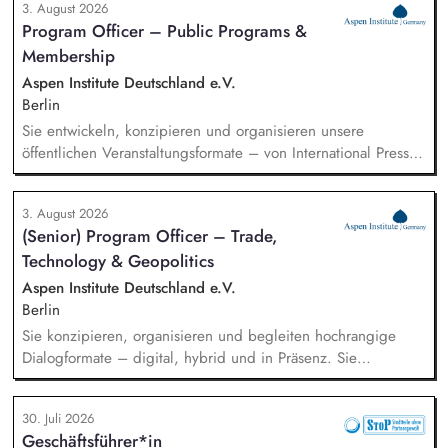
3. August 2026
mit den Schwerpunkten sprachensensibles und
Program Officer – Public Programs &
rassismuskritisches Deutschlernen von der Grundschule bis in
Membership
die Berufliche Bildung. Der Bereich Sprachenbildung
entwickelt in seinen Projekten dazu zielgruppengerechte und
Aspen Institute Deutschland e.V.
innovative Unterrichtsmaterialien und begleitet pädagogische
Berlin
Fachkräfte mit daran angeschlossenen
Sie entwickeln, konzipieren und organisieren unsere
Weiterbildungsangeboten online wie offline.
öffentlichen Veranstaltungsformate – von International Press
Roundtables, Deep Dive Discussions und Aspen Fireside
Chats bis hin zu besonderen Formaten wie der Aspen
3. August 2026
Summer Party, der Aspen Gala und neuen
(Senior) Program Officer – Trade,
Veranstaltungsformaten. Sie identifizieren aktuelle politische
Technology & Geopolitics
Themen und gewinnen hochrangige Referentinnen sowie
Diskussionspartnerinnen aus Politik, Wirtschaft, Wissenschaft,
Aspen Institute Deutschland e.V.
Medien und Zivilgesellschaft.
Berlin
Sie konzipieren, organisieren und begleiten hochrangige
Dialogformate – digital, hybrid und in Präsenz. Sie
identifizieren aktuelle Entwicklungen in den Bereichen
Handel, Technologie, Geopolitik und wirtschaftliche
30. Juli 2026
Sicherheit und bereiten diese für Veranstaltungen,
Geschäftsführer*in
Hintergrundgespräche, Publikationen und politische