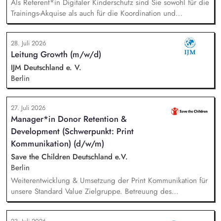
Als Referent*in Digitaler Kinderschutz sind Sie sowohl für die
Trainings-Akquise als auch für die Koordination und
Durchführung von ca. zweistündigen Workshops
verantwortlich. Identifikation, Ansprache und Akquise von
28. Juli 2026
Institutionen und Organisationen für Trainings zum sensiblen
Leitung Growth (m/w/d)
Umgang mit Kinderfotos und -videos (z. B. Kitas, Schulen,
Sportvereine und -verbände, Jugendverbände,
IJM Deutschland e. V.
Kinder-/Jugendreiseveranstalter). Eigenständige Konzeption
Berlin
und Durchführung zielgruppengerechter Trainings in
digitalen Formaten sowie in Präsenz bei Auftraggebern.
27. Juli 2026
Manager*in Donor Retention &
Development (Schwerpunkt: Print
Kommunikation) (d/w/m)
Save the Children Deutschland e.V.
Berlin
Weiterentwicklung & Umsetzung der Print Kommunikation für
unsere Standard Value Zielgruppe. Betreuung des
postalischen Mailing-Programm inkl. der Spendenmagazine
und Spendenaufrufe sowie der Print Kommunikation innerhalb