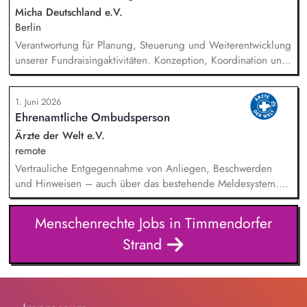
Micha Deutschland e.V.
Berlin
Verantwortung für Planung, Steuerung und Weiterentwicklung
unserer Fundraisingaktivitäten. Konzeption, Koordination und
Umsetzung zentraler Fundraisingkampagnen (z. B. Frühjahr,
Jahresende, Aktionen). Aufbau, Pflege und strategische
1. Juni 2026
Weiterentwicklung der Spender:innen‑ und
Ehrenamtliche Ombudsperson
Großspender:innen‑Beziehungen. Drittmittelmanagement:
Antragstellung, Berichte, Mittelabrufe und Fristenkontrolle.
Ärzte der Welt e.V.
Budget‑ und Liquiditätsplanung sowie laufendes
remote
Finanzmonitoring.
Vertrauliche Entgegennahme von Anliegen, Beschwerden
und Hinweisen – auch über das bestehende Meldesystem.
Vermittlung bei Konflikten und Unterstützung bei
Klärungsprozessen. Konzeption und Durchführung von
Menschenrechte Jobs in Timmendorfer
Schulungen und Sensibilisierungsformaten. Mitwirkung an der
Strand
Weiterentwicklung von Leitlinien, Verhaltenskodizes und dem
Meldesystem. Förderung einer offenen Feedback- und
Beschwerdekultur innerhalb der Organisation.