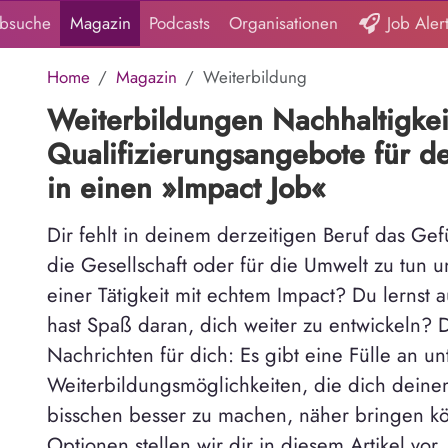
obsuche
Magazin
Podcasts
Organisationen
Job Aler
Home
Magazin
Weiterbildung
Weiterbildungen Nachhaltigkei
Qualifizierungsangebote für de
in einen »Impact Job«
Dir fehlt in deinem derzeitigen Beruf das Gefü
die Gesellschaft oder für die Umwelt zu tun 
einer Tätigkeit mit echtem Impact? Du lerns
hast Spaß daran, dich weiter zu entwickeln?
Nachrichten für dich: Es gibt eine Fülle an un
Weiterbildungsmöglichkeiten, die dich deinem
bisschen besser zu machen, näher bringen kö
Optionen stellen wir dir in diesem Artikel vo