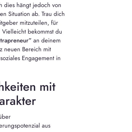
h dies hängt jedoch von
en Situation ab. Trau dich
geber mitzuteilen, für
. Vielleicht bekommst du
ntrapreneur”
an deinem
z neuen Bereich mit
 soziales Engagement in
keiten mit
arakter
über
erungspotenzial aus