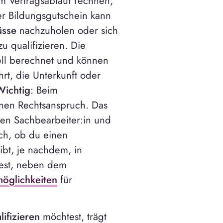
 Vertragsablauf rechnen,
er Bildungsgutschein kann
üsse
nachzuholen oder sich
zu qualifizieren. Die
ell berechnet und können
hrt, die Unterkunft oder
Wichtig
: Beim
inen Rechtsanspruch. Das
gen Sachbearbeiter:in und
ch, ob du einen
bt, je nachdem, in
dest, neben dem
öglichkeiten
für
ifizieren
möchtest, trägt