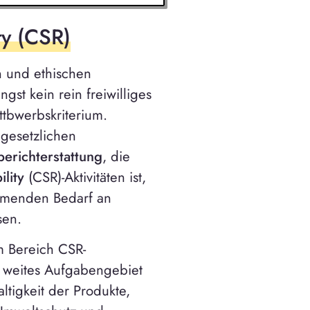
ty (CSR)
n und ethischen
gst kein rein freiwilliges
ttbwerbskriterium.
 gesetzlichen
berichterstattung
, die
ility
(CSR)-Aktivitäten ist,
hmenden Bedarf an
sen.
m Bereich CSR-
 weites Aufgabengebiet
tigkeit der Produkte,