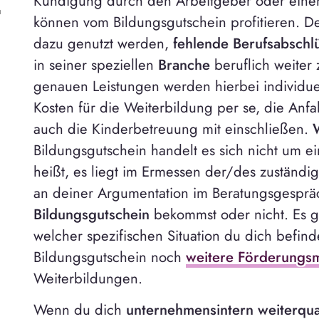
Kündigung durch den Arbeitgeber oder einem
n
können vom Bildungsgutschein profitieren. D
dazu genutzt werden,
fehlende Berufsabschl
in seiner speziellen
Branche
beruflich weiter 
genauen Leistungen werden hierbei individu
Kosten für die Weiterbildung per se, die Anfa
auch die Kinderbetreuung mit einschließen.
Bildungsgutschein handelt es sich nicht um e
heißt, es liegt im Ermessen der/des zuständi
an deiner Argumentation im Beratungsgesprä
Bildungsgutschein
bekommst oder nicht. Es gi
welcher spezifischen Situation du dich befin
Bildungsgutschein noch
weitere Förderungsm
Weiterbildungen.
Wenn du dich
unternehmensintern weiterqual