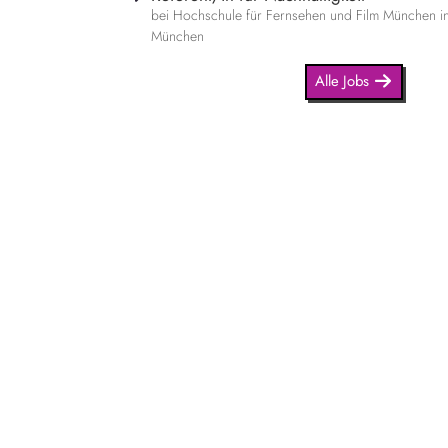
bei Hochschule für Fernsehen und Film München i
München
Alle Jobs