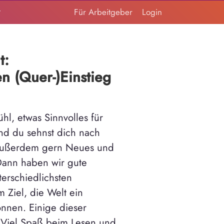
t
Für Arbeitgeber
Login
t:
n (Quer-)Einstieg
hl, etwas Sinnvolles für
und du sehnst dich nach
t außerdem gern Neues und
 Dann haben wir gute
terschiedlichsten
 Ziel, die Welt ein
nnen. Einige dieser
r. Viel Spaß beim Lesen und