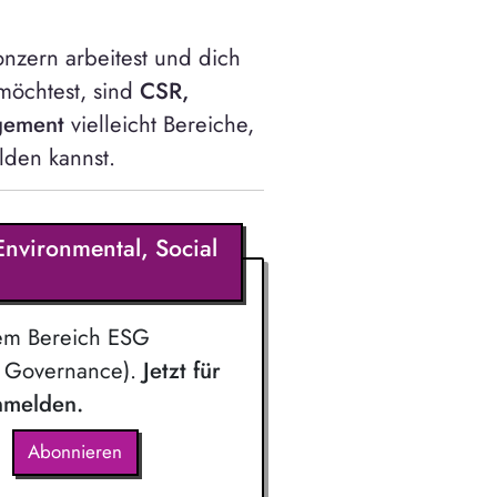
nzern arbeitest und dich
 möchtest, sind
CSR,
gement
vielleicht Bereiche,
lden kannst.
Environmental, Social
dem Bereich ESG
& Governance).
Jetzt für
anmelden.
Abonnieren