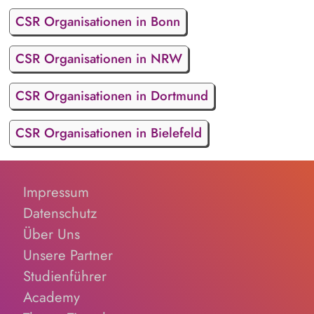
CSR Organisationen in Bonn
CSR Organisationen in NRW
CSR Organisationen in Dortmund
CSR Organisationen in Bielefeld
Impressum
Datenschutz
Über Uns
Unsere Partner
Studienführer
Academy