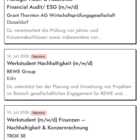
Nachhaltigkeitsberichtserstattung. Mitwirkung bei der Planung
Financial Audit/ ESG (m/w/d)
und Durchführung von Nachhaltigkeitsprojekten (z.B. durch
die Erstellung von Präsentationen, Projektdokumentationen
Grant Thornton AG Wirtschaftsprüfungsgesellschaft
und Analysen sowie durch die Vorbereitung und Begleitung
Düsseldorf
interner Termine).
Du verantwortest die Prüfung von Jahres- und
Konzernabschlüssen sowie insbesondere von
Nachhaltigkeitsberichten. Du berätst und betreust unsere
vielfältige, international ausgerichtete Mandantschaft bei der
16. Juli 2026
Implementierung von Prozessen und der Erstellung von
Stepstone
Werkstudent Nachhaltigkeit (m/w/d)
Nachhaltigkeitsberichten. Du verantwortest prüfungsnahe
Beratungsprojekte mit dem Schwerpunkt Nachhaltigkeit. Du
REWE Group
bringst Dein Fachwissen in nationalen und internationalen
Köln
(GT-)Gremien ein.
Du unterstützt bei der Planung und Umsetzung von Projekten
im Bereich gesellschaftliches Engagement für REWE und
Penny sowie bei Klima- und Innovationsthemen. Du arbeitest
aktiv bei der internen und externen Kommunikation zu
10. Juli 2026
unseren Projekten mit. Du erstellst Analysen, Präsentationen
Stepstone
Werkstudent (m/w/d) Finanzen –
und Entscheidungsvorlagen und bringst deine Ideen in die
Nachhaltigkeit & Konzernrechnung
Weiterentwicklung unserer Nachhaltigkeitsaktivitäten ein. Du
übernimmst Eigenverantwortung für Teilprojekte und
TROX SE