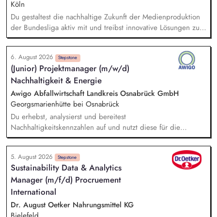
Köln
Du gestaltest die nachhaltige Zukunft der Medienproduktion
der Bundesliga aktiv mit und treibst innovative Lösungen zur
Reduzierung von Emissionen voran. Dein Fokus liegt auf der
Evaluierung von Reduktionspotentialen von TV-
6. August 2026
Produktionskonzepten hinsichtlich Co2e-Fußabdruck,
Stepstone
(Junior) Projektmanager (m/w/d)
Durchführung einer Machbarkeitsstudie zur emissionsfreien
Nachhaltigkeit & Energie
USV-Stromversorgung sowie der Koordination interner und
externer Stakeholder.
Awigo Abfallwirtschaft Landkreis Osnabrück GmbH
Georgsmarienhütte bei Osnabrück
Du erhebst, analysierst und bereitest
Nachhaltigkeitskennzahlen auf und nutzt diese für die
Erstellung sowie kontinuierliche Weiterentwicklung unseres
Nachhaltigkeitsberichts nach anerkannten Berichtsstandards
5. August 2026
(z. B. VSME). Bei der Berechnung und Weiterentwicklung
Stepstone
Sustainability Data & Analytics
unseres Corporate Carbon Footprints (CCF) unterstützt du
Manager (m/f/d) Procruement
und leitest gemeinsam mit dem Team Maßnahmen zur
Emissionsreduzierung ab. Du entwickelst ökologische
International
Nachhaltigkeitskennzahlen, Klimaziele und Maßnahmen mit
Dr. August Oetker Nahrungsmittel KG
und unterstützt deren Umsetzung sowie Erfolgskontrolle.
Bielefeld