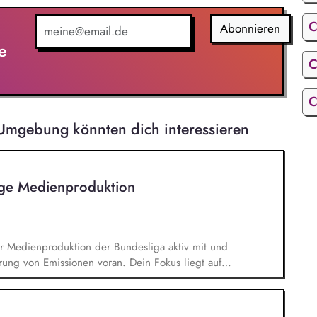
C
Abonnieren
e
C
C
Umgebung könnten dich interessieren
ige Medienproduktion
er Medienproduktion der Bundesliga aktiv mit und
rung von Emissionen voran. Dein Fokus liegt auf
en von TV-Produktionskonzepten hinsichtlich
chbarkeitsstudie zur emissionsfreien USV-
 interner und externer Stakeholder.