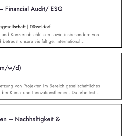
latorischen Meldungen im ESG-Umfeld. Analyse
– Financial Audit/ ESG
sgesellschaft
|
Düsseldorf
s- und Konzernabschlüssen sowie insbesondere von
betreust unsere vielfältige, international
plementierung von Prozessen und der Erstellung
twortest prüfungsnahe Beratungsprojekte mit dem
Dein Fachwissen in nationalen und internationalen
 (m/w/d)
tzung von Projekten im Bereich gesellschaftliches
ei Klima- und Innovationsthemen. Du arbeitest
munikation zu unseren Projekten mit. Du erstellst
ungsvorlagen und bringst deine Ideen in die
tsaktivitäten ein. Du übernimmst
en – Nachhaltigkeit &
 definierte Aufgabenbereiche sowie alltägliche