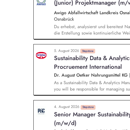
(Junior) Projektmanager (m/
Awigo Abfallwirtschaft Landkreis Os
Osnabrück
Du erhebst, analysierst und bereitest Na
die Erstellung sowie kontinuierliche We
nach anerkannten Berichtsstandards (z.
Weiterentwicklung unseres Corporate Car
5. August 2026
gemeinsam mit dem Team Maßnahmen zur
Stepstone
Sustainability Data & Analyt
ökologische Nachhaltigkeitskennzahlen,
deren Umsetzung sowie Erfolgskontrolle.
Procruement International
Projektmanagement bei unseren Projekte
Dr. August Oetker Nahrungsmittel KG
Batteriespeicher und weiteren Zukunftst
As a Sustainability Data & Analytics Ma
you will be responsible for managing sust
sustainability requirements into data, sy
responsible for the functional managemen
4. August 2026
landscapes, including SAP MM/BW, CO₂ 
Stepstone
Senior Manager Sustainabilit
and Sedex, ensuring that sustainability-r
and readily available for use. You will 
(m/w/d)
international sustainability activities i