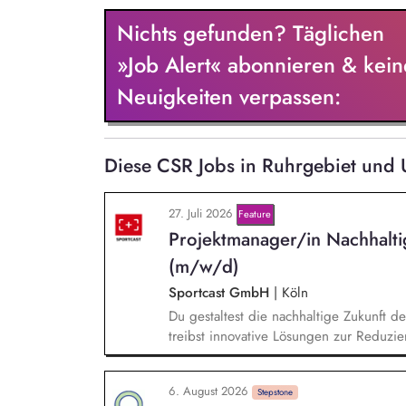
Nichts gefunden? Täglichen
»Job Alert« abonnieren & kein
Neuigkeiten verpassen:
Diese CSR Jobs in Ruhrgebiet und 
27. Juli 2026
Feature
Projektmanager/in Nachhalt
(m/w/d)
Sportcast GmbH
|
Köln
Du gestaltest die nachhaltige Zukunft d
treibst innovative Lösungen zur Reduzie
der Evaluierung von Reduktionspotential
Co2e-Fußabdruck, Durchführung einer Ma
6. August 2026
Stromversorgung sowie der Koordination
Stepstone