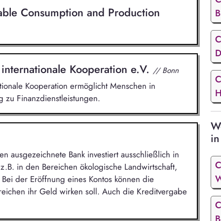
nable Consumption and Production
B
C
D
 internationale Kooperation e.V.
// Bonn
C
ationale Kooperation ermöglicht Menschen in
H
 zu Finanzdienstleistungen.
We
in
sen ausgezeichnete Bank investiert ausschließlich in
C
 z.B. in den Bereichen ökologische Landwirtschaft,
W
 Bei der Eröffnung eines Kontos können die
eichen ihr Geld wirken soll. Auch die Kreditvergabe
C
B