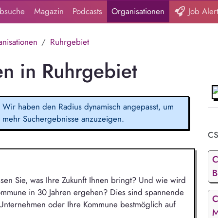
obsuche
Magazin
Podcasts
Organisationen
Job Aler
nisationen
Ruhrgebiet
n in Ruhrgebiet
Wir haben den Radius dynamisch angepasst, um
mehr Suchergebnisse anzuzeigen.
CS
C
B
ssen Sie, was Ihre Zukunft Ihnen bringt? Und wie wird
Kommune in 30 Jahren ergehen? Dies sind spannende
C
r Unternehmen oder Ihre Kommune bestmöglich auf
M