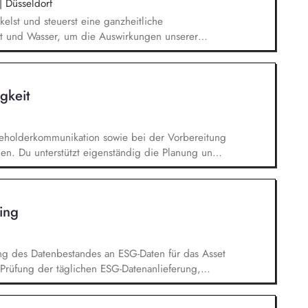
|
Düsseldorf
ty standards across the supply chain.
kelst und steuerst eine ganzheitliche
tät und Wasser, um die Auswirkungen unserer
systeme gezielt zu minimieren. Risiken und
 sowie bewertest naturbezogene Auswirkungen,
erer gesamten Wertschöpfungskette und leitest
gkeit
 KPIs steuern: Du definierst klare Ziele,
tzt diese in enger Zusammenarbeit mit den
m.
takeholderkommunikation sowie bei der Vorbereitung
gen. Du unterstützt eigenständig die Planung und
Nachhaltigkeit. Bei der Mitarbeit im Rahmen der
wirkung bei der Planung und Durchführung von
 Erstellung von Präsentationen,
ing
owie durch die Vorbereitung und Begleitung
ng des Datenbestandes an ESG-Daten für das Asset
Prüfung der täglichen ESG-Datenanlieferung,
und Weiterentwicklung von Ausschlusslisten für die
. Erstellung von Kunden-Reports auf Grundlage