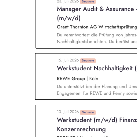
23. Juli 2026
von ESG-Daten. Unterstützung bei regu
Stepstone
Manager Audit & Assurance 
und Research im ESG-Umfeld.
(m/w/d)
Grant Thornton AG Wirtschaftsprüfung
Du verantwortest die Prüfung von Jahre
Nachhaltigkeitsberichten. Du berätst und 
ausgerichtete Mandantschaft bei der Im
von Nachhaltigkeitsberichten. Du veran
16. Juli 2026
Schwerpunkt Nachhaltigkeit. Du bringst 
Stepstone
Werkstudent Nachhaltigkeit
(GT-)Gremien ein.
REWE Group
|
Köln
Du unterstützt bei der Planung und Umse
Engagement für REWE und Penny sowie b
aktiv bei der internen und externen Kom
Analysen, Präsentationen und Entscheid
10. Juli 2026
Weiterentwicklung unserer Nachhaltigkei
Stepstone
Werkstudent (m/w/d) Finanz
Eigenverantwortung für Teilprojekte und
Aufgaben im Team.
Konzernrechnung