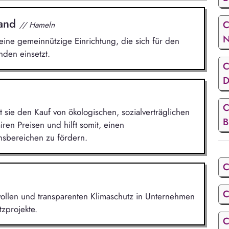
land
C
// Hameln
ine gemeinnützige Einrichtung, die sich für den
den einsetzt.
C
D
C
sie den Kauf von ökologischen, sozialverträglichen
B
ren Preisen und hilft somit, einen
nsbereichen zu fördern.
C
C
nnvollen und transparenten Klimaschutz in Unternehmen
zprojekte.
C