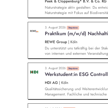
Peek & Cloppenburg* B.V. & Co. KG
the implementation status of sustainabili
Naturstrategie aktiv gestalten: Du entwic
Naturstrategie mit Fokus auf Biodiversi
Unternehmensgruppe auf natürliche Öko
Chancen analysieren: Du identifizierst
3. August 2026
Risiken und Abhängigkeiten entlang uns
Stepstone
Praktikum (m/w/d) Nachhalti
daraus wirksame Maßnahmen ab. Ziele und
Messgrößen und Maßnahmenpläne und se
REWE Group
|
Köln
relevanten Fachbereichen erfolgreich u
Du unterstützt uns tatkräftig bei der S
von internen und externen Veranstaltun
Durchführung von Projekten im Kontext 
Nachhaltigkeitsberichtserstattung. Mit
3. August 2026
Nachhaltigkeitsprojekten (z.B. durch die
Stepstone
Werkstudent:in ESG Controll
Projektdokumentationen und Analysen s
interner Termine).
HDI AG
|
Köln
Qualitätssicherung und Weiterentwicklu
Management. Fachliche und technische 
Analyse von Auffälligkeiten. Erstellung 
Kapitalanlage anhand von ESG-Kriterien