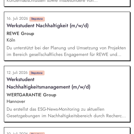
Konzernabschlüssen sowie insbesondere von
Nachhaltigkeitsberichten. Du berätst und betreust unsere
vielfältige, international ausgerichtete Mandantschaft bei der
16. Juli 2026
Implementierung von Prozessen und der Erstellung von
Stepstone
Werkstudent Nachhaltigkeit (m/w/d)
Nachhaltigkeitsberichten. Du verantwortest prüfungsnahe
Beratungsprojekte mit dem Schwerpunkt Nachhaltigkeit. Du
REWE Group
bringst Dein Fachwissen in nationalen und internationalen
Köln
(GT-)Gremien ein.
Du unterstützt bei der Planung und Umsetzung von Projekten
im Bereich gesellschaftliches Engagement für REWE und
Penny sowie bei Klima- und Innovationsthemen. Du arbeitest
aktiv bei der internen und externen Kommunikation zu
12. Juli 2026
unseren Projekten mit. Du erstellst Analysen, Präsentationen
Stepstone
Werkstudent
und Entscheidungsvorlagen und bringst deine Ideen in die
Nachhaltigkeitsmanagement (m/w/d)
Weiterentwicklung unserer Nachhaltigkeitsaktivitäten ein. Du
übernimmst Eigenverantwortung für Teilprojekte und
WERTGARANTIE Group
definierte Aufgabenbereiche sowie alltägliche Aufgaben im
Hannover
Team.
Du erstellst das ESG-News-Monitoring zu aktuellen
Gesetzgebungen im Nachhaltigkeitsbereich durch Recherche
verschiedener Datenbanken. Du unterstützt bei der Planung
und Umsetzung von aktuellen Nachhaltigkeitsprojekten und -
10. Juli 2026