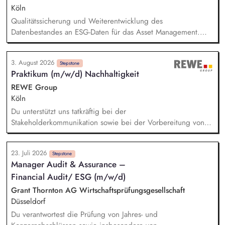
Wertschöpfungskette und leitest daraus wirksame Maßnahmen
Köln
ab. Ziele und KPIs steuern: Du definierst klare Ziele,
Qualitätssicherung und Weiterentwicklung des
Messgrößen und Maßnahmenpläne und setzt diese in enger
Datenbestandes an ESG-Daten für das Asset Management.
Zusammenarbeit mit den relevanten Fachbereichen
Fachliche und technische Prüfung der täglichen ESG-
erfolgreich um.
Datenanlieferung, Analyse von Auffälligkeiten. Erstellung und
3. August 2026
Weiterentwicklung von Ausschlusslisten für die Kapitalanlage
Stepstone
Praktikum (m/w/d) Nachhaltigkeit
anhand von ESG-Kriterien. Erstellung von Kunden-Reports auf
Grundlage von ESG-Daten. Unterstützung bei regulatorischen
REWE Group
Meldungen im ESG-Umfeld. Analyse und Research im ESG-
Köln
Umfeld.
Du unterstützt uns tatkräftig bei der
Stakeholderkommunikation sowie bei der Vorbereitung von
internen und externen Veranstaltungen. Du unterstützt
eigenständig die Planung und Durchführung von Projekten im
23. Juli 2026
Kontext Nachhaltigkeit. Bei der Mitarbeit im Rahmen der
Stepstone
Manager Audit & Assurance –
Nachhaltigkeitsberichtserstattung. Mitwirkung bei der Planung
Financial Audit/ ESG (m/w/d)
und Durchführung von Nachhaltigkeitsprojekten (z.B. durch
die Erstellung von Präsentationen, Projektdokumentationen
Grant Thornton AG Wirtschaftsprüfungsgesellschaft
und Analysen sowie durch die Vorbereitung und Begleitung
Düsseldorf
interner Termine).
Du verantwortest die Prüfung von Jahres- und