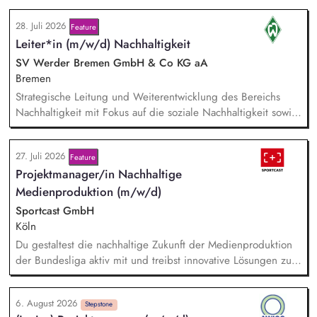
28. Juli 2026
Feature
Leiter*in (m/w/d) Nachhaltigkeit
SV Werder Bremen GmbH & Co KG aA
Bremen
Strategische Leitung und Weiterentwicklung des Bereichs
Nachhaltigkeit mit Fokus auf die soziale Nachhaltigkeit sowie
Verantwortung für die Erreichung der Nachhaltigkeitsziele in
Zusammenarbeit mit der Geschäftsführung und anderen
27. Juli 2026
Feature
Bereichen. Disziplinarische und fachliche Führung sowie
Projektmanager/in Nachhaltige
Entwicklung der Mitarbeiter*innen im Bereich Nachhaltigkeit.
Pflege und Weiterentwicklung des Netzwerks an
Medienproduktion (m/w/d)
Kooperationspartner*innen sowie strategische Entwicklung
Sportcast GmbH
nachhaltigkeitsbezogener Partnerschaften.
Köln
Du gestaltest die nachhaltige Zukunft der Medienproduktion
der Bundesliga aktiv mit und treibst innovative Lösungen zur
Reduzierung von Emissionen voran. Dein Fokus liegt auf der
Evaluierung von Reduktionspotentialen von TV-
6. August 2026
Produktionskonzepten hinsichtlich Co2e-Fußabdruck,
Stepstone