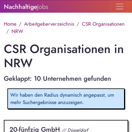
Nachhaltige
Jobs
Home
Arbeitgeberverzeichnis
CSR Organisationen
NRW
CSR Organisationen in
NRW
Geklappt: 10 Unternehmen gefunden
Wir haben den Radius dynamisch angepasst, um
mehr Suchergebnisse anzuzeigen.
20-fünfzig GmbH
// Düsseldorf