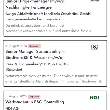
(Junior) Projektmanager (m/w/d)
Durchführung einer Machbarkeitsstudie zur emissionsfreien
Nachhaltigkeit & Energie
USV-Stromversorgung sowie der Koordination interner und
externer Stakeholder.
Awigo Abfallwirtschaft Landkreis Osnabrück GmbH
Georgsmarienhütte bei Osnabrück
Du erhebst, analysierst und bereitest
Nachhaltigkeitskennzahlen auf und nutzt diese für die
Erstellung sowie kontinuierliche Weiterentwicklung unseres
Nachhaltigkeitsberichts nach anerkannten Berichtsstandards
4. August 2026
(z. B. VSME). Bei der Berechnung und Weiterentwicklung
Stepstone
Senior Manager Sustainability –
unseres Corporate Carbon Footprints (CCF) unterstützt du
Biodiversität & Wasser (m/w/d)
und leitest gemeinsam mit dem Team Maßnahmen zur
Emissionsreduzierung ab. Du entwickelst ökologische
Peek & Cloppenburg* B.V. & Co. KG
Nachhaltigkeitskennzahlen, Klimaziele und Maßnahmen mit
Düsseldorf
und unterstützt deren Umsetzung sowie Erfolgskontrolle.
Naturstrategie aktiv gestalten: Du entwickelst und steuerst
Darüber hinaus unterstützt du das Projektmanagement bei
eine ganzheitliche Naturstrategie mit Fokus auf Biodiversität
unseren Projekten im Bereich Windenergie, Photovoltaik,
und Wasser, um die Auswirkungen unserer
Batteriespeicher und weiteren Zukunftsthemen der
Unternehmensgruppe auf natürliche Ökosysteme gezielt zu
Energiewirtschaft.
3. August 2026
minimieren. Risiken und Chancen analysieren: Du
Stepstone
Werkstudent:in ESG Controlling
identifizierst sowie bewertest naturbezogene Auswirkungen,
Risiken und Abhängigkeiten entlang unserer gesamten
HDI AG