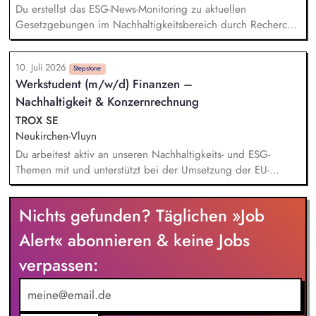
Team.
Du erstellst das ESG-News-Monitoring zu aktuellen
Gesetzgebungen im Nachhaltigkeitsbereich durch Recherche
verschiedener Datenbanken. Du unterstützt bei der Planung
und Umsetzung von aktuellen Nachhaltigkeitsprojekten und -
10. Juli 2026
Maßnahmen auf Unternehmensebene. Du übernimmst
Stepstone
Werkstudent (m/w/d) Finanzen –
Aufgaben in unseren vielfältigen Themenfeldern, u.a.
Nachhaltigkeit & Konzernrechnung
Kreislaufwirtschaft, Aktive Mobilität, Soziale Nachhaltigkeit,
Nachhaltigkeitskommunikation. Du bist in die Erstellung des
TROX SE
Nachhaltigkeitsberichts und die Erhebung entsprechender
Neukirchen-Vluyn
Kennzahlen (insb. CO2-Bilanz) eingebunden.
Du arbeitest aktiv an unseren Nachhaltigkeits- und ESG-
Themen mit und unterstützt bei der Umsetzung der EU-
Taxonomie. Du analysierst Nachhaltigkeitsdaten, bereitest
diese auf und leistest damit einen wichtigen Beitrag zum
Nichts gefunden? Täglichen »Job
Konzernreporting. Du erstellst aussagekräftige Präsentationen
für das Finanzreporting. Du wirkst bei der Einführung einer
Alert« abonnieren & keine Jobs
modernen Business-Intelligence-Lösung (BI) zur
verpassen:
Digitalisierung unseres Nachhaltigkeitsreportings mit.