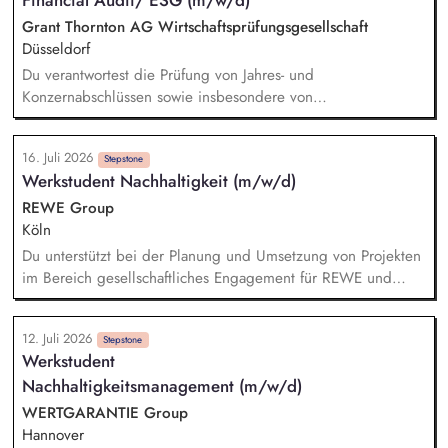
Financial Audit/ ESG (m/w/d)
und Durchführung von Nachhaltigkeitsprojekten (z.B. durch
die Erstellung von Präsentationen, Projektdokumentationen
Grant Thornton AG Wirtschaftsprüfungsgesellschaft
und Analysen sowie durch die Vorbereitung und Begleitung
Düsseldorf
interner Termine).
Du verantwortest die Prüfung von Jahres- und
Konzernabschlüssen sowie insbesondere von
Nachhaltigkeitsberichten. Du berätst und betreust unsere
vielfältige, international ausgerichtete Mandantschaft bei der
16. Juli 2026
Implementierung von Prozessen und der Erstellung von
Stepstone
Werkstudent Nachhaltigkeit (m/w/d)
Nachhaltigkeitsberichten. Du verantwortest prüfungsnahe
Beratungsprojekte mit dem Schwerpunkt Nachhaltigkeit. Du
REWE Group
bringst Dein Fachwissen in nationalen und internationalen
Köln
(GT-)Gremien ein.
Du unterstützt bei der Planung und Umsetzung von Projekten
im Bereich gesellschaftliches Engagement für REWE und
Penny sowie bei Klima- und Innovationsthemen. Du arbeitest
aktiv bei der internen und externen Kommunikation zu
12. Juli 2026
unseren Projekten mit. Du erstellst Analysen, Präsentationen
Stepstone
Werkstudent
und Entscheidungsvorlagen und bringst deine Ideen in die
Nachhaltigkeitsmanagement (m/w/d)
Weiterentwicklung unserer Nachhaltigkeitsaktivitäten ein. Du
übernimmst Eigenverantwortung für Teilprojekte und
WERTGARANTIE Group
definierte Aufgabenbereiche sowie alltägliche Aufgaben im
Hannover