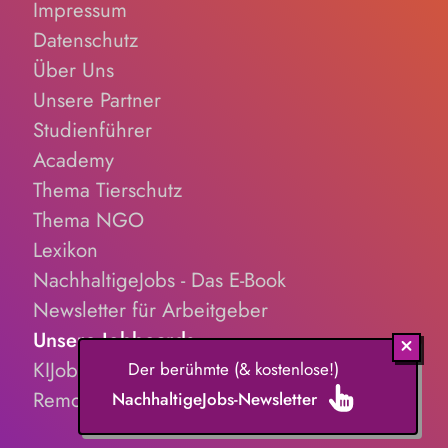
Impressum
Datenschutz
Über Uns
Unsere Partner
Studienführer
Academy
Thema Tierschutz
Thema NGO
Lexikon
NachhaltigeJobs - Das E-Book
Newsletter für Arbeitgeber
Unsere Jobboards
KIJobs.de
Der berühmte (& kostenlose!)
RemoteJobs.de
NachhaltigeJobs-Newsletter