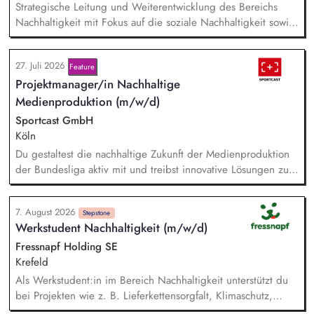
Strategische Leitung und Weiterentwicklung des Bereichs
Nachhaltigkeit mit Fokus auf die soziale Nachhaltigkeit sowie
Verantwortung für die Erreichung der Nachhaltigkeitsziele in
Zusammenarbeit mit der Geschäftsführung und anderen
27. Juli 2026
Feature
Bereichen. Disziplinarische und fachliche Führung sowie
Projektmanager/in Nachhaltige
Entwicklung der Mitarbeiter*innen im Bereich Nachhaltigkeit.
Pflege und Weiterentwicklung des Netzwerks an
Medienproduktion (m/w/d)
Kooperationspartner*innen sowie strategische Entwicklung
Sportcast GmbH
nachhaltigkeitsbezogener Partnerschaften.
Köln
Du gestaltest die nachhaltige Zukunft der Medienproduktion
der Bundesliga aktiv mit und treibst innovative Lösungen zur
Reduzierung von Emissionen voran. Dein Fokus liegt auf der
Evaluierung von Reduktionspotentialen von TV-
7. August 2026
Produktionskonzepten hinsichtlich Co2e-Fußabdruck,
Stepstone
Werkstudent Nachhaltigkeit (m/w/d)
Durchführung einer Machbarkeitsstudie zur emissionsfreien
USV-Stromversorgung sowie der Koordination interner und
Fressnapf Holding SE
externer Stakeholder.
Krefeld
Als Werkstudent:in im Bereich Nachhaltigkeit unterstützt du
bei Projekten wie z. B. Lieferkettensorgfalt, Klimaschutz,
Entwaldung und nachhaltigen Verpackungen. Du hilfst bei