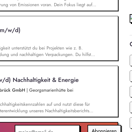
rung von Emissionen voran. Dein Fokus liegt auf
en von TV-Produktionskonzepten hinsichtlich
chbarkeitsstudie zur emissionsfreien USV-
 interner und externer Stakeholder.
 (m/w/d)
keit unterstützt du bei Projekten wie z. B.
aldung und nachhaltigen Verpackungen. Du hilfst
eitsberichts – von der Datensammlung bis zur
für unsere internationalen Ländergesellschaften
emen führst du eigenständig Analysen zu den
w/d) Nachhaltigkeit & Energie
durch und beobachtest politische Entwicklungen
nabrück GmbH
|
Georgsmarienhütte bei
chhaltigkeitskennzahlen auf und nutzt diese für
iterentwicklung unseres Nachhaltigkeitsberichts
 B. VSME). Bei der Berechnung und
bon Footprints (CCF) unterstützt du und leitest
 Emissionsreduzierung ab. Du entwickelst
Abonnieren