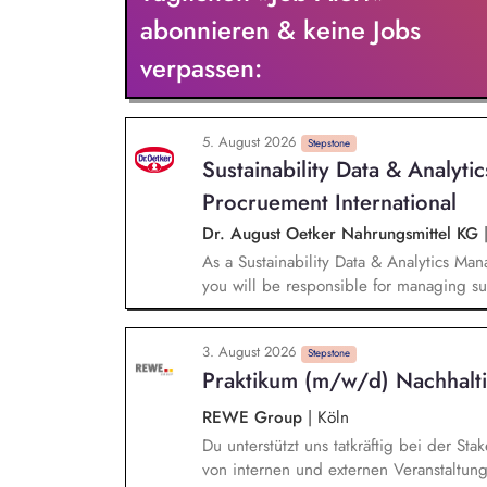
ökologische Nachhaltigkeitskennzahlen,
abonnieren & keine Jobs
deren Umsetzung sowie Erfolgskontrolle.
verpassen:
Projektmanagement bei unseren Projekte
Batteriespeicher und weiteren Zukunftst
5. August 2026
Stepstone
Sustainability Data & Analyt
Procruement International
Dr. August Oetker Nahrungsmittel KG
As a Sustainability Data & Analytics Ma
you will be responsible for managing sust
sustainability requirements into data, sy
responsible for the functional managemen
3. August 2026
landscapes, including SAP MM/BW, CO₂ 
Stepstone
Praktikum (m/w/d) Nachhalti
and Sedex, ensuring that sustainability-r
and readily available for use. You will 
REWE Group
|
Köln
international sustainability activities i
Du unterstützt uns tatkräftig bei der S
the implementation status of sustainabili
von internen und externen Veranstaltun