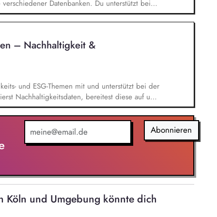
 verschiedener Datenbanken. Du unterstützt bei
en Nachhaltigkeitsprojekten und -Maßnahmen auf
aben in unseren vielfältigen Themenfeldern,
, Soziale Nachhaltigkeit,
en – Nachhaltigkeit &
n die Erstellung des Nachhaltigkeitsberichts und
n (insb. CO2-Bilanz) eingebunden.
gkeits- und ESG-Themen mit und unterstützt bei der
rst Nachhaltigkeitsdaten, bereitest diese auf und
um Konzernreporting. Du erstellst aussagekräftige
 Du wirkst bei der Einführung einer modernen
gitalisierung unseres Nachhaltigkeitsreportings mit.
Abonnieren
e
 in Köln und Umgebung könnte dich