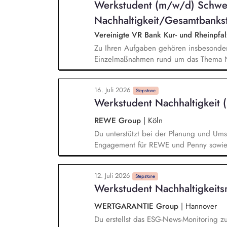
Werkstudent (m/w/d) Schwe
(GT-)Gremien ein.
Nachhaltigkeit/Gesamtbanks
Vereinigte VR Bank Kur- und Rheinpfa
Zu Ihren Aufgaben gehören insbesonder
Einzelmaßnahmen rund um das Thema Na
regulatorischer Nachhaltigkeitsanforder
Nachhaltigkeitsberichts sowie der Klim
16. Juli 2026
aktueller Nachhaltigkeitsthemen, Mitar
Stepstone
Werkstudent Nachhaltigkeit
insbesondere bei fachlichen Ausarbeitu
Erstellung von Präsentationen, Auswert
REWE Group
|
Köln
Du unterstützt bei der Planung und Umse
Engagement für REWE und Penny sowie b
aktiv bei der internen und externen Kom
Analysen, Präsentationen und Entscheid
12. Juli 2026
Weiterentwicklung unserer Nachhaltigkei
Stepstone
Werkstudent Nachhaltigkei
Eigenverantwortung für Teilprojekte und
Aufgaben im Team.
WERTGARANTIE Group
|
Hannover
Du erstellst das ESG-News-Monitoring 