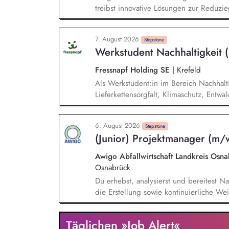
treibst innovative Lösungen zur Reduzie
der Evaluierung von Reduktionspotential
Co2e-Fußabdruck, Durchführung einer Ma
7. August 2026
Stromversorgung sowie der Koordination
Stepstone
Werkstudent Nachhaltigkeit
Fressnapf Holding SE
|
Krefeld
Als Werkstudent:in im Bereich Nachhaltig
Lieferkettensorgfalt, Klimaschutz, Entw
bei der Erstellung unseres Nachhaltigk
Auswertung. Du bist Ansprechpartner:in 
6. August 2026
und Lieferanten. Bei Nachhaltigkeitsth
Stepstone
(Junior) Projektmanager (m/
Erwartungen von Kund:innen und NGOs 
sowie Wettbewerber.
Awigo Abfallwirtschaft Landkreis Os
Osnabrück
Du erhebst, analysierst und bereitest Na
die Erstellung sowie kontinuierliche We
nach anerkannten Berichtsstandards (z.
Weiterentwicklung unseres Corporate Car
Täglichen »Job Alert«
gemeinsam mit dem Team Maßnahmen zur