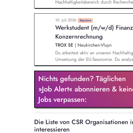
Nachhaltigkeitsbereich durch Recherche
der Planung und Umsetzung von aktuell
Unternehmensebene. Du übernimmst Aufg
10. Juli 2026
u.a. Kreislaufwirtschaft, Aktive Mobilität
Stepstone
Werkstudent (m/w/d) Finanz
Nachhaltigkeitskommunikation. Du bist i
die Erhebung entsprechender Kennzahle
Konzernrechnung
TROX SE
|
Neukirchen-Vluyn
Du arbeitest aktiv an unseren Nachhalti
Umsetzung der EU-Taxonomie. Du analysie
leistest damit einen wichtigen Beitrag z
Präsentationen für das Finanzreporting.
Nichts gefunden? Täglichen
Business-Intelligence-Lösung (BI) zur Di
»Job Alert« abonnieren & kein
Jobs verpassen:
Die Liste von CSR Organisationen
interessieren