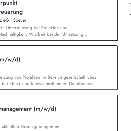
rpunkt
teuerung
lz eG
|
Speyer
e: Unterstützung bei Projekten und
chhaltigkeit, Mitarbeit bei der Umsetzung
ungen, Unterstützung bei der Erstellung des
abilanz, Recherche, Aufbereitung und Analyse
beit bei Aufgaben im ESG-Risikomanagement,
 (m/w/d)
ngen und Analysen, Unterstützung bei der
ungen und Entscheidungsunterlagen
tzung von Projekten im Bereich gesellschaftliches
ei Klima- und Innovationsthemen. Du arbeitest
munikation zu unseren Projekten mit. Du erstellst
ungsvorlagen und bringst deine Ideen in die
tsaktivitäten ein. Du übernimmst
tsmanagement (m/w/d)
 definierte Aufgabenbereiche sowie alltägliche
zu aktuellen Gesetzgebungen im