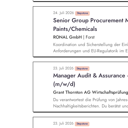
Durchführung von Projekten im Kontext 
Nachhaltigkeitsberichtserstattung. Mit
24. Juli 2026
Nachhaltigkeitsprojekten (z.B. durch die
Stepstone
Senior Group Procurement 
Projektdokumentationen und Analysen s
interner Termine).
Paints/Chemicals
RONAL GmbH
|
Forst
Koordination und Sicherstellung der Ein
Anforderungen und EU-Regulatorik im Ei
Zertifikaten und Audit-Ergebnissen. Au
Reportingstrukturen sowie Prozessen u
23. Juli 2026
Warengruppen- und Lieferantenstrategi
Stepstone
Manager Audit & Assurance 
Monitoring kritischer Rohstoffe, Kapazit
(m/w/d)
Grant Thornton AG Wirtschaftsprüfung
Du verantwortest die Prüfung von Jahre
Nachhaltigkeitsberichten. Du berätst und 
ausgerichtete Mandantschaft bei der Im
von Nachhaltigkeitsberichten. Du veran
23. Juli 2026
Schwerpunkt Nachhaltigkeit. Du bringst 
Stepstone