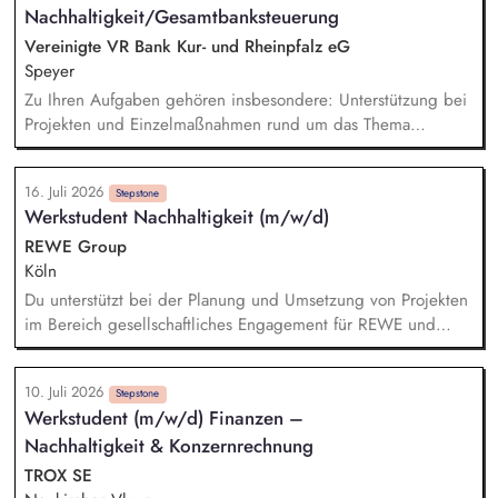
Nachhaltigkeit/Gesamtbanksteuerung
Beratungsprojekte mit dem Schwerpunkt Nachhaltigkeit. Du
bringst Dein Fachwissen in nationalen und internationalen
Vereinigte VR Bank Kur- und Rheinpfalz eG
(GT-)Gremien ein.
Speyer
Zu Ihren Aufgaben gehören insbesondere: Unterstützung bei
Projekten und Einzelmaßnahmen rund um das Thema
Nachhaltigkeit, Mitarbeit bei der Umsetzung regulatorischer
Nachhaltigkeitsanforderungen, Unterstützung bei der
16. Juli 2026
Erstellung des Nachhaltigkeitsberichts sowie der Klimabilanz,
Stepstone
Werkstudent Nachhaltigkeit (m/w/d)
Recherche, Aufbereitung und Analyse aktueller
Nachhaltigkeitsthemen, Mitarbeit bei Aufgaben im ESG-
REWE Group
Risikomanagement, insbesondere bei fachlichen
Köln
Ausarbeitungen und Analysen, Unterstützung bei der
Du unterstützt bei der Planung und Umsetzung von Projekten
Erstellung von Präsentationen, Auswertungen und
im Bereich gesellschaftliches Engagement für REWE und
Entscheidungsunterlagen
Penny sowie bei Klima- und Innovationsthemen. Du arbeitest
aktiv bei der internen und externen Kommunikation zu
10. Juli 2026
unseren Projekten mit. Du erstellst Analysen, Präsentationen
Stepstone
Werkstudent (m/w/d) Finanzen –
und Entscheidungsvorlagen und bringst deine Ideen in die
Nachhaltigkeit & Konzernrechnung
Weiterentwicklung unserer Nachhaltigkeitsaktivitäten ein. Du
übernimmst Eigenverantwortung für Teilprojekte und
TROX SE
definierte Aufgabenbereiche sowie alltägliche Aufgaben im