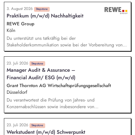
erfolgreich um.
Datenanlieferung, Analyse von Auffälligkeiten. Erstellung und
3. August 2026
Weiterentwicklung von Ausschlusslisten für die Kapitalanlage
Stepstone
Praktikum (m/w/d) Nachhaltigkeit
anhand von ESG-Kriterien. Erstellung von Kunden-Reports auf
Grundlage von ESG-Daten. Unterstützung bei regulatorischen
REWE Group
Meldungen im ESG-Umfeld. Analyse und Research im ESG-
Köln
Umfeld.
Du unterstützt uns tatkräftig bei der
Stakeholderkommunikation sowie bei der Vorbereitung von
internen und externen Veranstaltungen. Du unterstützt
eigenständig die Planung und Durchführung von Projekten im
23. Juli 2026
Kontext Nachhaltigkeit. Bei der Mitarbeit im Rahmen der
Stepstone
Manager Audit & Assurance –
Nachhaltigkeitsberichtserstattung. Mitwirkung bei der Planung
Financial Audit/ ESG (m/w/d)
und Durchführung von Nachhaltigkeitsprojekten (z.B. durch
die Erstellung von Präsentationen, Projektdokumentationen
Grant Thornton AG Wirtschaftsprüfungsgesellschaft
und Analysen sowie durch die Vorbereitung und Begleitung
Düsseldorf
interner Termine).
Du verantwortest die Prüfung von Jahres- und
Konzernabschlüssen sowie insbesondere von
Nachhaltigkeitsberichten. Du berätst und betreust unsere
vielfältige, international ausgerichtete Mandantschaft bei der
23. Juli 2026
Implementierung von Prozessen und der Erstellung von
Stepstone
Werkstudent (m/w/d) Schwerpunkt
Nachhaltigkeitsberichten. Du verantwortest prüfungsnahe