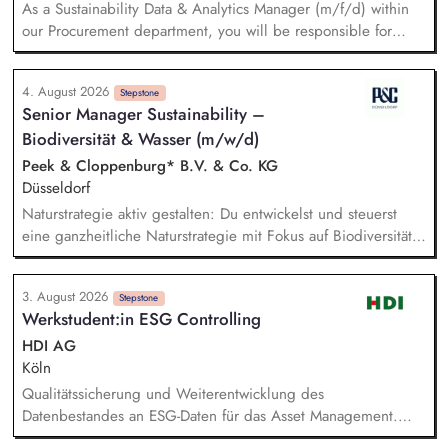
As a Sustainability Data & Analytics Manager (m/f/d) within
unseren Projekten im Bereich Windenergie, Photovoltaik,
our Procurement department, you will be responsible for
Batteriespeicher und weiteren Zukunftsthemen der
managing sustainability-related data and translating
Energiewirtschaft.
sustainability requirements into data, system, and reporting
4. August 2026
solutions. You will be responsible for the functional
Stepstone
Senior Manager Sustainability –
management of data across relevant IT systems and data
Biodiversität & Wasser (m/w/d)
landscapes, including SAP MM/BW, CO₂ accounting tool,
Datasphere, Databricks, SRM, and Sedex, ensuring that
Peek & Cloppenburg* B.V. & Co. KG
sustainability-related procurement data are structured,
Düsseldorf
consistent, and readily available for use. You will further
Naturstrategie aktiv gestalten: Du entwickelst und steuerst
develop meaningful reports and KPIs to steer international
eine ganzheitliche Naturstrategie mit Fokus auf Biodiversität
sustainability activities in Procurement, e.g. regarding legal
und Wasser, um die Auswirkungen unserer
requirements and the implementation status of sustainability
Unternehmensgruppe auf natürliche Ökosysteme gezielt zu
standards across the supply chain.
3. August 2026
minimieren. Risiken und Chancen analysieren: Du
Stepstone
Werkstudent:in ESG Controlling
identifizierst sowie bewertest naturbezogene Auswirkungen,
Risiken und Abhängigkeiten entlang unserer gesamten
HDI AG
Wertschöpfungskette und leitest daraus wirksame Maßnahmen
Köln
ab. Ziele und KPIs steuern: Du definierst klare Ziele,
Qualitätssicherung und Weiterentwicklung des
Messgrößen und Maßnahmenpläne und setzt diese in enger
Datenbestandes an ESG-Daten für das Asset Management.
Zusammenarbeit mit den relevanten Fachbereichen
Fachliche und technische Prüfung der täglichen ESG-