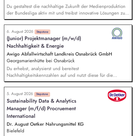
Du gestaltest die nachhaltige Zukunft der Medienproduktion
der Bundesliga aktiv mit und treibst innovative Lösungen zur
Reduzierung von Emissionen voran. Dein Fokus liegt auf der
Evaluierung von Reduktionspotentialen von TV-
6. August 2026
Produktionskonzepten hinsichtlich Co2e-Fußabdruck,
Stepstone
(Junior) Projektmanager (m/w/d)
Durchführung einer Machbarkeitsstudie zur emissionsfreien
Nachhaltigkeit & Energie
USV-Stromversorgung sowie der Koordination interner und
externer Stakeholder.
Awigo Abfallwirtschaft Landkreis Osnabrück GmbH
Georgsmarienhütte bei Osnabrück
Du erhebst, analysierst und bereitest
Nachhaltigkeitskennzahlen auf und nutzt diese für die
Erstellung sowie kontinuierliche Weiterentwicklung unseres
Nachhaltigkeitsberichts nach anerkannten Berichtsstandards
5. August 2026
(z. B. VSME). Bei der Berechnung und Weiterentwicklung
Stepstone
Sustainability Data & Analytics
unseres Corporate Carbon Footprints (CCF) unterstützt du
Manager (m/f/d) Procruement
und leitest gemeinsam mit dem Team Maßnahmen zur
Emissionsreduzierung ab. Du entwickelst ökologische
International
Nachhaltigkeitskennzahlen, Klimaziele und Maßnahmen mit
Dr. August Oetker Nahrungsmittel KG
und unterstützt deren Umsetzung sowie Erfolgskontrolle.
Bielefeld
Darüber hinaus unterstützt du das Projektmanagement bei