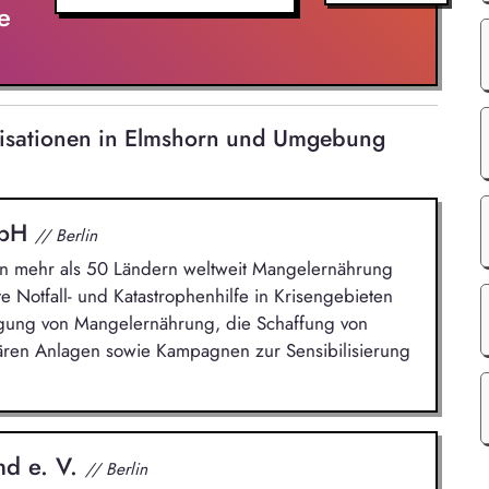
iche Vertretung von relevanten Positions- und
e
egiepapieren, Stellungnahmen.
nisationen in Elmshorn und Umgebung
mbH
// Berlin
 in mehr als 50 Ländern weltweit Mangelernährung
e Notfall- und Katastrophenhilfe in Krisengebieten
gung von Mangelernährung, die Schaffung von
ären Anlagen sowie Kampagnen zur Sensibilisierung
nd e. V.
// Berlin