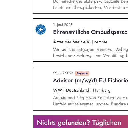
Dolmetschergestützte psychosoziale Ber
Fahrt- und Therapiekosten, Mitarbeit i
Vermittlung in die psychiatrische / psy
1. Juni 2026
Ehrenamtliche Ombudsperso
Ärzte der Welt e.V.
|
remote
Vertrauliche Entgegennahme von Anlie
bestehende Meldesystem. Vermittlung be
Klärungsprozessen. Konzeption und Du
Sensibilisierungsformaten. Mitwirkung a
22. Juli 2026
Verhaltenskodizes und dem Meldesystem
Stepstone
Advisor (m/w/d) EU Fisherie
Beschwerdekultur innerhalb der Organis
WWF Deutschland
|
Hamburg
Aufbau und Pflege von Kontakten zu Akt
Umfeld auf relevanter Landes-, Bunde
Wissenschaft, Fischereisektor, anderen
Kritische und kompetente Begleitung v
Nichts gefunden? Täglichen
deutschen Fischerei in Nord- und Ostsee