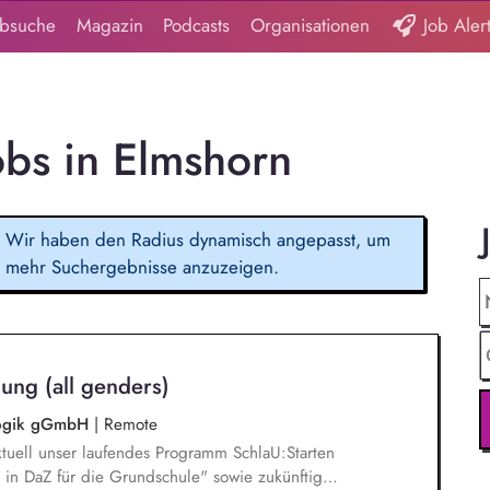
obsuche
Magazin
Podcasts
Organisationen
Job Aler
bs in Elmshorn
Wir haben den Radius dynamisch angepasst, um
mehr Suchergebnisse anzuzeigen.
ung (all genders)
agogik gGmbH
|
Remote
tuell unser laufendes Programm SchlaU:Starten
in DaZ für die Grundschule" sowie zukünftig