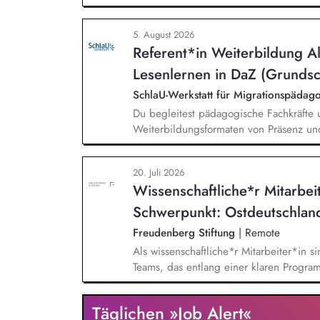
weitere auf Unterrichtsmaterial bezoge
sprachensensibles und rassismuskritisch
5. August 2026
Berufliche Bildung. Der Bereich Sprache
Referent*in Weiterbildung A
zielgruppengerechte und innovative Unt
Fachkräfte mit daran angeschlossenen W
Lesenlernen in DaZ (Grundsc
SchlaU-Werkstatt für Migrationspäd
Du begleitest pädagogische Fachkräfte 
Weiterbildungsformaten von Präsenz un
und erstellst Online-Selbstlernkurse für 
Schwerpunkte liegen dabei auf den Ber
20. Juli 2026
Mehrsprachigkeitsbewusstsein und Alpha
Wissenschaftliche*r Mitarbei
Schwerpunkt: Ostdeutschlan
Freudenberg Stiftung
|
Remote
Als wissenschaftliche*r Mitarbeiter*in si
Teams, das entlang einer klaren Programm
Sie unterstützen die Geschäftsführung 
entwickeln dabei die Internationalisierun
Täglichen »Job Alert«
wissenschaftliche Erkenntnisse in allt