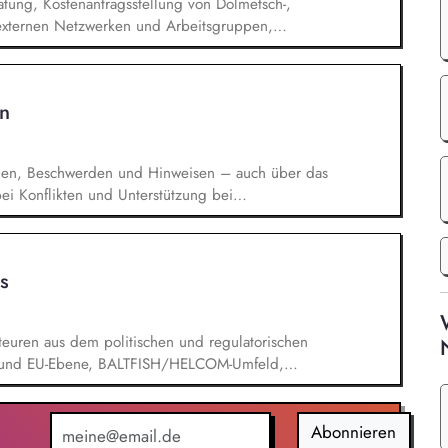
atung, Kostenantragsstellung von Dolmetsch-,
n externen Netzwerken und Arbeitsgruppen,
chotherapeutische Regelversorgung.
n
gen, Beschwerden und Hinweisen – auch über das
i Konflikten und Unterstützung bei
rchführung von Schulungen und
n der Weiterentwicklung von Leitlinien,
. Förderung einer offenen Feedback- und
s
ation.
euren aus dem politischen und regulatorischen
s- und EU-Ebene, BALTFISH/HELCOM-Umfeld,
 Umweltverbänden, sowie Handel und Industrie.
on Plänen und Prozessen zur Neuausrichtung der
, sowie zur europäischen Politikebene.
Abonnieren