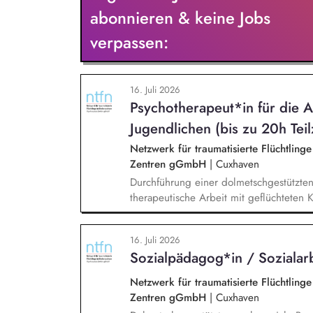
Stiftungsprogrammatik.
abonnieren & keine Jobs
verpassen:
16. Juli 2026
Psychotherapeut*in für die A
Jugendlichen (bis zu 20h Teil
Netzwerk für traumatisierte Flüchtling
Zentren gGmbH
|
Cuxhaven
Durchführung einer dolmetschgestützte
therapeutische Arbeit mit geflüchteten
Fachberatung, Dokumentation und Austa
externen Netzwerken und Arbeitsgrupp
16. Juli 2026
Sozialpädagog*in / Sozialarb
Netzwerk für traumatisierte Flüchtling
Zentren gGmbH
|
Cuxhaven