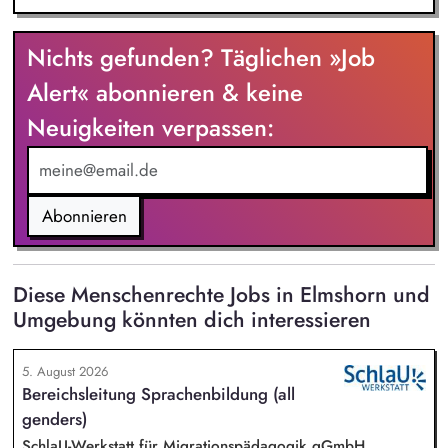
Nichts gefunden? Täglichen »Job
Alert« abonnieren & keine
Neuigkeiten verpassen:
Abonnieren
Diese Menschenrechte Jobs in Elmshorn und
Umgebung könnten dich interessieren
5. August 2026
Bereichsleitung Sprachenbildung (all
genders)
SchlaU-Werkstatt für Migrationspädagogik gGmbH