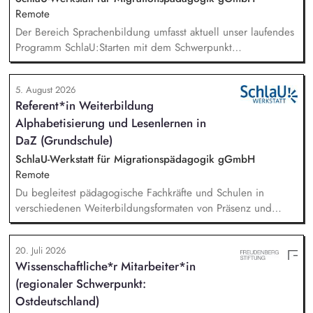
Remote
Der Bereich Sprachenbildung umfasst aktuell unser laufendes
Programm SchlaU:Starten mit dem Schwerpunkt
"Alphabetisierung in DaZ für die Grundschule" sowie
zukünftig weitere auf Unterrichtsmaterial bezogene Projekte
5. August 2026
mit den Schwerpunkten sprachensensibles und
Referent*in Weiterbildung
rassismuskritisches Deutschlernen von der Grundschule bis in
Alphabetisierung und Lesenlernen in
die Berufliche Bildung. Der Bereich Sprachenbildung
entwickelt in seinen Projekten dazu zielgruppengerechte und
DaZ (Grundschule)
innovative Unterrichtsmaterialien und begleitet pädagogische
SchlaU-Werkstatt für Migrationspädagogik gGmbH
Fachkräfte mit daran angeschlossenen
Remote
Weiterbildungsangeboten online wie offline.
Du begleitest pädagogische Fachkräfte und Schulen in
verschiedenen Weiterbildungsformaten von Präsenz und
Online-Workshops bis hin zu pädogischen Tagen und erstellst
Online-Selbstlernkurse für unsere Plattform schlau-lernen.org.
20. Juli 2026
Die inhaltlichen Schwerpunkte liegen dabei auf den
Wissenschaftliche*r Mitarbeiter*in
Bereichen Lesen lernen, Mehrsprachigkeitsbewusstsein und
(regionaler Schwerpunkt:
Alphabetisierung in der Grundschule.
Ostdeutschland)