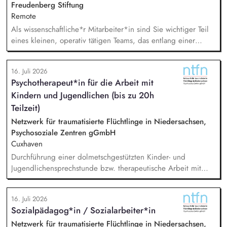
Freudenberg Stiftung
Remote
Als wissenschaftliche*r Mitarbeiter*in sind Sie wichtiger Teil
eines kleinen, operativ tätigen Teams, das entlang einer
klaren Programmatik langfristig soziale Innovation
implementiert. Sie unterstützen die Geschäftsführung bei der
16. Juli 2026
Umsetzung der Stiftungsprogrammatik und entwickeln dabei
Psychotherapeut*in für die Arbeit mit
die Internationalisierungsstrategie der Stiftung weiter. Sie
Kindern und Jugendlichen (bis zu 20h
übersetzen wissenschaftliche Erkenntnisse in
alltagsangebundene Handlungsansätze entlang unserer
Teilzeit)
Stiftungsprogrammatik.
Netzwerk für traumatisierte Flüchtlinge in Niedersachsen,
Psychosoziale Zentren gGmbH
Cuxhaven
Durchführung einer dolmetschgestützten Kinder- und
Jugendlichensprechstunde bzw. therapeutische Arbeit mit
geflüchteten Kindern und Jugendlichen /
(trauma-)pädagogische Fachberatung, Dokumentation und
16. Juli 2026
Austausch mit dem Team, Stellungnahmen, Mitarbeit in
Sozialpädagog*in / Sozialarbeiter*in
externen Netzwerken und Arbeitsgruppen.
Netzwerk für traumatisierte Flüchtlinge in Niedersachsen,