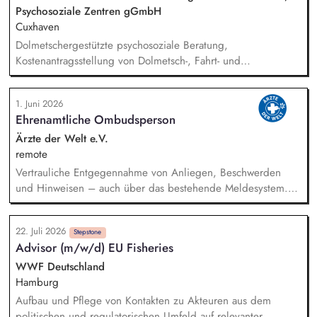
Psychosoziale Zentren gGmbH
Cuxhaven
Dolmetschergestützte psychosoziale Beratung,
Kostenantragsstellung von Dolmetsch-, Fahrt- und
Therapiekosten, Mitarbeit in externen Netzwerken und
Arbeitsgruppen, Vermittlung in die psychiatrische /
1. Juni 2026
psychotherapeutische Regelversorgung.
Ehrenamtliche Ombudsperson
Ärzte der Welt e.V.
remote
Vertrauliche Entgegennahme von Anliegen, Beschwerden
und Hinweisen – auch über das bestehende Meldesystem.
Vermittlung bei Konflikten und Unterstützung bei
Klärungsprozessen. Konzeption und Durchführung von
22. Juli 2026
Schulungen und Sensibilisierungsformaten. Mitwirkung an der
Stepstone
Advisor (m/w/d) EU Fisheries
Weiterentwicklung von Leitlinien, Verhaltenskodizes und dem
Meldesystem. Förderung einer offenen Feedback- und
WWF Deutschland
Beschwerdekultur innerhalb der Organisation.
Hamburg
Aufbau und Pflege von Kontakten zu Akteuren aus dem
politischen und regulatorischen Umfeld auf relevanter